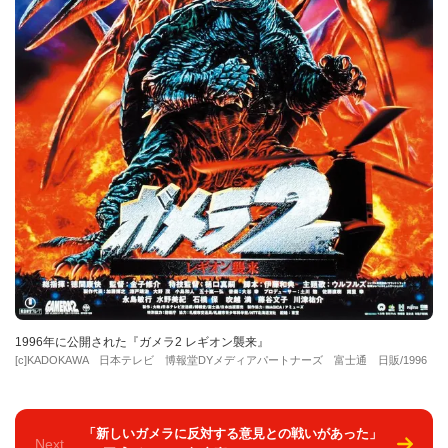
1996年に公開された『ガメラ2 レギオン襲来』
[c]KADOKAWA 日本テレビ 博報堂DYメディアパートナーズ 富士通 日販/1996
「新しいガメラに反対する意見との戦いがあった」
Next