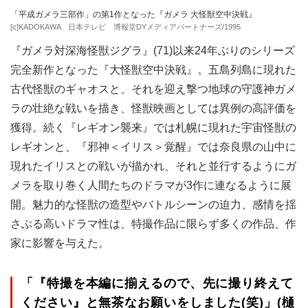
「平成ガメラ三部作」の第1作となった『ガメラ 大怪獣空中決戦』
[c]KADOKAWA 日本テレビ 博報堂DYメディアパートナーズ/1995
『ガメラ対深海怪獣ジグラ』(71)以来24年ぶりのシリーズ
完全新作となった『大怪獣空中決戦』。五島列島に現れた
古代怪獣のギャオスと、それを迎え撃つ地球の守護神ガメ
ラの壮絶な戦いを描き、怪獣映画としては異例の高評価を
獲得。続く『レギオン襲来』では札幌に現れた宇宙怪獣の
レギオンと、『邪神＜イリス＞覚醒』では奈良県の山中に
現れたイリスとの戦いが描かれ、それと並行するようにガ
メラを取り巻く人間たちのドラマが3作に連なるように展
開。魅力的な怪獣の造型やバトルシーンの迫力、感情を揺
さぶる高いドラマ性は、特撮作品に限らず多くの作品、作
家に影響を与えた。
「『特撮を本編に揃えるので、先に撮り終えて
ください』と無茶なお願いをしました(笑)」(樋