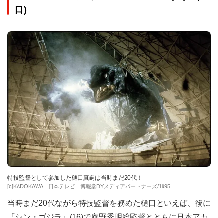
口)
特技監督として参加した樋口真嗣は当時まだ20代！
[c]KADOKAWA 日本テレビ 博報堂DYメディアパートナーズ/1995
当時まだ20代ながら特技監督を務めた樋口といえば、後に
『シン・ゴジラ』(16)で庵野秀明総監督とともに日本アカ