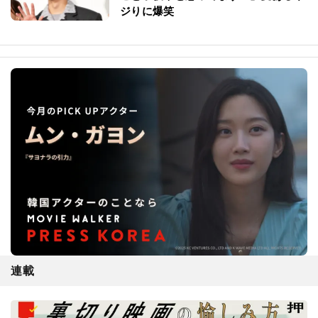
ジりに爆笑
連載