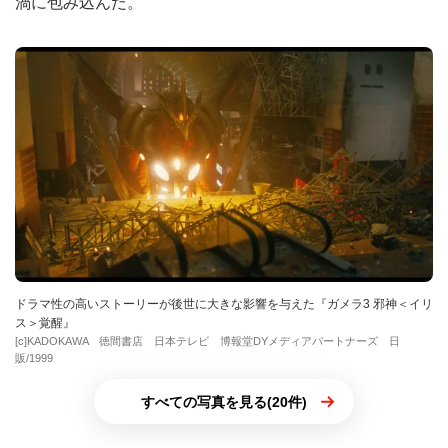
渦に包み込んだ。
ドラマ性の高いストーリーが後世に大きな影響を与えた『ガメラ3 邪神＜イリ
ス＞覚醒』
[c]KADOKAWA 徳間書店 日本テレビ 博報堂DYメディアパートナーズ 日
販/1999
すべての写真を見る(20件)