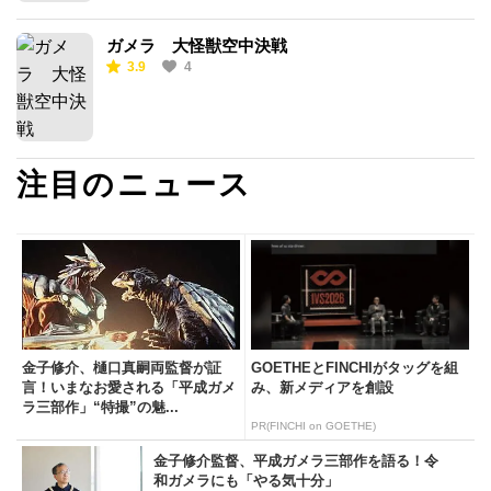
ガメラ 大怪獣空中決戦
3.9
4
注目のニュース
金子修介、樋口真嗣両監督が証
GOETHEとFINCHIがタッグを組
言！いまなお愛される「平成ガメ
み、新メディアを創設
ラ三部作」“特撮”の魅...
PR(FINCHI on GOETHE)
金子修介監督、平成ガメラ三部作を語る！令
和ガメラにも「やる気十分」