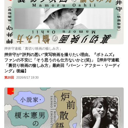
押井守連載「裏切り映画の愉しみ方」
押井守が“評判の悪い”実写映画を撮りたい理由。『ボトムズ』
ファンの不安に「そう思うのも仕方ないかと(笑)」【押井守連載
「裏切り映画の愉しみ方」最終回『バーン・アフター・リーディ
ング』後編】
第20回
2026/6/17 19:30