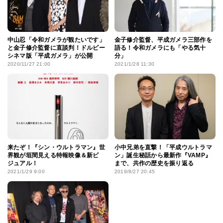
中山忍「令和ガメラが観たいです」
金子修介監督、平成ガメラ三部作を
と金子修介監督に直談判！ドルビー
語る！令和ガメラにも「やる気十
シネマ版「平成ガメラ」が公開
分」
2020/11/27 21:00
2021/1/28 11:30
来たぞ！『シン・ウルトラマン』世
小中兄弟を直撃！「平成ウルトラマ
界観が垣間見える特報映像＆新ビ
ン」誕生秘話から最新作『VAMP』
ジュアル！
まで、共作の歴史を振り返る
2021/1/29 9:00
2019/8/27 20:45