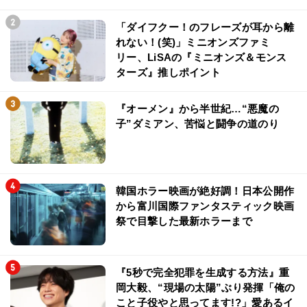
「ダイフクー！のフレーズが耳から離
れない！(笑)」ミニオンズファミ
リー、LiSAの『ミニオンズ＆モンス
ターズ』推しポイント
『オーメン』から半世紀…“悪魔の
子”ダミアン、苦悩と闘争の道のり
韓国ホラー映画が絶好調！日本公開作
から富川国際ファンタスティック映画
祭で目撃した最新ホラーまで
『5秒で完全犯罪を生成する方法』重
岡大毅、“現場の太陽”ぶり発揮「俺の
こと子役やと思ってます!?」愛あるイ