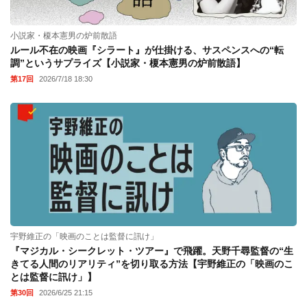
小説家・榎本憲男の炉前散語
ルール不在の映画『シラート』が仕掛ける、サスペンスへの“転
調”というサプライズ【小説家・榎本憲男の炉前散語】
第17回
2026/7/18 18:30
宇野維正の「映画のことは監督に訊け」
『マジカル・シークレット・ツアー』で飛躍。天野千尋監督の“生
きてる人間のリアリティ”を切り取る方法【宇野維正の「映画のこ
とは監督に訊け」】
第30回
2026/6/25 21:15