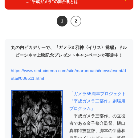
…“平成ガメラ”の舞台裏とは
1
2
丸の内ピカデリーで、『ガメラ3 邪神〈イリス〉覚醒』ドル
ビーシネマ上映記念プレゼントキャンペーンが実施中！
https://www.smt-cinema.com/site/marunouchi/news/event/d
etail/036511.html
「ガメラ55周年プロジェクト
『平成ガメラ三部作』劇場用
プログラム」
「平成ガメラ三部作」の立役
者である金子修介監督、樋口
真嗣特技監督、脚本の伊藤和