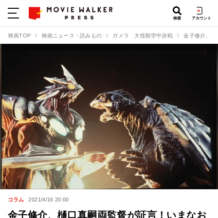
検索
アカウント
映画TOP
映画ニュース・読みもの
ガメラ 大怪獣空中決戦
金子修介、樋
コラム
2021/4/16 20:00
金子修介、樋口真嗣両監督が証言！いまなお