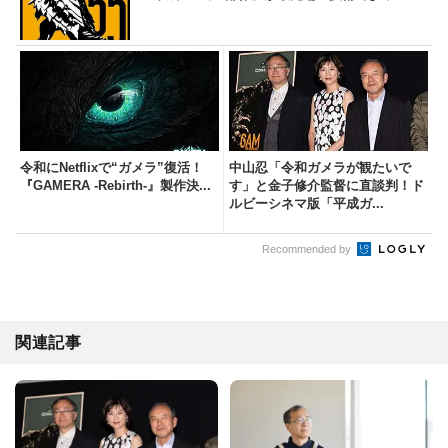
令和にNetflixで“ガメラ”復活！
中山忍「令和ガメラが観たいで
『GAMERA -Rebirth-』製作決...
す」と金子修介監督に直談判！ド
ルビーシネマ版「平成ガ...
Recommended by
関連記事