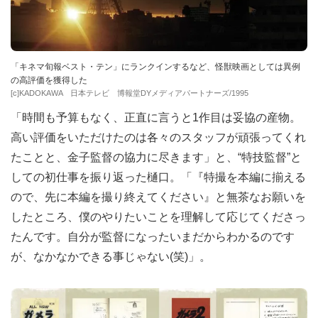
「キネマ旬報ベスト・テン」にランクインするなど、怪獣映画としては異例
の高評価を獲得した
[c]KADOKAWA 日本テレビ 博報堂DYメディアパートナーズ/1995
「時間も予算もなく、正直に言うと1作目は妥協の産物。
高い評価をいただけたのは各々のスタッフが頑張ってくれ
たことと、金子監督の協力に尽きます」と、“特技監督”と
しての初仕事を振り返った樋口。「『特撮を本編に揃える
ので、先に本編を撮り終えてください』と無茶なお願いを
したところ、僕のやりたいことを理解して応じてくださっ
たんです。自分が監督になったいまだからわかるのです
が、なかなかできる事じゃない(笑)」。