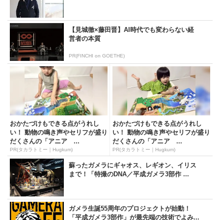
【見城徹×藤田晋】AI時代でも変わらない経
営者の本質
PR(FINCHI on GOETHE)
おかたづけもできる点がうれし
おかたづけもできる点がうれし
い！ 動物の鳴き声やセリフが盛り
い！ 動物の鳴き声やセリフが盛り
だくさんの「アニア ...
だくさんの「アニア ...
PR(タカラトミー｜Hugkum)
PR(タカラトミー｜Hugkum)
蘇ったガメラにギャオス、レギオン、イリス
まで！「特撮のDNA／平成ガメラ3部作 ...
ガメラ生誕55周年のプロジェクトが始動！
「平成ガメラ3部作」が最先端の技術でよみ...