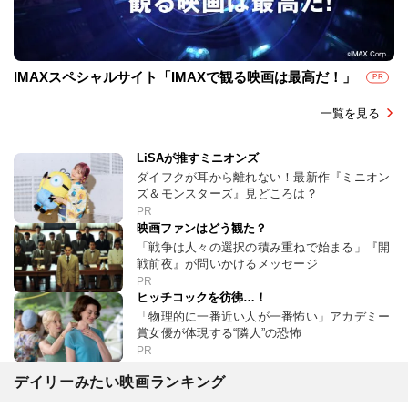
IMAXスペシャルサイト「IMAXで観る映画は最高だ！」
PR
一覧を見る
LiSAが推すミニオンズ
ダイフクが耳から離れない！最新作『ミニオン
ズ＆モンスターズ』見どころは？
PR
映画ファンはどう観た？
「戦争は人々の選択の積み重ねで始まる」『開
戦前夜』が問いかけるメッセージ
PR
ヒッチコックを彷彿…！
「物理的に一番近い人が一番怖い」アカデミー
賞女優が体現する“隣人”の恐怖
PR
デイリーみたい映画ランキング