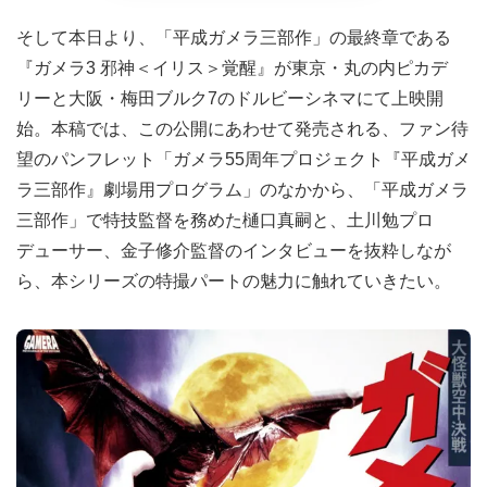
そして本日より、「平成ガメラ三部作」の最終章である
『ガメラ3 邪神＜イリス＞覚醒』が東京・丸の内ピカデ
リーと大阪・梅田ブルク7のドルビーシネマにて上映開
始。本稿では、この公開にあわせて発売される、ファン待
望のパンフレット「ガメラ55周年プロジェクト『平成ガメ
ラ三部作』劇場用プログラム」のなかから、「平成ガメラ
三部作」で特技監督を務めた樋口真嗣と、土川勉プロ
デューサー、金子修介監督のインタビューを抜粋しなが
ら、本シリーズの特撮パートの魅力に触れていきたい。