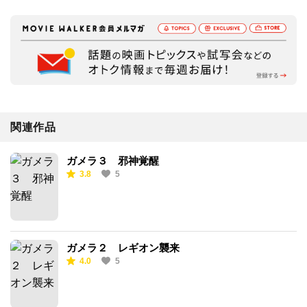
関連作品
ガメラ３ 邪神覚醒
3.8
5
ガメラ２ レギオン襲来
4.0
5