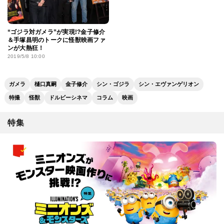
“ゴジラ対ガメラ”が実現!?金子修介
＆手塚昌明のトークに怪獣映画ファ
ンが大熱狂！
2019/5/8 10:00
ガメラ
樋口真嗣
金子修介
シン・ゴジラ
シン・エヴァンゲリオン
特撮
怪獣
ドルビーシネマ
コラム
映画
特集