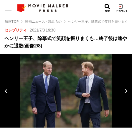
検索
アカウント
映画TOP
映画ニュース・読みもの
ヘンリー王子、除幕式で笑顔を振りまくも
セレブリティ
2021/7/3 19:30
ヘンリー王子、除幕式で笑顔を振りまくも…終了後は速や
かに退散(画像2/8)