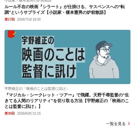
小説家・榎本憲男の炉前散語
ルール不在の映画『シラート』が仕掛ける、サスペンスへの“転
調”というサプライズ【小説家・榎本憲男の炉前散語】
第17回
2026/7/18 18:30
宇野維正の「映画のことは監督に訊け」
『マジカル・シークレット・ツアー』で飛躍。天野千尋監督の“生
きてる人間のリアリティ”を切り取る方法【宇野維正の「映画のこ
とは監督に訊け」】
第30回
2026/6/25 21:15
一覧を見る