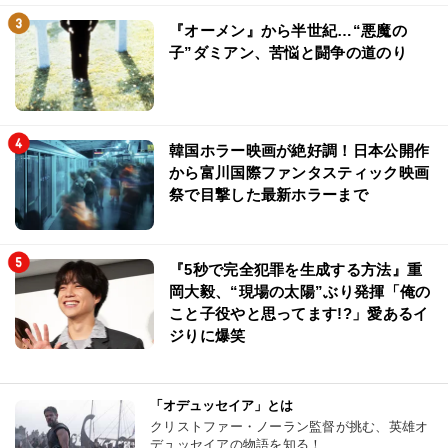
『オーメン』から半世紀…“悪魔の
子”ダミアン、苦悩と闘争の道のり
韓国ホラー映画が絶好調！日本公開作
から富川国際ファンタスティック映画
祭で目撃した最新ホラーまで
『5秒で完全犯罪を生成する方法』重
岡大毅、“現場の太陽”ぶり発揮「俺の
こと子役やと思ってます!?」愛あるイ
ジりに爆笑
「オデュッセイア」とは
クリストファー・ノーラン監督が挑む、英雄オ
デュッセイアの物語を知る！