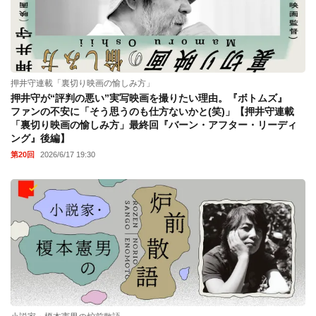
押井守連載「裏切り映画の愉しみ方」
押井守が“評判の悪い”実写映画を撮りたい理由。『ボトムズ』
ファンの不安に「そう思うのも仕方ないかと(笑)」【押井守連載
「裏切り映画の愉しみ方」最終回『バーン・アフター・リーディ
ング』後編】
第20回
2026/6/17 19:30