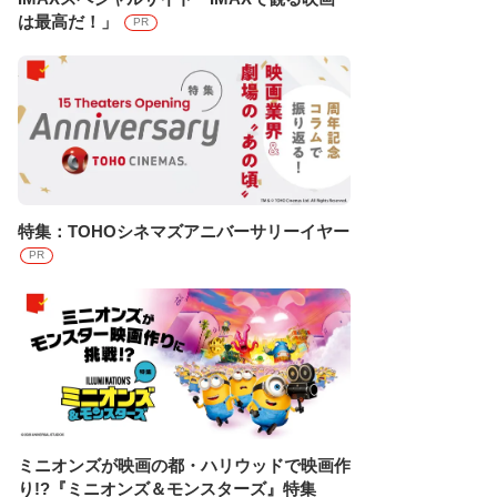
は最高だ！」
PR
特集：TOHOシネマズアニバーサリーイヤー
PR
ミニオンズが映画の都・ハリウッドで映画作
り!?『ミニオンズ＆モンスターズ』特集