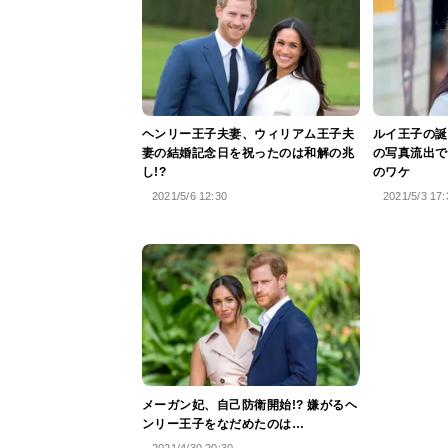
ヘンリー王子夫妻、ウィリアム王子夫
ルイ王子の誕
妻の結婚記念日を祝ったのは和解の兆
の写真流出で
し!?
のワケ
2021/5/6 12:30
2021/5/3 17:
メーガン妃、自己防衛開始!? 嫌がるヘ
ンリー王子をなだめたのは…
2021/4/30 20:30