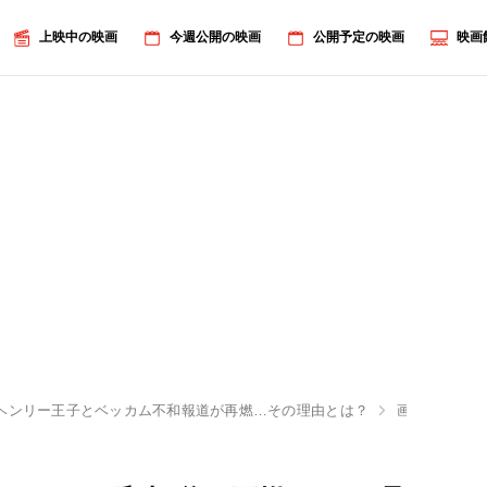
上映中の映画
今週公開の映画
公開予定の映画
映画
ヘンリー王子とベッカム不和報道が再燃…その理由とは？
画像1/6