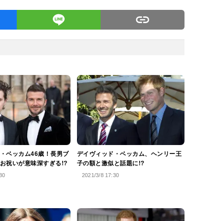
・ベッカム46歳！長男ブ
デイヴィッド・ベッカム、ヘンリー王
お祝いが意味深すぎる!?
子の額と激似と話題に!?
30
2021/3/8 17:30