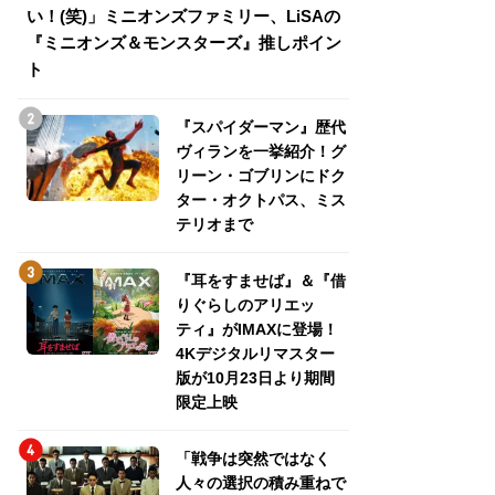
い！(笑)」ミニオンズファミリー、LiSAの
介！グリーン・ゴ
『ミニオンズ＆モンスターズ』推しポイン
トパス、ミステリ
ト
『スパイダーマン』歴代
ヴィランを一挙紹介！グ
リーン・ゴブリンにドク
ター・オクトパス、ミス
テリオまで
『耳をすませば』＆『借
りぐらしのアリエッ
ティ』がIMAXに登場！
4Kデジタルリマスター
版が10月23日より期間
限定上映
「戦争は突然ではなく
人々の選択の積み重ねで