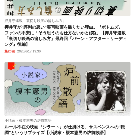
押井守連載「裏切り映画の愉しみ方」
押井守が“評判の悪い”実写映画を撮りたい理由。『ボトムズ』
ファンの不安に「そう思うのも仕方ないかと(笑)」【押井守連載
「裏切り映画の愉しみ方」最終回『バーン・アフター・リーディ
ング』後編】
第20回
2026/6/17 19:30
小説家・榎本憲男の炉前散語
ルール不在の映画『シラート』が仕掛ける、サスペンスへの“転
調”というサプライズ【小説家・榎本憲男の炉前散語】