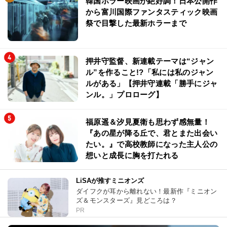
韓国ホラー映画が絶好調！日本公開作
から富川国際ファンタスティック映画
祭で目撃した最新ホラーまで
押井守監督、新連載テーマは“ジャン
ル”を作ること!?「私には私のジャン
ルがある」【押井守連載「勝手にジャ
ンル。」プロローグ】
福原遥＆汐見夏衛も思わず感無量！
『あの星が降る丘で、君とまた出会い
たい。』で高校教師になった主人公の
想いと成長に胸を打たれる
LiSAが推すミニオンズ
ダイフクが耳から離れない！最新作『ミニオン
ズ＆モンスターズ』見どころは？
PR