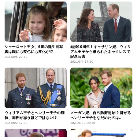
シャーロット王女、6歳の誕生日写
結婚10周年！キャサリン妃、ウィリ
真は顔にも髪色にも変化が!?
アム王子から贈られたネックレスで
記念写真
2021/5/5 20:30
2021/5/4 17:30
ウィリアム王子とヘンリー王子の確
メーガン妃、自己防衛開始!? 嫌がる
執、周囲が思うほどではない!?
ヘンリー王子をなだめたのは…
2021/5/2 17:30
2021/4/30 20:30