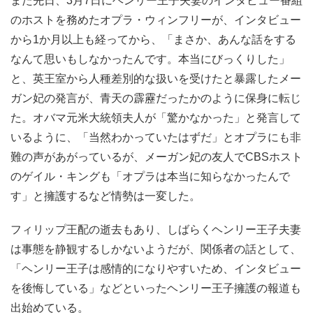
また先日、3月7日にヘンリー王子夫妻のインタビュー番組
のホストを務めたオプラ・ウィンフリーが、インタビュー
から1か月以上も経ってから、「まさか、あんな話をする
なんて思いもしなかったんです。本当にびっくりした」
と、英王室から人種差別的な扱いを受けたと暴露したメー
ガン妃の発言が、青天の霹靂だったかのように保身に転じ
た。オバマ元米大統領夫人が「驚かなかった」と発言して
いるように、「当然わかっていたはずだ」とオプラにも非
難の声があがっているが、メーガン妃の友人でCBSホスト
のゲイル・キングも「オプラは本当に知らなかったんで
す」と擁護するなど情勢は一変した。
フィリップ王配の逝去もあり、しばらくヘンリー王子夫妻
は事態を静観するしかないようだが、関係者の話として、
「ヘンリー王子は感情的になりやすいため、インタビュー
を後悔している」などといったヘンリー王子擁護の報道も
出始めている。