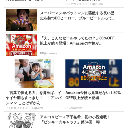
PR(セガフェイブ｜HugKum)
スーパーマンやバットマンに匹敵する長い歴
史を持つDCヒーロー、ブルービートルって...
「え、こんなセールやってたの？」80％OFF
以上が続々登場！Amazonの本気が...
PR(Amazon)
「言葉で伝える力」を育めば、イ
Amazon今日も見逃せない！80%
ヤイヤ期もすっきり！ 「アンパ
OFF以上が続々登場
ンマン ことばずかん...
PR(セガフェイブ｜HugKum)
PR(Amazon)
アルコ＆ピース平子祐希、初の小説連載！
「ピンキー☆キャッチ」第34回 噂