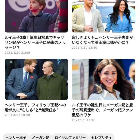
ルイ王子3歳！誕生日写真でキャサ
寂しさよりも…ヘンリー王子夫妻が
リン妃がヘンリー王子に秘密のメッ
いなくなって英王室は穏やかに？
セージ？
2021/4/29 13:30
2021/4/29 21:00
ヘンリー王子、フィリップ王配への
ルイ王子の誕生日にメーガン妃と息
追悼文に“らしさ”と“無責任さ”
子の写真流出で、メーガン妃ファン
激怒のワケ
2021/4/17 19:30
2021/5/3 17:30
ヘンリー王子
メーガン妃
ロイヤルファミリー
セレブリティ