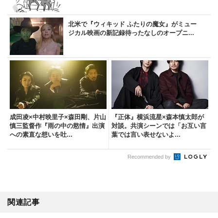
北米で『ウィキッド ふたりの魔女』がミュー
ジカル映画の新記録待ったなしのオープニ...
成田凌×中村映里子×森田剛、片山
『正体』横浜流星×森本慎太郎が
慎三監督作『雨の中の慾情』出演
対談。共演シーンでは「お互い言
への素直な想いを吐...
葉では言い表せないよ...
Recommended by
関連記事