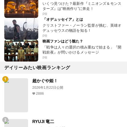
いくつ見つけた？最新作『ミニオンズ＆モンス
ターズ』は“映画作り”に奔走！
PR
「オデュッセイア」とは
クリストファー・ノーラン監督が挑む、英雄オ
デュッセウスの物語を知る！
PR
映画ファンはどう観た？
「戦争は人々の選択の積み重ねで始まる」『開
戦前夜』が問いかけるメッセージ
PR
デイリーみたい映画ランキング
超かぐや姫！
2026年1月22日公開
2886
RYUJI 竜二