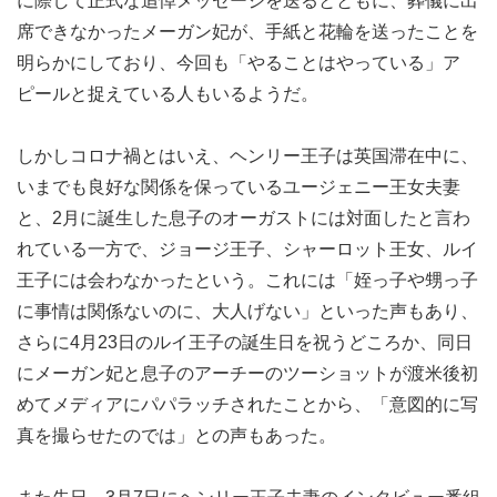
に際して正式な追悼メッセージを送るとともに、葬儀に出
席できなかったメーガン妃が、手紙と花輪を送ったことを
明らかにしており、今回も「やることはやっている」ア
ピールと捉えている人もいるようだ。
しかしコロナ禍とはいえ、ヘンリー王子は英国滞在中に、
いまでも良好な関係を保っているユージェニー王女夫妻
と、2月に誕生した息子のオーガストには対面したと言わ
れている一方で、ジョージ王子、シャーロット王女、ルイ
王子には会わなかったという。これには「姪っ子や甥っ子
に事情は関係ないのに、大人げない」といった声もあり、
さらに4月23日のルイ王子の誕生日を祝うどころか、同日
にメーガン妃と息子のアーチーのツーショットが渡米後初
めてメディアにパパラッチされたことから、「意図的に写
真を撮らせたのでは」との声もあった。