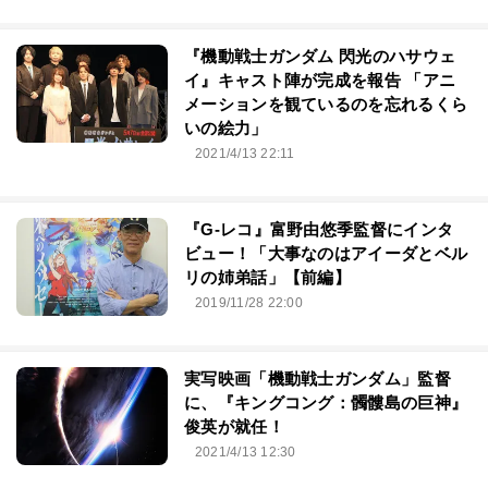
『機動戦士ガンダム 閃光のハサウェ
イ』キャスト陣が完成を報告 「アニ
メーションを観ているのを忘れるくら
いの絵力」
2021/4/13 22:11
『G-レコ』富野由悠季監督にインタ
ビュー！「大事なのはアイーダとベル
リの姉弟話」【前編】
2019/11/28 22:00
実写映画「機動戦士ガンダム」監督
に、『キングコング：髑髏島の巨神』
俊英が就任！
2021/4/13 12:30