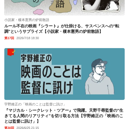
小説家・榎本憲男の炉前散語
ルール不在の映画『シラート』が仕掛ける、サスペンスへの“転
調”というサプライズ【小説家・榎本憲男の炉前散語】
第17回
2026/7/18 18:30
宇野維正の「映画のことは監督に訊け」
『マジカル・シークレット・ツアー』で飛躍。天野千尋監督の“生
きてる人間のリアリティ”を切り取る方法【宇野維正の「映画のこ
とは監督に訊け」】
第30回
2026/6/25 21:15