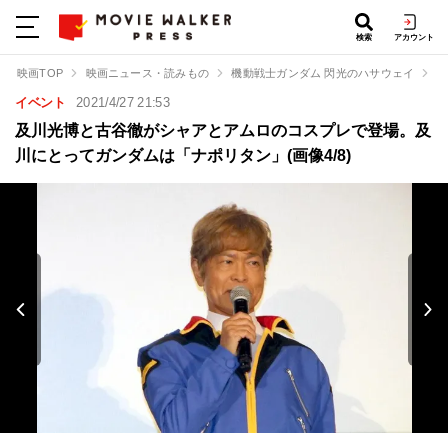
検索
アカウント
映画TOP
映画ニュース・読みもの
機動戦士ガンダム 閃光のハサウェイ
及
イベント
2021/4/27 21:53
及川光博と古谷徹がシャアとアムロのコスプレで登場。及
川にとってガンダムは「ナポリタン」(画像4/8)