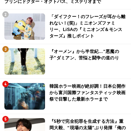
ブリンにドクター・オクトパス、ミステリオまで
「ダイフクー！のフレーズが耳から離
れない！(笑)」ミニオンズファミ
リー、LiSAの『ミニオンズ＆モンス
ターズ』推しポイント
『オーメン』から半世紀…“悪魔の
子”ダミアン、苦悩と闘争の道のり
韓国ホラー映画が絶好調！日本公開作
から富川国際ファンタスティック映画
祭で目撃した最新ホラーまで
『5秒で完全犯罪を生成する方法』重
岡大毅、“現場の太陽”ぶり発揮「俺の