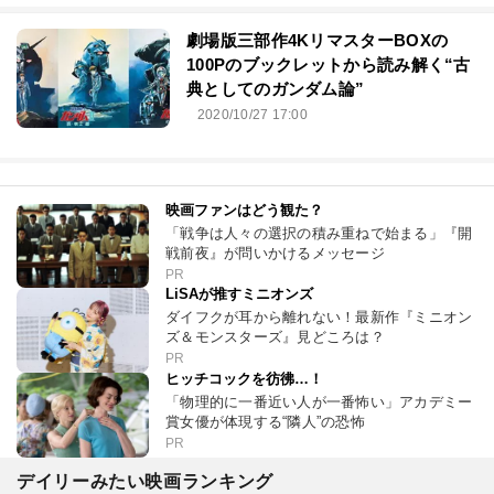
劇場版三部作4KリマスターBOXの
100Pのブックレットから読み解く“古
典としてのガンダム論”
2020/10/27 17:00
映画ファンはどう観た？
「戦争は人々の選択の積み重ねで始まる」『開
戦前夜』が問いかけるメッセージ
PR
LiSAが推すミニオンズ
ダイフクが耳から離れない！最新作『ミニオン
ズ＆モンスターズ』見どころは？
PR
ヒッチコックを彷彿…！
「物理的に一番近い人が一番怖い」アカデミー
賞女優が体現する“隣人”の恐怖
PR
デイリーみたい映画ランキング