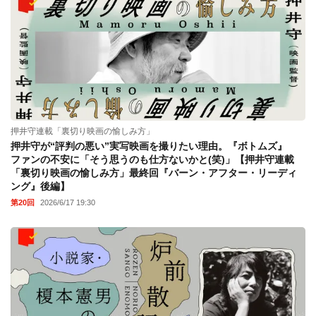
押井守連載「裏切り映画の愉しみ方」
押井守が“評判の悪い”実写映画を撮りたい理由。『ボトムズ』
ファンの不安に「そう思うのも仕方ないかと(笑)」【押井守連載
「裏切り映画の愉しみ方」最終回『バーン・アフター・リーディ
ング』後編】
第20回
2026/6/17 19:30