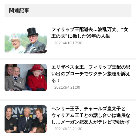
関連記事
フィリップ王配逝去…波乱万丈、“女
王の夫”に徹した99年の人生
2021/4/10 17:30
エリザベス女王、フィリップ王配の思
い出のブローチでワクチン接種を訴え
る！
2021/3/4 21:30
ヘンリー王子、チャールズ皇太子と
ウィリアム王子との話し合いは進展な
し…メーガン妃友人がテレビで明かす
2021/3/23 21:30