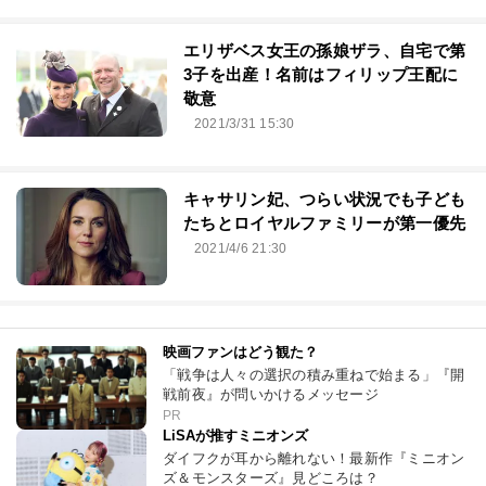
エリザベス女王の孫娘ザラ、自宅で第
3子を出産！名前はフィリップ王配に
敬意
2021/3/31 15:30
キャサリン妃、つらい状況でも子ども
たちとロイヤルファミリーが第一優先
2021/4/6 21:30
映画ファンはどう観た？
「戦争は人々の選択の積み重ねで始まる」『開
戦前夜』が問いかけるメッセージ
PR
LiSAが推すミニオンズ
ダイフクが耳から離れない！最新作『ミニオン
ズ＆モンスターズ』見どころは？