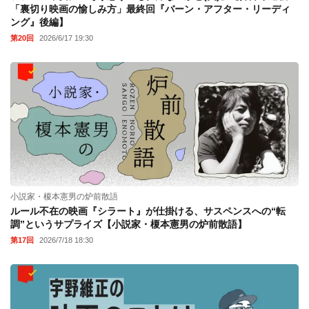
「裏切り映画の愉しみ方」最終回『バーン・アフター・リーディ
ング』後編】
第20回
2026/6/17 19:30
小説家・榎本憲男の炉前散語
ルール不在の映画『シラート』が仕掛ける、サスペンスへの“転
調”というサプライズ【小説家・榎本憲男の炉前散語】
第17回
2026/7/18 18:30