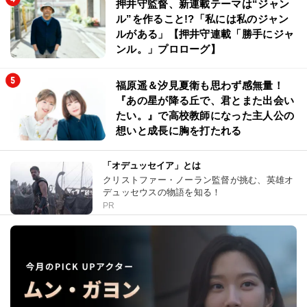
押井守監督、新連載テーマは“ジャン
ル”を作ること!?「私には私のジャン
ルがある」【押井守連載「勝手にジャ
ンル。」プロローグ】
福原遥＆汐見夏衛も思わず感無量！
『あの星が降る丘で、君とまた出会い
たい。』で高校教師になった主人公の
想いと成長に胸を打たれる
「オデュッセイア」とは
クリストファー・ノーラン監督が挑む、英雄オ
デュッセウスの物語を知る！
PR