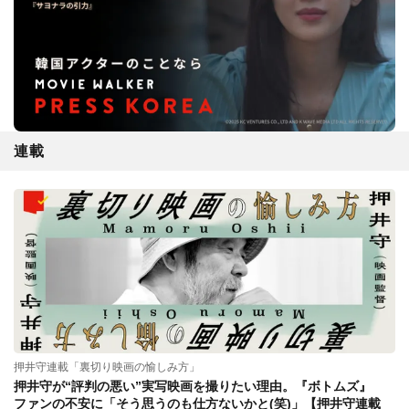
連載
押井守連載「裏切り映画の愉しみ方」
押井守が“評判の悪い”実写映画を撮りたい理由。『ボトムズ』
ファンの不安に「そう思うのも仕方ないかと(笑)」【押井守連載