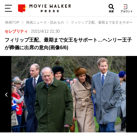
検索
アカウント
映画TOP
映画ニュース・読みもの
フィリップ王配、最期まで女王をサポート
セレブリティ
2021/4/12 21:30
フィリップ王配、最期まで女王をサポート…ヘンリー王子
が葬儀に出席の意向(画像6/6)