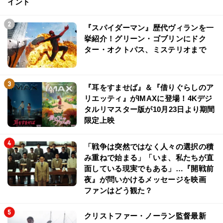
イント
『スパイダーマン』歴代ヴィランを一
挙紹介！グリーン・ゴブリンにドク
ター・オクトパス、ミステリオまで
『耳をすませば』＆『借りぐらしのア
リエッティ』がIMAXに登場！4Kデジ
タルリマスター版が10月23日より期間
限定上映
「戦争は突然ではなく人々の選択の積
み重ねで始まる」「いま、私たちが直
面している現実でもある」…『開戦前
夜』が問いかけるメッセージを映画
ファンはどう観た？
クリストファー・ノーラン監督最新