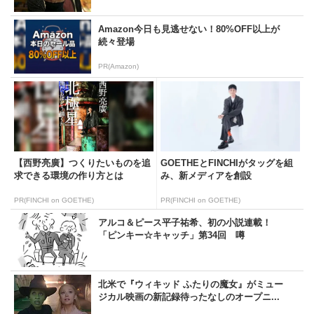
Amazon今日も見逃せない！80%OFF以上が
続々登場
PR(Amazon)
【西野亮廣】つくりたいものを追
GOETHEとFINCHIがタッグを組
求できる環境の作り方とは
み、新メディアを創設
PR(FINCHI on GOETHE)
PR(FINCHI on GOETHE)
アルコ＆ピース平子祐希、初の小説連載！
「ピンキー☆キャッチ」第34回 噂
北米で『ウィキッド ふたりの魔女』がミュー
ジカル映画の新記録待ったなしのオープニ...