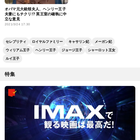
オバマ元大統領夫人、ヘンリー王子
夫妻にもチクリ!? 英王室の確執に中
立な意見
2021/3/24 17:30
セレブリティ
ロイヤルファミリー
キャサリン妃
メーガン妃
ウィリアム王子
ヘンリー王子
ジョージ王子
シャーロット王女
ルイ王子
特集