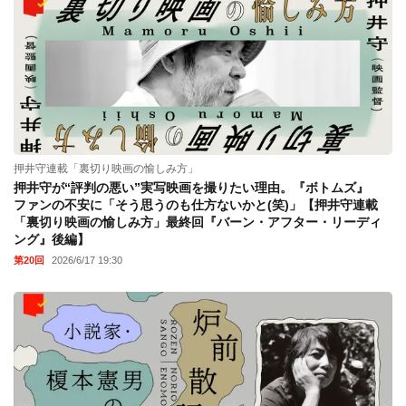
押井守連載「裏切り映画の愉しみ方」
押井守が“評判の悪い”実写映画を撮りたい理由。『ボトムズ』
ファンの不安に「そう思うのも仕方ないかと(笑)」【押井守連載
「裏切り映画の愉しみ方」最終回『バーン・アフター・リーディ
ング』後編】
第20回
2026/6/17 19:30