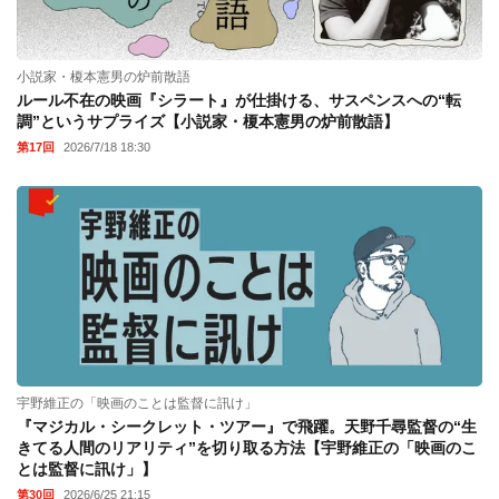
小説家・榎本憲男の炉前散語
ルール不在の映画『シラート』が仕掛ける、サスペンスへの“転
調”というサプライズ【小説家・榎本憲男の炉前散語】
第17回
2026/7/18 18:30
宇野維正の「映画のことは監督に訊け」
『マジカル・シークレット・ツアー』で飛躍。天野千尋監督の“生
きてる人間のリアリティ”を切り取る方法【宇野維正の「映画のこ
とは監督に訊け」】
第30回
2026/6/25 21:15