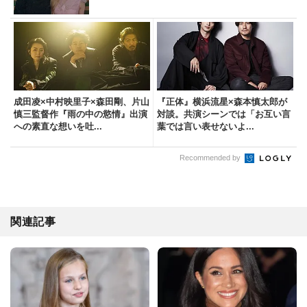
成田凌×中村映里子×森田剛、片山
『正体』横浜流星×森本慎太郎が
慎三監督作『雨の中の慾情』出演
対談。共演シーンでは「お互い言
への素直な想いを吐...
葉では言い表せないよ...
Recommended by
関連記事