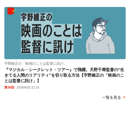
宇野維正の「映画のことは監督に訊け」
『マジカル・シークレット・ツアー』で飛躍。天野千尋監督の“生
きてる人間のリアリティ”を切り取る方法【宇野維正の「映画のこ
とは監督に訊け」】
第30回
2026/6/25 21:15
一覧を見る