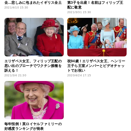
去…悲しみに包まれたイギリス全土
第3子を出産！名前はフィリップ王
配に敬意
2021/4/10 15:30
2021/3/31 15:30
エリザベス女王、フィリップ王配の
祝94歳！エリザベス女王、ヘンリー
思い出のブローチでワクチン接種を
王子ら王室メンバーとビデオチャッ
訴える！
トでお祝い
2021/3/4 21:30
2020/4/24 17:15
毎年恒例！英ロイヤルファミリーの
好感度ランキングが発表