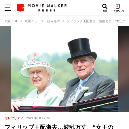
検索
アカウント
映画TOP
映画ニュース・読みもの
フィリップ王配逝去…波乱万丈、“女王の夫
セレブリティ
2021/4/10 17:30
フィリップ王配逝去…波乱万丈、“女王の