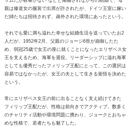
サムだが教養がない”などと揶揄されながらの結婚で、母
親は修道女の服装で出席が許されたが、ドイツ王室に嫁い
だ姉たちは招待されず、疎外された環境にあったという。
それでも愛に満ち溢れた幸せな結婚生活を送っていたお2
人だが、1952年2月、父親のジョージ6世が崩御したた
め、弱冠25歳で女王の座に就くことになったエリザベス女
王を支えるため、海軍を退役。リーダーシップに溢れ海軍
としても優秀だったフィリップ王配にとって、この選択は
容易ではなかったが、女王の夫として生きる覚悟を決めた
という。
常にエリザベス女王の前に出ることなく支え続けてきた
フィリップ王配だが、性格は前向きでアクティブ。数多く
のチャリティ活動や環境問題に携わり、ジョークとおちゃ
めな性格で、若者たちも魅了した。