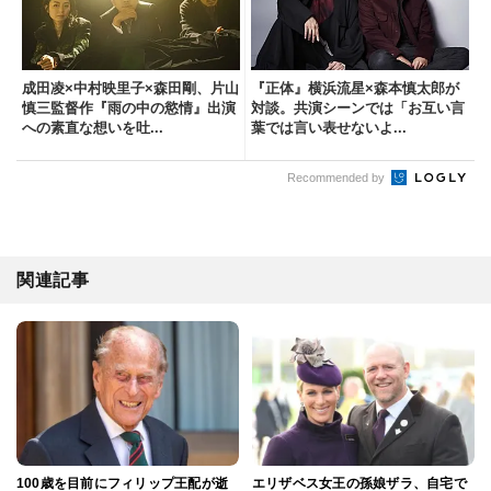
成田凌×中村映里子×森田剛、片山
『正体』横浜流星×森本慎太郎が
慎三監督作『雨の中の慾情』出演
対談。共演シーンでは「お互い言
への素直な想いを吐...
葉では言い表せないよ...
Recommended by
関連記事
100歳を目前にフィリップ王配が逝
エリザベス女王の孫娘ザラ、自宅で