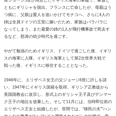
英ジョージ5世が用意したイギリス海軍の軍艦で、家族と
ともにギリシャを脱出。フランスに亡命したが、母親はう
つ病に、父親は愛人を追いかけてモナコへ、さらに4人の
姉は全員ドイツの王室に嫁いだため、家族はバラバラに
なってしまう。また最愛の姉の1人が飛行機事故で死去す
るなど、怒涛の幼少時代を過ごす。
やがて勉強のためイギリス、ドイツで過ごした後、イギリ
スの海軍に入隊。イギリス海軍として第2次世界大戦で
戦った後、イギリスに移住することとなった。
1946年に、エリザベス女王の父ジョージ6世に許しを請
い、1947年にイギリス国籍を取得。ギリシア正教徒から
英国国教会に改宗し、形式上のギリシャ王子及びデンマー
ク王子の地位を放棄した。そして11月には、当時即位前の
エリザベス王女と結婚したが、世間では、“移民の夫”“ハン