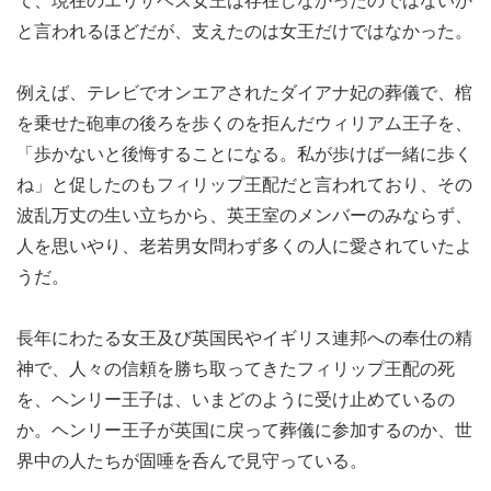
て、現在のエリザベス女王は存在しなかったのではないか
と言われるほどだが、支えたのは女王だけではなかった。
例えば、テレビでオンエアされたダイアナ妃の葬儀で、棺
を乗せた砲車の後ろを歩くのを拒んだウィリアム王子を、
「歩かないと後悔することになる。私が歩けば一緒に歩く
ね」と促したのもフィリップ王配だと言われており、その
波乱万丈の生い立ちから、英王室のメンバーのみならず、
人を思いやり、老若男女問わず多くの人に愛されていたよ
うだ。
長年にわたる女王及び英国民やイギリス連邦への奉仕の精
神で、人々の信頼を勝ち取ってきたフィリップ王配の死
を、ヘンリー王子は、いまどのように受け止めているの
か。ヘンリー王子が英国に戻って葬儀に参加するのか、世
界中の人たちが固唾を呑んで見守っている。