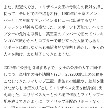
また、戴冠式では、エリザベス女王の母親らの反対を押し
切って、テレビでの中継を断行、1961年に王室のメン
バーとして初めてテレビインタビューに出演するなど、
チャレンジ精神も旺盛だった。スポーツも万能で、ヘリコ
プターの免許を取得し、英王室のメンバーで初めてバッキ
ンガム宮殿からヘリコプターで飛び立った人物でもあり、
サポートに徹しながらも先駆者的な役割も果たし、多くの
人々を助け、また魅了してきたようだ。
2017年に公務を引退するまで、女王の公務の大半に同伴
しつつ、単独での海外訪問も行い、2万2000以上の公務を
こなしてきたフィリップ王配。家族との離散や、差別を受
けながらも“女王の夫”としてエリザベス女王を献身的に支
え続けた。エリザベス女王も公の場で何度もフィリップ王
配を称えてきたように、フィリップ王配のサポートなくし