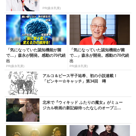
PR(森永乳業)
「気になっていた認知機能が菌
「気になっていた認知機能が菌
で…」森永が開発。感動の70代続
で…」森永が開発。感動の70代続
出
出
PR(森永乳業)
PR(森永乳業)
アルコ＆ピース平子祐希、初の小説連載！
「ピンキー☆キャッチ」第34回 噂
北米で『ウィキッド ふたりの魔女』がミュー
ジカル映画の新記録待ったなしのオープニ...