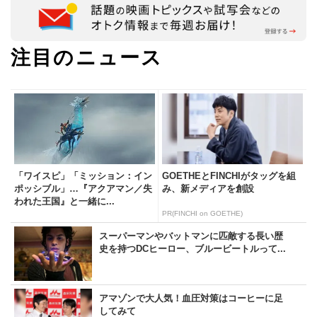
注目のニュース
「ワイスピ」「ミッション：イン
GOETHEとFINCHIがタッグを組
ポッシブル」…『アクアマン／失
み、新メディアを創設
われた王国』と一緒に...
PR(FINCHI on GOETHE)
スーパーマンやバットマンに匹敵する長い歴
史を持つDCヒーロー、ブルービートルって...
アマゾンで大人気！血圧対策はコーヒーに足
してみて