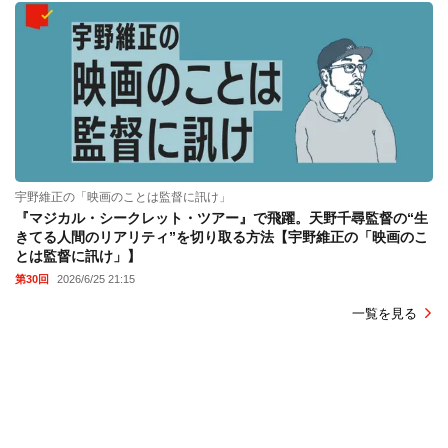
宇野維正の「映画のことは監督に訊け」
『マジカル・シークレット・ツアー』で飛躍。天野千尋監督の“生
きてる人間のリアリティ”を切り取る方法【宇野維正の「映画のこ
とは監督に訊け」】
第30回
2026/6/25 21:15
一覧を見る