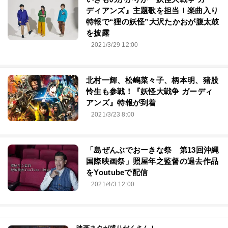
ディアンズ』主題歌を担当！楽曲入り
特報で“狸の妖怪”大沢たかおが腹太鼓
を披露
2021/3/29 12:00
北村一輝、松嶋菜々子、柄本明、猪股
怜生も参戦！『妖怪大戦争 ガーディ
アンズ』特報が到着
2021/3/23 8:00
「島ぜんぶでおーきな祭 第13回沖縄
国際映画祭」照屋年之監督の過去作品
をYoutubeで配信
2021/4/3 12:00