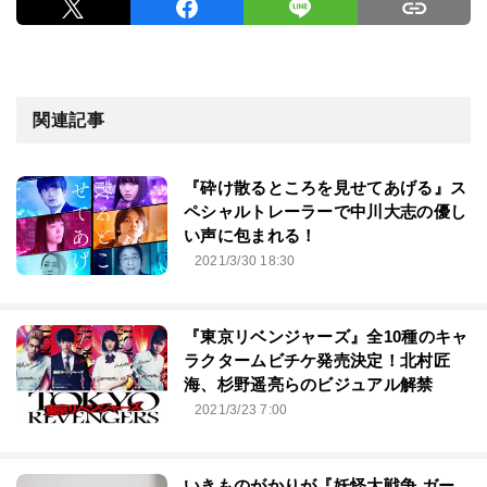
関連記事
『砕け散るところを見せてあげる』ス
ペシャルトレーラーで中川大志の優し
い声に包まれる！
2021/3/30 18:30
『東京リベンジャーズ』全10種のキャ
ラクタームビチケ発売決定！北村匠
海、杉野遥亮らのビジュアル解禁
2021/3/23 7:00
いきものがかりが『妖怪大戦争 ガー