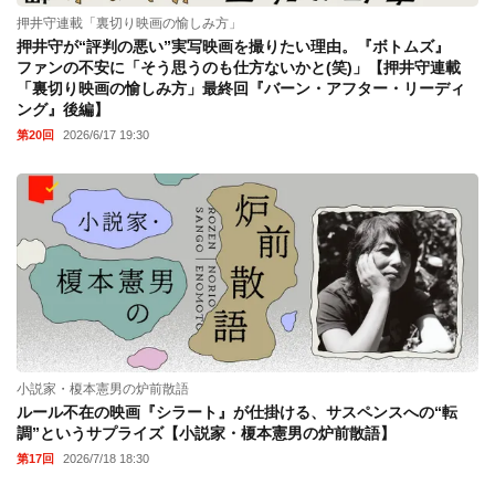
押井守連載「裏切り映画の愉しみ方」
押井守が“評判の悪い”実写映画を撮りたい理由。『ボトムズ』
ファンの不安に「そう思うのも仕方ないかと(笑)」【押井守連載
「裏切り映画の愉しみ方」最終回『バーン・アフター・リーディ
ング』後編】
第20回
2026/6/17 19:30
小説家・榎本憲男の炉前散語
ルール不在の映画『シラート』が仕掛ける、サスペンスへの“転
調”というサプライズ【小説家・榎本憲男の炉前散語】
第17回
2026/7/18 18:30