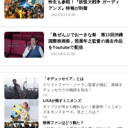
怜生も参戦！『妖怪大戦争 ガーディ
アンズ』特報が到着
2021/3/23 8:00
「島ぜんぶでおーきな祭 第13回沖縄
国際映画祭」照屋年之監督の過去作品
をYoutubeで配信
2021/4/3 12:00
「オデュッセイア」とは
クリストファー・ノーラン監督が挑む、英雄オ
デュッセウスの物語を知る！
PR
LiSAが推すミニオンズ
ダイフクが耳から離れない！最新作『ミニオン
ズ＆モンスターズ』見どころは？
PR
映画ファンはどう観た？