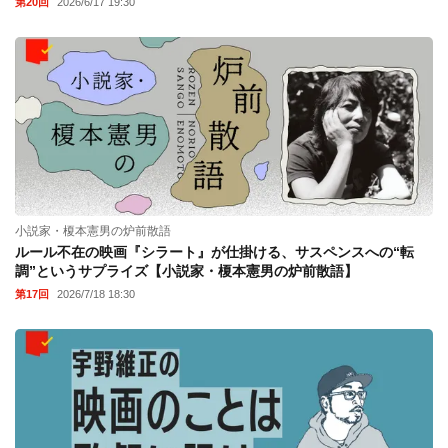
第20回
2026/6/17 19:30
小説家・榎本憲男の炉前散語
ルール不在の映画『シラート』が仕掛ける、サスペンスへの“転
調”というサプライズ【小説家・榎本憲男の炉前散語】
第17回
2026/7/18 18:30