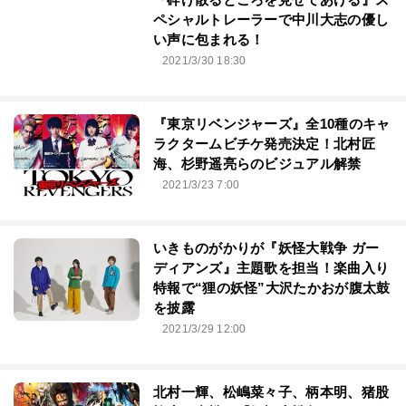
ペシャルトレーラーで中川大志の優し
い声に包まれる！
2021/3/30 18:30
『東京リベンジャーズ』全10種のキャ
ラクタームビチケ発売決定！北村匠
海、杉野遥亮らのビジュアル解禁
2021/3/23 7:00
いきものがかりが『妖怪大戦争 ガー
ディアンズ』主題歌を担当！楽曲入り
特報で“狸の妖怪”大沢たかおが腹太鼓
を披露
2021/3/29 12:00
北村一輝、松嶋菜々子、柄本明、猪股