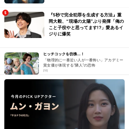
『5秒で完全犯罪を生成する方法』重
岡大毅、“現場の太陽”ぶり発揮「俺の
こと子役やと思ってます!?」愛あるイ
ジりに爆笑
ヒッチコックを彷彿…！
「物理的に一番近い人が一番怖い」アカデミー
賞女優が体現する“隣人”の恐怖
PR