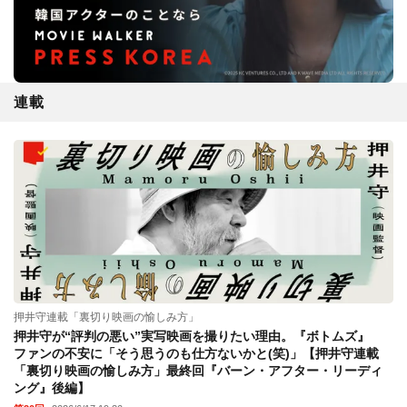
連載
押井守連載「裏切り映画の愉しみ方」
押井守が“評判の悪い”実写映画を撮りたい理由。『ボトムズ』
ファンの不安に「そう思うのも仕方ないかと(笑)」【押井守連載
「裏切り映画の愉しみ方」最終回『バーン・アフター・リーディ
ング』後編】