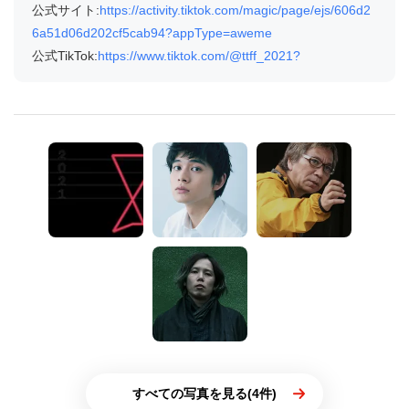
公式サイト:
https://activity.tiktok.com/magic/page/ejs/606d2
6a51d06d202cf5cab94?appType=aweme
公式TikTok:
https://www.tiktok.com/@ttff_2021?
すべての写真を見る(4件)