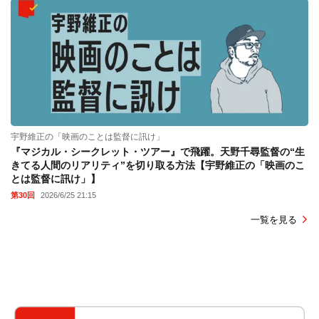
宇野維正の「映画のことは監督に訊け」
『マジカル・シークレット・ツアー』で飛躍。天野千尋監督の“生
きてる人間のリアリティ”を切り取る方法【宇野維正の「映画のこ
とは監督に訊け」】
第30回
2026/6/25 21:15
一覧を見る