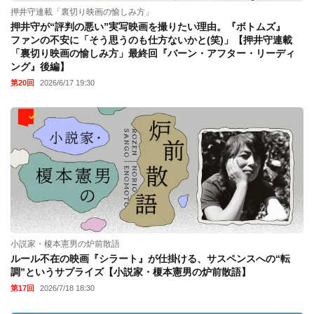
押井守連載「裏切り映画の愉しみ方」
押井守が“評判の悪い”実写映画を撮りたい理由。『ボトムズ』
ファンの不安に「そう思うのも仕方ないかと(笑)」【押井守連載
「裏切り映画の愉しみ方」最終回『バーン・アフター・リーディ
ング』後編】
第20回
2026/6/17 19:30
小説家・榎本憲男の炉前散語
ルール不在の映画『シラート』が仕掛ける、サスペンスへの“転
調”というサプライズ【小説家・榎本憲男の炉前散語】
第17回
2026/7/18 18:30