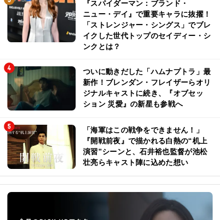
『スパイダーマン：ブランド・
ニュー・デイ』で重要キャラに抜擢！
「ストレンジャー・シングス」でブレ
イクした世代トップのセイディー・シ
ンクとは？
ついに動きだした「ハムナプトラ」最
新作！ブレンダン・フレイザーらオリ
ジナルキャストに続き、『オブセッ
ション 災愛』の新星も参戦へ
「海軍はこの戦争をできません！」
『開戦前夜』で描かれる白熱の“机上
演習”シーンと、石井裕也監督が池松
壮亮らキャスト陣に込めた想い