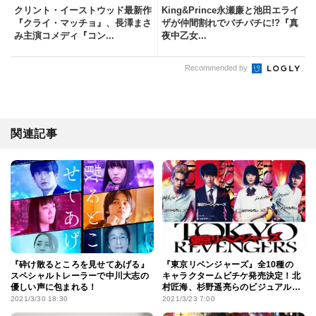
クリント・イーストウッド最新作
King&Prince永瀬廉と池田エライ
『クライ・マッチョ』、長澤まさ
ザが仲間割れでバチバチに!?『真
み主演コメディ『コン...
夜中乙女...
Recommended by
関連記事
『砕け散るところを見せてあげる』
『東京リベンジャーズ』全10種の
スペシャルトレーラーで中川大志の
キャラクタームビチケ発売決定！北
優しい声に包まれる！
村匠海、杉野遥亮らのビジュアル解
禁
2021/3/30 18:30
2021/3/23 7:00