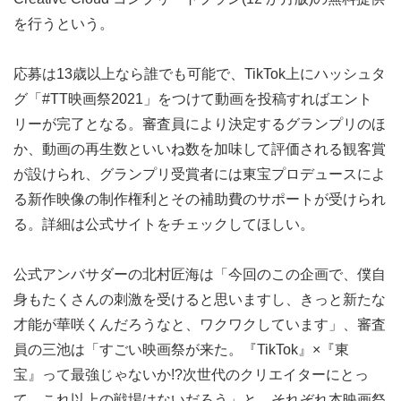
を行うという。
応募は13歳以上なら誰でも可能で、TikTok上にハッシュタ
グ「#TT映画祭2021」をつけて動画を投稿すればエント
リーが完了となる。審査員により決定するグランプリのほ
か、動画の再生数といいね数を加味して評価される観客賞
が設けられ、グランプリ受賞者には東宝プロデュースによ
る新作映像の制作権利とその補助費のサポートが受けられ
る。詳細は公式サイトをチェックしてほしい。
公式アンバサダーの北村匠海は「今回のこの企画で、僕自
身もたくさんの刺激を受けると思いますし、きっと新たな
才能が華咲くんだろうなと、ワクワクしています」、審査
員の三池は「すごい映画祭が来た。『TikTok』×『東
宝』って最強じゃないか!?次世代のクリエイターにとっ
て、これ以上の戦場はないだろう」と、それぞれ本映画祭