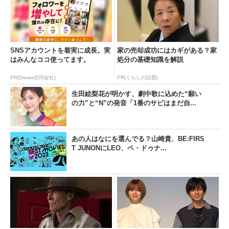
SNSアカウントを着実に成長。実
家の売却成功にはカギがある？家
はみんなココ使ってます。
処分の基礎知識を解説
PR(Dreaw合同会社)
PR(くらしの話題)
生田絵梨花が明かす、劇中歌に込めた“願い
の力”と“N”の発音「1番のサビはまだ自...
あの人はなにを選んでる？山崎貴、BE:FIRS
T JUNONにLEO、ペ・ドゥナ...