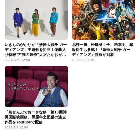
いきものがかりが『妖怪大戦争 ガー
北村一輝、松嶋菜々子、柄本明、猪
ディアンズ』主題歌を担当！楽曲入
股怜生も参戦！『妖怪大戦争 ガー
り特報で“狸の妖怪”大沢たかおが腹
ディアンズ』特報が到着
太鼓を披露
2021/3/29 12:00
2021/3/23 8:00
「島ぜんぶでおーきな祭 第13回沖
縄国際映画祭」照屋年之監督の過去
作品をYoutubeで配信
2021/4/3 12:00