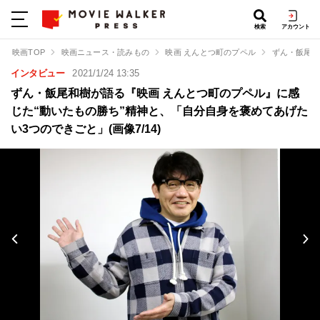
検索
アカウント
映画TOP
映画ニュース・読みもの
映画 えんとつ町のプペル
ずん・飯尾和
インタビュー
2021/1/24 13:35
ずん・飯尾和樹が語る『映画 えんとつ町のプペル』に感
じた“動いたもの勝ち”精神と、「自分自身を褒めてあげた
い3つのできごと」(画像7/14)