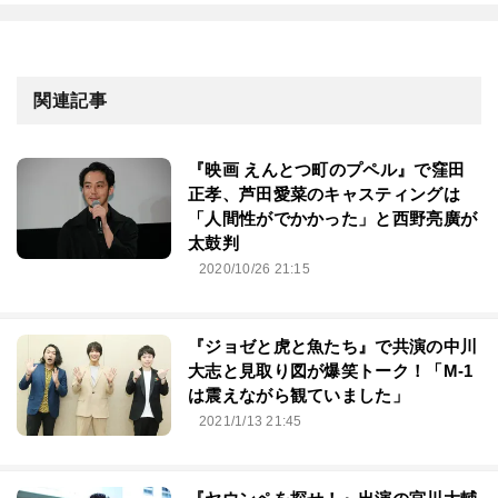
関連記事
『映画 えんとつ町のプペル』で窪田
正孝、芦田愛菜のキャスティングは
「人間性がでかかった」と西野亮廣が
太鼓判
2020/10/26 21:15
『ジョゼと虎と魚たち』で共演の中川
大志と見取り図が爆笑トーク！「M-1
は震えながら観ていました」
2021/1/13 21:45