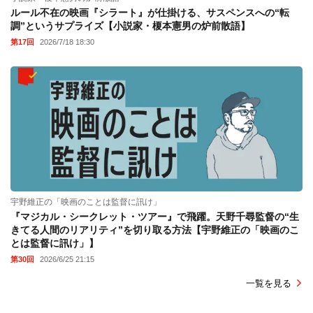
ルール不在の映画『シラート』が仕掛ける、サスペンスへの“転
調”というサプライズ【小説家・榎本憲男の炉前散語】
第17回
2026/7/18 18:30
宇野維正の「映画のことは監督に訊け」
『マジカル・シークレット・ツアー』で飛躍。天野千尋監督の“生
きてる人間のリアリティ”を切り取る方法【宇野維正の「映画のこ
とは監督に訊け」】
第30回
2026/6/25 21:15
一覧を見る