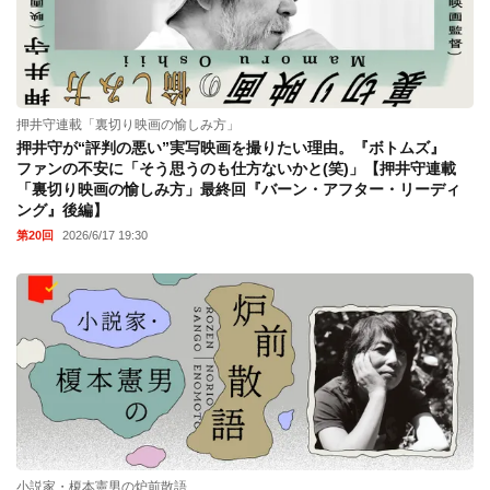
押井守連載「裏切り映画の愉しみ方」
押井守が“評判の悪い”実写映画を撮りたい理由。『ボトムズ』
ファンの不安に「そう思うのも仕方ないかと(笑)」【押井守連載
「裏切り映画の愉しみ方」最終回『バーン・アフター・リーディ
ング』後編】
第20回
2026/6/17 19:30
小説家・榎本憲男の炉前散語