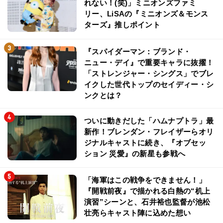
れない！(笑)」ミニオンズファミ
リー、LiSAの『ミニオンズ＆モンス
ターズ』推しポイント
『スパイダーマン：ブランド・
ニュー・デイ』で重要キャラに抜擢！
「ストレンジャー・シングス」でブレ
イクした世代トップのセイディー・シ
ンクとは？
ついに動きだした「ハムナプトラ」最
新作！ブレンダン・フレイザーらオリ
ジナルキャストに続き、『オブセッ
ション 災愛』の新星も参戦へ
「海軍はこの戦争をできません！」
『開戦前夜』で描かれる白熱の“机上
演習”シーンと、石井裕也監督が池松
壮亮らキャスト陣に込めた想い