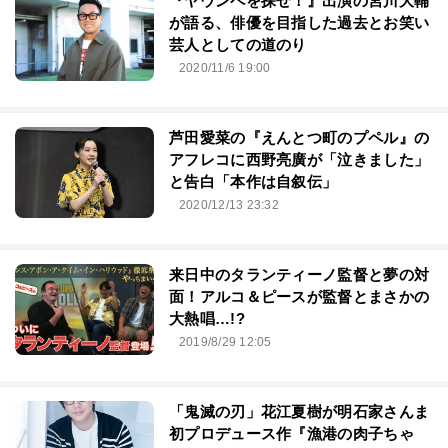
『ヤウンペを探せ！』出演の宮川大輔
が語る、俳優を目指した過去とお笑い
芸人としての道のり
2020/11/6 19:00
芦田愛菜の『えんとつ町のプペル』の
アフレコに西野亮廣が「泣きました」
と告白「本作は自叙伝」
2020/12/13 23:32
来日中のタランティーノ監督と夢の対
面！アルコ＆ピースが監督とまさかの
大熱唱…!?
2019/8/29 12:05
「鬼滅の刃」花江夏樹が明石家さんま
初プロデュース作『漁港の肉子ちゃ