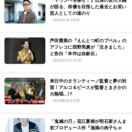
『ヤウンペを探せ！』出演の宮川大輔
が語る、俳優を目指した過去とお笑い
芸人としての道のり
2020/11/6 19:00
芦田愛菜の『えんとつ町のプペル』の
アフレコに西野亮廣が「泣きました」
と告白「本作は自叙伝」
2020/12/13 23:32
来日中のタランティーノ監督と夢の対
面！アルコ＆ピースが監督とまさかの
大熱唱…!?
2019/8/29 12:05
「鬼滅の刃」花江夏樹が明石家さんま
初プロデュース作『漁港の肉子ちゃ