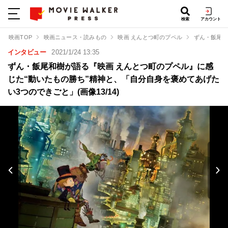
検索
アカウント
映画TOP
映画ニュース・読みもの
映画 えんとつ町のプペル
ずん・飯尾和
インタビュー
2021/1/24 13:35
ずん・飯尾和樹が語る『映画 えんとつ町のプペル』に感
じた“動いたもの勝ち”精神と、「自分自身を褒めてあげた
い3つのできごと」(画像13/14)