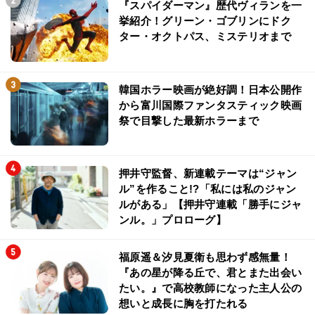
『スパイダーマン』歴代ヴィランを一
挙紹介！グリーン・ゴブリンにドク
ター・オクトパス、ミステリオまで
韓国ホラー映画が絶好調！日本公開作
から富川国際ファンタスティック映画
祭で目撃した最新ホラーまで
押井守監督、新連載テーマは“ジャン
ル”を作ること!?「私には私のジャン
ルがある」【押井守連載「勝手にジャ
ンル。」プロローグ】
福原遥＆汐見夏衛も思わず感無量！
『あの星が降る丘で、君とまた出会い
たい。』で高校教師になった主人公の
想いと成長に胸を打たれる