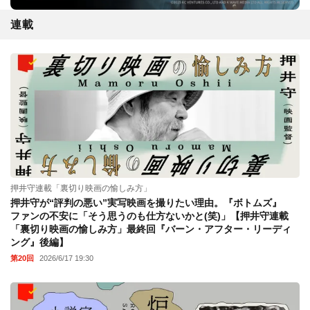
連載
押井守連載「裏切り映画の愉しみ方」
押井守が“評判の悪い”実写映画を撮りたい理由。『ボトムズ』
ファンの不安に「そう思うのも仕方ないかと(笑)」【押井守連載
「裏切り映画の愉しみ方」最終回『バーン・アフター・リーディ
ング』後編】
第20回
2026/6/17 19:30