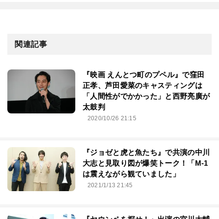
関連記事
『映画 えんとつ町のプペル』で窪田
正孝、芦田愛菜のキャスティングは
「人間性がでかかった」と西野亮廣が
太鼓判
2020/10/26 21:15
『ジョゼと虎と魚たち』で共演の中川
大志と見取り図が爆笑トーク！「M-1
は震えながら観ていました」
2021/1/13 21:45