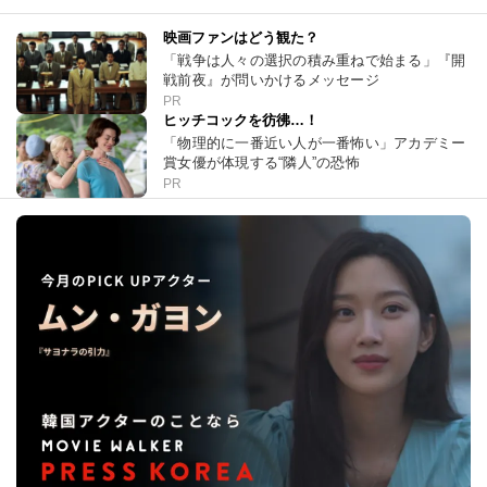
映画ファンはどう観た？
「戦争は人々の選択の積み重ねで始まる」『開
戦前夜』が問いかけるメッセージ
PR
ヒッチコックを彷彿…！
「物理的に一番近い人が一番怖い」アカデミー
賞女優が体現する“隣人”の恐怖
PR