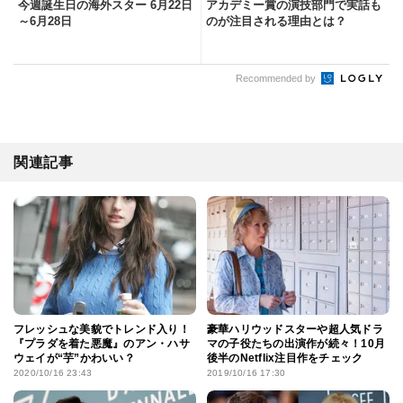
今週誕生日の海外スター 6月22日
アカデミー賞の演技部門で実話も
～6月28日
のが注目される理由とは？
Recommended by
関連記事
フレッシュな美貌でトレンド入り！
豪華ハリウッドスターや超人気ドラ
『プラダを着た悪魔』のアン・ハサ
マの子役たちの出演作が続々！10月
ウェイが“芋”かわいい？
後半のNetflix注目作をチェック
2020/10/16 23:43
2019/10/16 17:30