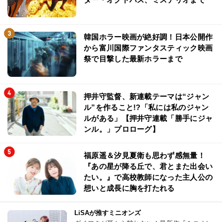
韓国ホラー映画が絶好調！日本公開作
から富川国際ファンタスティック映画
祭で目撃した最新ホラーまで
押井守監督、新連載テーマは“ジャン
ル”を作ること!?「私には私のジャン
ルがある」【押井守連載「勝手にジャ
ンル。」プロローグ】
福原遥＆汐見夏衛も思わず感無量！
『あの星が降る丘で、君とまた出会い
たい。』で高校教師になった主人公の
想いと成長に胸を打たれる
LiSAが推すミニオンズ