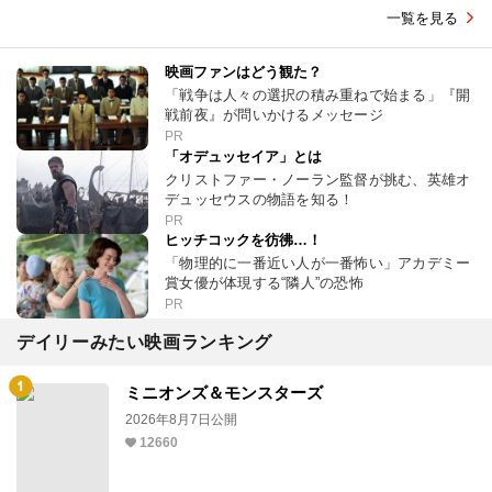
一覧を見る
映画ファンはどう観た？
「戦争は人々の選択の積み重ねで始まる」『開
戦前夜』が問いかけるメッセージ
PR
「オデュッセイア」とは
クリストファー・ノーラン監督が挑む、英雄オ
デュッセウスの物語を知る！
PR
ヒッチコックを彷彿…！
「物理的に一番近い人が一番怖い」アカデミー
賞女優が体現する“隣人”の恐怖
PR
デイリーみたい映画ランキング
ミニオンズ＆モンスターズ
2026年8月7日公開
12660