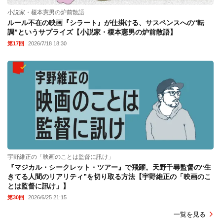
小説家・榎本憲男の炉前散語
ルール不在の映画『シラート』が仕掛ける、サスペンスへの“転
調”というサプライズ【小説家・榎本憲男の炉前散語】
第17回
2026/7/18 18:30
宇野維正の「映画のことは監督に訊け」
『マジカル・シークレット・ツアー』で飛躍。天野千尋監督の“生
きてる人間のリアリティ”を切り取る方法【宇野維正の「映画のこ
とは監督に訊け」】
第30回
2026/6/25 21:15
一覧を見る