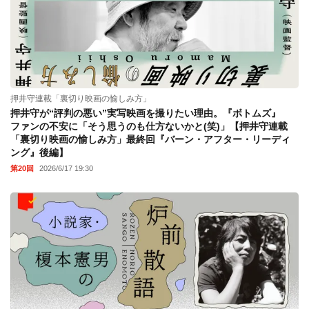
押井守連載「裏切り映画の愉しみ方」
押井守が“評判の悪い”実写映画を撮りたい理由。『ボトムズ』
ファンの不安に「そう思うのも仕方ないかと(笑)」【押井守連載
「裏切り映画の愉しみ方」最終回『バーン・アフター・リーディ
ング』後編】
第20回
2026/6/17 19:30