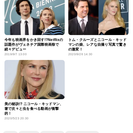
今年も映画界をかき回す!?Netflixの
トム・クルーズとニコール・キッド
話題作がヴェネチア国際映画祭で
マンの娘、レアな自撮り写真で驚き
続々デビュー
の激変！
2019/9/7 13:00
2020/9/26 14:30
美の秘訣!? ニコール・キッドマン、
箸で次々と虫を食べる動画が衝撃
的！
2020/5/23 20:30