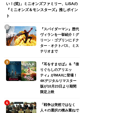
い！(笑)」ミニオンズファミリー、LiSAの
介！グリーン・ゴ
『ミニオンズ＆モンスターズ』推しポイン
トパス、ミステリ
ト
『スパイダーマン』歴代
ヴィランを一挙紹介！グ
リーン・ゴブリンにドク
ター・オクトパス、ミス
テリオまで
『耳をすませば』＆『借
りぐらしのアリエッ
ティ』がIMAXに登場！
4Kデジタルリマスター
版が10月23日より期間
限定上映
「戦争は突然ではなく
人々の選択の積み重ねで