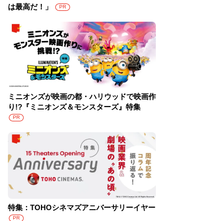
は最高だ！」
PR
ミニオンズが映画の都・ハリウッドで映画作
り!?『ミニオンズ＆モンスターズ』特集
PR
特集：TOHOシネマズアニバーサリーイヤー
PR