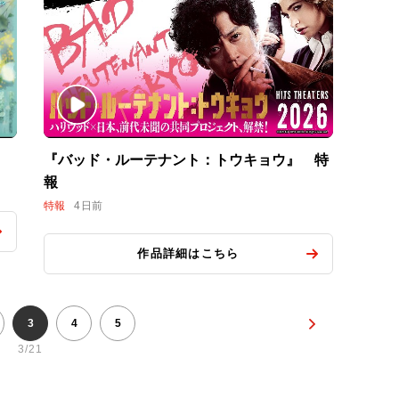
『バッド・ルーテナント：トウキョウ』 特
報
特報
4日前
作品詳細はこちら
3
4
5
3/21