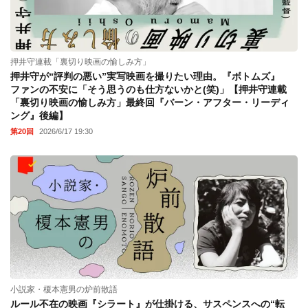
押井守連載「裏切り映画の愉しみ方」
押井守が“評判の悪い”実写映画を撮りたい理由。『ボトムズ』
ファンの不安に「そう思うのも仕方ないかと(笑)」【押井守連載
「裏切り映画の愉しみ方」最終回『バーン・アフター・リーディ
ング』後編】
第20回
2026/6/17 19:30
小説家・榎本憲男の炉前散語
ルール不在の映画『シラート』が仕掛ける、サスペンスへの“転