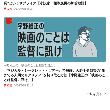
調”というサプライズ【小説家・榎本憲男の炉前散語】
第17回
2026/7/18 18:30
宇野維正の「映画のことは監督に訊け」
『マジカル・シークレット・ツアー』で飛躍。天野千尋監督の“生
きてる人間のリアリティ”を切り取る方法【宇野維正の「映画のこ
とは監督に訊け」】
第30回
2026/6/25 21:15
一覧を見る