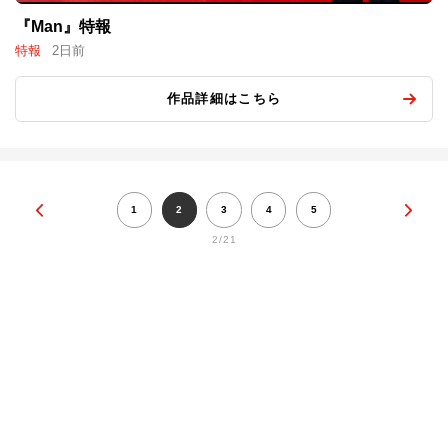
『Man』特報
特報
2日前
作品詳細はこちら
1
2
3
4
5
2/21