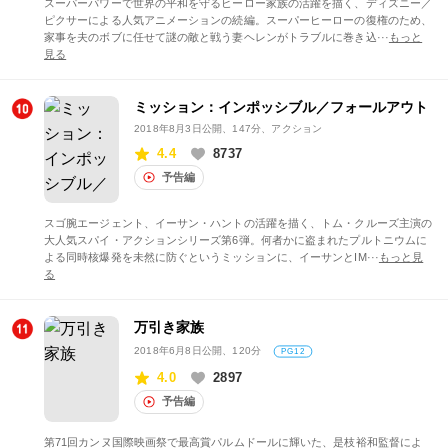
スーパーパワーで世界の平和を守るヒーロー家族の活躍を描く、ディズニー／
ピクサーによる人気アニメーションの続編。スーパーヒーローの復権のため、
家事を夫のボブに任せて謎の敵と戦う妻ヘレンがトラブルに巻き込···
もっと
見る
ミッション：インポッシブル／フォールアウト
2018年8月3日公開
、147分、アクション
4.4
8737
予告編
スゴ腕エージェント、イーサン・ハントの活躍を描く、トム・クルーズ主演の
大人気スパイ・アクションシリーズ第6弾。何者かに盗まれたプルトニウムに
よる同時核爆発を未然に防ぐというミッションに、イーサンとIM···
もっと見
る
万引き家族
2018年6月8日公開
、120分
PG12
4.0
2897
予告編
第71回カンヌ国際映画祭で最高賞パルムドールに輝いた、是枝裕和監督によ