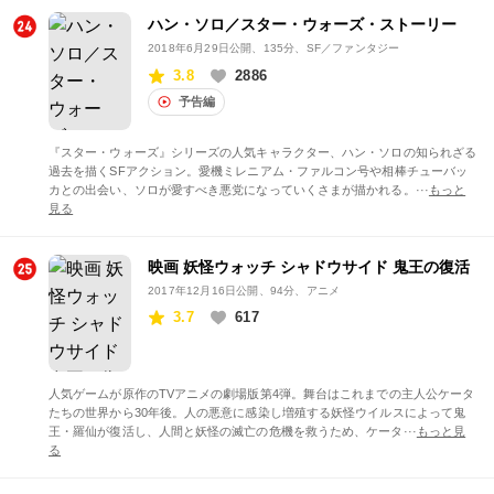
ハン・ソロ／スター・ウォーズ・ストーリー
2018年6月29日公開
、135分、SF／ファンタジー
3.8
2886
予告編
『スター・ウォーズ』シリーズの人気キャラクター、ハン・ソロの知られざる
過去を描くSFアクション。愛機ミレニアム・ファルコン号や相棒チューバッ
カとの出会い、ソロが愛すべき悪党になっていくさまが描かれる。···
もっと
見る
映画 妖怪ウォッチ シャドウサイド 鬼王の復活
2017年12月16日公開
、94分、アニメ
3.7
617
人気ゲームが原作のTVアニメの劇場版第4弾。舞台はこれまでの主人公ケータ
たちの世界から30年後。人の悪意に感染し増殖する妖怪ウイルスによって鬼
王・羅仙が復活し、人間と妖怪の滅亡の危機を救うため、ケータ···
もっと見
る