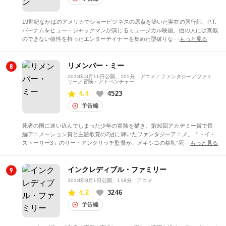
19世紀なかばのアメリカでショービジネスの原点を築いた実在の興行師、P.T.
バーナムをヒュー・ジャックマンが演じるミュージカル映画。他の人には真似
のできない個性を持ったエンターテイナーを集めた型破りな···
もっと見る
リメンバー・ミー
2018年3月16日公開
、105分、アニメ／ファンタジー／ファミ
リー／冒険・アドベンチャー
4.4
4523
予告編
死者の国に迷い込んでしまった少年の冒険を描き、第90回アカデミー賞で長
編アニメーション賞と主題歌賞の2冠に輝いたファンタジーアニメ。『トイ・
ストーリー3』のリー・アンクリッチ監督が、メキシコの祭礼“死···
もっと見る
インクレディブル・ファミリー
2018年8月1日公開
、118分、アニメ
4.2
3246
予告編