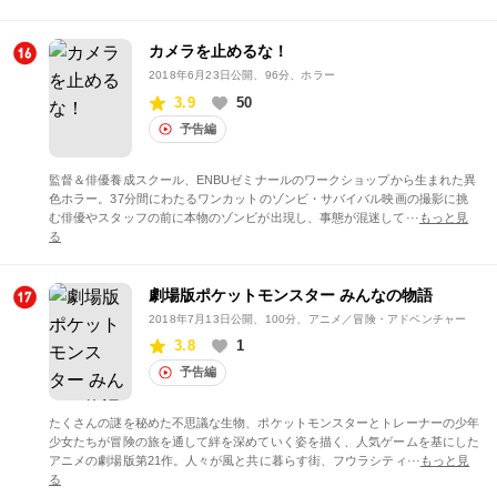
カメラを止めるな！
2018年6月23日公開
、96分、ホラー
3.9
50
予告編
監督＆俳優養成スクール、ENBUゼミナールのワークショップから生まれた異
色ホラー。37分間にわたるワンカットのゾンビ・サバイバル映画の撮影に挑
む俳優やスタッフの前に本物のゾンビが出現し、事態が混迷して···
もっと見
る
劇場版ポケットモンスター みんなの物語
2018年7月13日公開
、100分、アニメ／冒険・アドベンチャー
3.8
1
予告編
たくさんの謎を秘めた不思議な生物、ポケットモンスターとトレーナーの少年
少女たちが冒険の旅を通して絆を深めていく姿を描く、人気ゲームを基にした
アニメの劇場版第21作。人々が風と共に暮らす街、フウラシティ···
もっと見
る