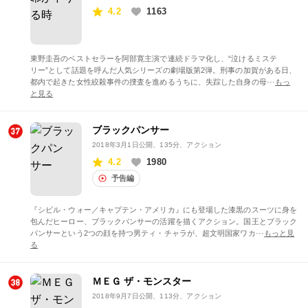
4.2
1163
東野圭吾のベストセラーを阿部寛主演で連続ドラマ化し、“泣けるミステ
リー”として話題を呼んだ人気シリーズの劇場版第2弾。刑事の加賀がある日、
都内で起きた女性絞殺事件の捜査を進めるうちに、失踪した自身の母···
もっ
と見る
ブラックパンサー
2018年3月1日公開
、135分、アクション
4.2
1980
予告編
『シビル・ウォー／キャプテン・アメリカ』にも登場した漆黒のスーツに身を
包んだヒーロー、ブラックパンサーの活躍を描くアクション。国王とブラック
パンサーという2つの顔を持つ男ティ・チャラが、超文明国家ワカ···
もっと見
る
ＭＥＧ ザ・モンスター
2018年9月7日公開
、113分、アクション