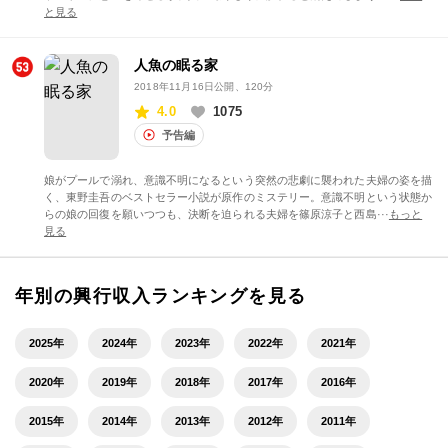
と見る
人魚の眠る家
2018年11月16日公開
、120分
4.0
1075
予告編
娘がプールで溺れ、意識不明になるという突然の悲劇に襲われた夫婦の姿を描
く、東野圭吾のベストセラー小説が原作のミステリー。意識不明という状態か
らの娘の回復を願いつつも、決断を迫られる夫婦を篠原涼子と西島···
もっと
見る
年別の興行収入ランキングを見る
2025年
2024年
2023年
2022年
2021年
2020年
2019年
2018年
2017年
2016年
2015年
2014年
2013年
2012年
2011年