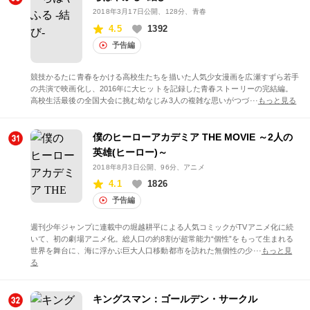
2018年3月17日公開
、128分、青春
4.5
1392
予告編
競技かるたに青春をかける高校生たちを描いた人気少女漫画を広瀬すずら若手
の共演で映画化し、2016年に大ヒットを記録した青春ストーリーの完結編。
高校生活最後の全国大会に挑む幼なじみ3人の複雑な思いがつづ···
もっと見る
僕のヒーローアカデミア THE MOVIE ～2人の
英雄(ヒーロー)～
2018年8月3日公開
、96分、アニメ
4.1
1826
予告編
週刊少年ジャンプに連載中の堀越耕平による人気コミックがTVアニメ化に続
いて、初の劇場アニメ化。総人口の約8割が超常能力“個性”をもって生まれる
世界を舞台に、海に浮かぶ巨大人口移動都市を訪れた無個性の少···
もっと見
る
キングスマン：ゴールデン・サークル