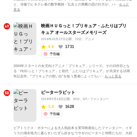
と、冷徹でヒネクレ者の数学教師・弘光との禁断の恋の行方が、ハ···
もっと
見る
映画ＨＵＧっと！プリキュア・ふたりはプリ
キュア オールスターズメモリーズ
2018年10月27日公開
、73分、アニメ
4.6
1731
予告編
2004年スタートの女児向けアニメ「プリキュア」シリーズ。その15作目とな
る「HUGっと！プリキュア」と初代「ふたりはプリキュア」が共演する15周
年記念作。“プリキュアの想い出”を狙う悪者によってちい···
もっと見る
ピーターラビット
2018年5月18日公開
、95分、SF／ファンタジー
3.8
1628
予告編
ビアトリクス・ポターによる大人気絵本を実写映画化したファンタジー。イギ
リスの湖水地方に暮らすいたずら好きなウサギのピーターと仲間たちが、大好