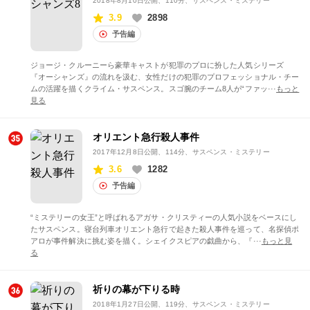
2018年8月10日公開
、110分、サスペンス・ミステリー
3.9
2898
予告編
ジョージ・クルーニーら豪華キャストが犯罪のプロに扮した人気シリーズ
『オーシャンズ』の流れを汲む、女性だけの犯罪のプロフェッショナル・チー
ムの活躍を描くクライム・サスペンス。スゴ腕のチーム8人が“ファッ···
もっと
見る
オリエント急行殺人事件
2017年12月8日公開
、114分、サスペンス・ミステリー
3.6
1282
予告編
“ミステリーの女王”と呼ばれるアガサ・クリスティーの人気小説をベースにし
たサスペンス。寝台列車オリエント急行で起きた殺人事件を巡って、名探偵ポ
アロが事件解決に挑む姿を描く。シェイクスピアの戯曲から、『···
もっと見
る
祈りの幕が下りる時
2018年1月27日公開
、119分、サスペンス・ミステリー