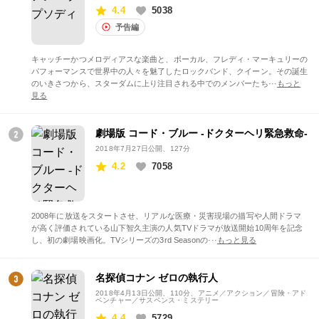
4.4
5038
予告編
キャッチーかつメロディアスな楽曲と、ボーカル、フレディ・マーキュリーの
パフォーマンスで世界中の人々を魅了したロックバンド、クイーン。その誕生
のいきさつから、スターダムに上り注目される中でのメンバーたち···
もっと
見る
劇場版 コード・ブルー -ドクターヘリ緊急救命-
2018年7月27日公開
、127分
4.2
7058
2008年に放送をスタートさせ、リアルな医療・災害現場の描写や人間ドラマ
が高く評価されている山下智久主演の人気TVドラマが放送開始10周年を記念
し、初の劇場映画化。TVシリーズの3rd Seasonの···
もっと見る
名探偵コナン ゼロの執行人
2018年4月13日公開
、110分、アニメ／アクション／冒険・アド
ベンチャー／サスペンス・ミステリー
4.4
5729