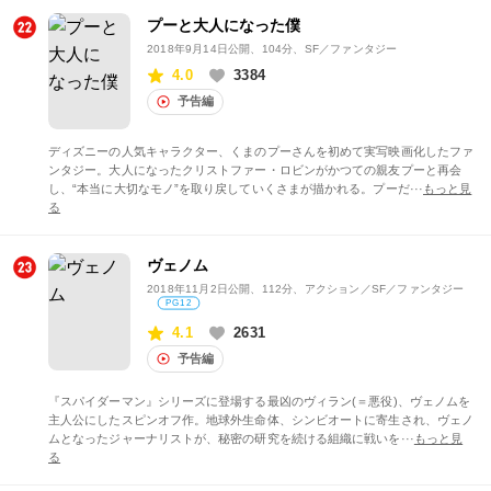
プーと大人になった僕
2018年9月14日公開
、104分、SF／ファンタジー
4.0
3384
予告編
ディズニーの人気キャラクター、くまのプーさんを初めて実写映画化したファ
ンタジー。大人になったクリストファー・ロビンがかつての親友プーと再会
し、“本当に大切なモノ”を取り戻していくさまが描かれる。プーだ···
もっと見
る
ヴェノム
2018年11月2日公開
、112分、アクション／SF／ファンタジー
PG12
4.1
2631
予告編
『スパイダーマン』シリーズに登場する最凶のヴィラン(＝悪役)、ヴェノムを
主人公にしたスピンオフ作。地球外生命体、シンビオートに寄生され、ヴェノ
ムとなったジャーナリストが、秘密の研究を続ける組織に戦いを···
もっと見
る