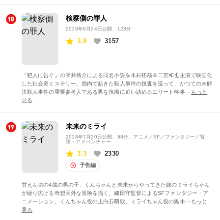
検察側の罪人
2018年8月24日公開
、123分
3.8
3157
『犯人に告ぐ』の雫井脩介による同名小説を木村拓哉＆二宮和也主演で映画化
した社会派ミステリー。都内で起きた殺人事件の捜査を巡って、かつての未解
決殺人事件の重要参考人である男を執拗に追い詰めるエリート検事···
もっと
見る
未来のミライ
2018年7月20日公開
、98分、アニメ／SF／ファンタジー／冒
険・アドベンチャー
3.3
2330
予告編
甘えん坊の4歳の男の子、くんちゃんと未来からやってきた妹のミライちゃん
が繰り広げる奇想天外な冒険を描く、細田守監督によるSFファンタジー・ア
ニメーション。くんちゃん役の上白石萌歌、ミライちゃん役の黒木···
もっと
見る