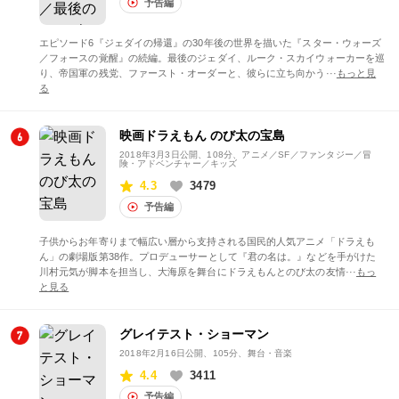
予告編
エピソード6『ジェダイの帰還』の30年後の世界を描いた『スター・ウォーズ
／フォースの覚醒』の続編。最後のジェダイ、ルーク・スカイウォーカーを巡
り、帝国軍の残党、ファースト・オーダーと、彼らに立ち向かう···
もっと見
る
映画ドラえもん のび太の宝島
2018年3月3日公開
、108分、アニメ／SF／ファンタジー／冒
険・アドベンチャー／キッズ
4.3
3479
予告編
子供からお年寄りまで幅広い層から支持される国民的人気アニメ「ドラえも
ん」の劇場版第38作。プロデューサーとして『君の名は。』などを手がけた
川村元気が脚本を担当し、大海原を舞台にドラえもんとのび太の友情···
もっ
と見る
グレイテスト・ショーマン
2018年2月16日公開
、105分、舞台・音楽
4.4
3411
予告編