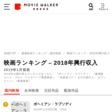
検索
アカウント
映画TOP
最新映画ランキング – 国内映画
映画ランキング – 2018年興行収入
映画ランキング – 2018年興行収入
2019年1月発表
2018年の興行収入ランキングはこちら。 『ボヘミアン・ラプソディ』 『劇場版
コード・ブルー -ドクターヘリ緊急救命-』 『名探偵コナン ゼロの執行人』 がラン
クイン！（映連発表）
国内映画
全米映画
注目作品
配信作品
ボヘミアン・ラプソディ
2018年11月9日公開
、135分