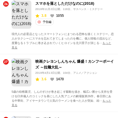
スマホを落としただけなのに(2018)
2018年11月2日公開
、116分、サスペンス・ミステリー
3.8
1055
予告編
現代人の必需品となったスマートフォンにまつわる恐怖を描くミステリー。恋
人がタクシーにスマホを忘れてきてしまったのを機に、個人情報の流出など、
度重なるトラブルに巻き込まれていくヒロインを北川景子が演じる···
もっと
見る
映画クレヨンしんちゃん 爆盛！カンフーボーイ
ズ ～拉麺大乱～
2018年4月13日公開
、104分、アニメ／アクション
3.6
1470
5歳の幼稚園児、しんのすけが巻き起こす騒動を描き、幅広い層から支持を受
ける臼井儀人のコミックを基にした人気アニメの劇場版第26作。春日部にあ
る中華街、アイヤータウンで人気のラーメンを食べた人が突如、凶···
もっと
見る