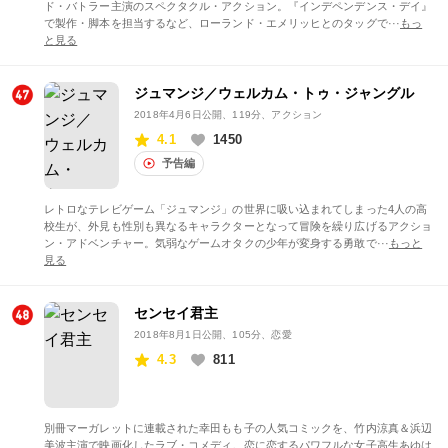
ド・バトラー主演のスペクタクル・アクション。『インデペンデンス・デイ』
で製作・脚本を担当するなど、ローランド・エメリッヒとのタッグで···
もっ
と見る
ジュマンジ／ウェルカム・トゥ・ジャングル
2018年4月6日公開
、119分、アクション
4.1
1450
予告編
レトロなテレビゲーム「ジュマンジ」の世界に吸い込まれてしまった4人の高
校生が、外見も性別も異なるキャラクターとなって冒険を繰り広げるアクショ
ン・アドベンチャー。気弱なゲームオタクの少年が変身する勇敢で···
もっと
見る
センセイ君主
2018年8月1日公開
、105分、恋愛
4.3
811
別冊マーガレットに連載された幸田もも子の人気コミックを、竹内涼真＆浜辺
美波主演で映画化したラブ・コメディ。恋に恋するパワフルな女子高生あゆは