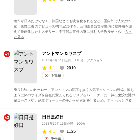
著作が日本だけでなく、韓国などでも映像化されるなど、国内外で人気の作
家・東野圭吾のデビュー30周年記念作を、三池崇史監督が主演に櫻井翔を迎
えて映画化したミステリー。不可解な事件の謎に挑む大学教授がさら···
もっ
と見る
アントマン＆ワスプ
2018年8月31日公開
、118分、アクション
4.1
2010
予告編
身長1.5cmのヒーロー、アントマンの活躍を描く人気アクションの続編。同じ
ように体のサイズを自在に変えられるワスプをパートナーに、神出鬼没な謎の
敵ゴーストや、武器ディーラーの手から研究所を守るため、ア···
もっと見る
日日是好日
2018年10月13日公開
、100分
4.1
1125
予告編