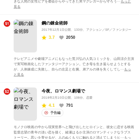
きな人間の女性ビアを都会からやってきた男マグレガーから守ろう···
もっと
見る
鋼の錬金術師
2017年12月1日公開
、133分、アクション／SF／ファンタジー
3.7
2050
テレビアニメや劇場アニメにもなった荒川弘の人気コミックを、山田涼介主演
で実写映画化したファンタジーアクション。亡き母を生き返らせようとする
が、人体錬成に失敗し、自らの左足と右腕、弟アルの体を失くしてし···
もっ
と見る
今夜、ロマンス劇場で
2018年2月10日公開
、108分、恋愛
4.1
791
予告編
モノクロ映画の中から現実世界へと飛び出したヒロインと、彼女に恋する映画
監督志望の青年の淡い恋を描く、綾瀬はるか主演のロマンティックなラブス
トーリー。思いを寄せるが、人のぬくもりに触れると消えてしまうヒ···
もっ