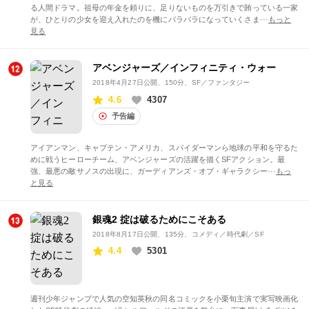
る人間ドラマ。祖母の年金を頼りに、足りないものを万引きで賄っている一家
が、ひとりの少女を迎え入れたのを機にバラバラになっていくさま···
もっと
見る
アベンジャーズ／インフィニティ・ウォー
2018年4月27日公開
、150分、SF／ファンタジー
4.6
4307
予告編
アイアンマン、キャプテン・アメリカ、スパイダーマンら地球の平和を守るた
めに戦うヒーローチーム、アベンジャーズの活躍を描くSFアクション。最
強、最悪の敵サノスの出現に、ガーディアンズ・オブ・ギャラクシー···
もっ
と見る
銀魂2 掟は破るためにこそある
2018年8月17日公開
、135分、コメディ／時代劇／SF
4.4
5301
週刊少年ジャンプで人気の空知英秋の同名コミックを小栗旬主演で実写映画化