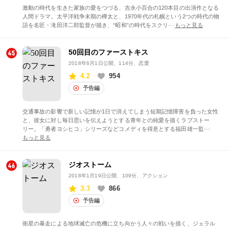
激動の時代を生きた家族の愛をつづる、吉永小百合の120本目の出演作となる
人間ドラマ。太平洋戦争末期の樺太と、1970年代の札幌という2つの時代の物
語を名匠・滝田洋二郎監督が描き、“昭和”の時代をスクリ···
もっと見る
50回目のファーストキス
2018年6月1日公開
、114分、恋愛
4.2
954
予告編
交通事故の影響で新しい記憶が1日で消えてしまう短期記憶障害を負った女性
と、彼女に対し毎日思いを伝えようとする青年との純愛を描くラブストー
リー。「勇者ヨシヒコ」シリーズなどコメディを得意とする福田雄一監···
もっと見る
ジオストーム
2018年1月19日公開
、109分、アクション
3.3
866
予告編
衛星の暴走による地球滅亡の危機に立ち向かう人々の戦いを描く、ジェラル