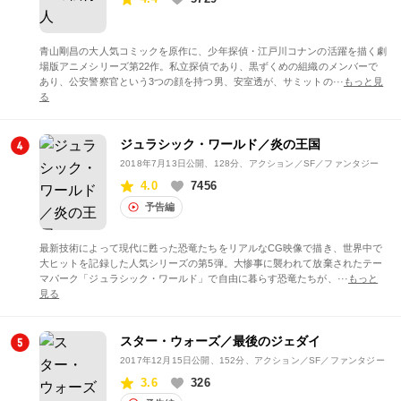
青山剛昌の大人気コミックを原作に、少年探偵・江戸川コナンの活躍を描く劇
場版アニメシリーズ第22作。私立探偵であり、黒ずくめの組織のメンバーで
あり、公安警察官という3つの顔を持つ男、安室透が、サミットの···
もっと見
る
ジュラシック・ワールド／炎の王国
2018年7月13日公開
、128分、アクション／SF／ファンタジー
4.0
7456
予告編
最新技術によって現代に甦った恐竜たちをリアルなCG映像で描き、世界中で
大ヒットを記録した人気シリーズの第5弾。大惨事に襲われて放棄されたテー
マパーク「ジュラシック・ワールド」で自由に暮らす恐竜たちが、···
もっと
見る
スター・ウォーズ／最後のジェダイ
2017年12月15日公開
、152分、アクション／SF／ファンタジー
3.6
326