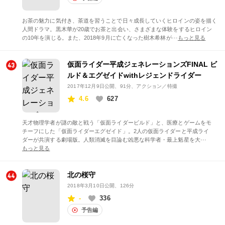
お茶の魅力に気付き、茶道を習うことで日々成長していくヒロインの姿を描く
人間ドラマ。黒木華が20歳でお茶と出会い、さまざまな体験をするヒロイン
の10年を演じる。また、2018年9月に亡くなった樹木希林が···
もっと見る
仮面ライダー平成ジェネレーションズFINAL ビ
ルド＆エグゼイドwithレジェンドライダー
2017年12月9日公開
、91分、アクション／特撮
4.6
627
天才物理学者が謎の敵と戦う「仮面ライダービルド」と、医療とゲームをモ
チーフにした「仮面ライダーエグゼイド」。2人の仮面ライダーと平成ライ
ダーが共演する劇場版。人類消滅を目論む凶悪な科学者・最上魁星を大···
もっと見る
北の桜守
2018年3月10日公開
、126分
-
336
予告編