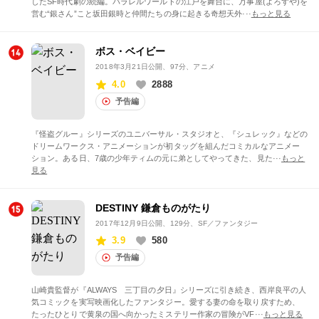
したSF時代劇の続編。パラレルワールドの江戸を舞台に、万事屋(よろずや)を
営む“銀さん”こと坂田銀時と仲間たちの身に起きる奇想天外···
もっと見る
ボス・ベイビー
2018年3月21日公開
、97分、アニメ
4.0
2888
予告編
『怪盗グルー』シリーズのユニバーサル・スタジオと、『シュレック』などの
ドリームワークス・アニメーションが初タッグを組んだコミカルなアニメー
ション。ある日、7歳の少年ティムの元に弟としてやってきた、見た···
もっと
見る
DESTINY 鎌倉ものがたり
2017年12月9日公開
、129分、SF／ファンタジー
3.9
580
予告編
山崎貴監督が『ALWAYS 三丁目の夕日』シリーズに引き続き、西岸良平の人
気コミックを実写映画化したファンタジー。愛する妻の命を取り戻すため、
たったひとりで黄泉の国へ向かったミステリー作家の冒険がVF···
もっと見る