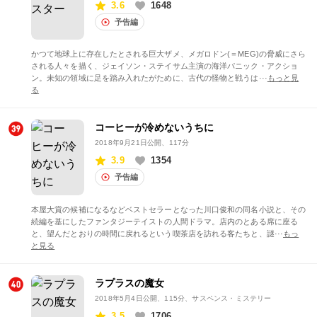
3.6
1648
予告編
かつて地球上に存在したとされる巨大ザメ、メガロドン(＝MEG)の脅威にさら
される人々を描く、ジェイソン・ステイサム主演の海洋パニック・アクショ
ン。未知の領域に足を踏み入れたがために、古代の怪物と戦うは···
もっと見
る
コーヒーが冷めないうちに
2018年9月21日公開
、117分
3.9
1354
予告編
本屋大賞の候補になるなどベストセラーとなった川口俊和の同名小説と、その
続編を基にしたファンタジーテイストの人間ドラマ。店内のとある席に座る
と、望んだとおりの時間に戻れるという喫茶店を訪れる客たちと、謎···
もっ
と見る
ラプラスの魔女
2018年5月4日公開
、115分、サスペンス・ミステリー
3.5
1706