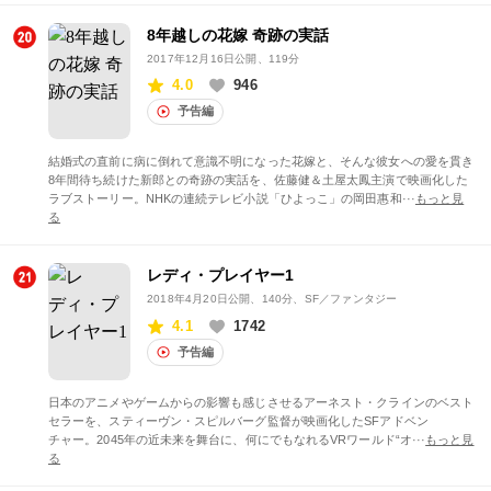
8年越しの花嫁 奇跡の実話
2017年12月16日公開
、119分
4.0
946
予告編
結婚式の直前に病に倒れて意識不明になった花嫁と、そんな彼女への愛を貫き
8年間待ち続けた新郎との奇跡の実話を、佐藤健＆土屋太鳳主演で映画化した
ラブストーリー。NHKの連続テレビ小説「ひよっこ」の岡田惠和···
もっと見
る
レディ・プレイヤー1
2018年4月20日公開
、140分、SF／ファンタジー
4.1
1742
予告編
日本のアニメやゲームからの影響も感じさせるアーネスト・クラインのベスト
セラーを、スティーヴン・スピルバーグ監督が映画化したSFアドベン
チャー。2045年の近未来を舞台に、何にでもなれるVRワールド“オ···
もっと見
る