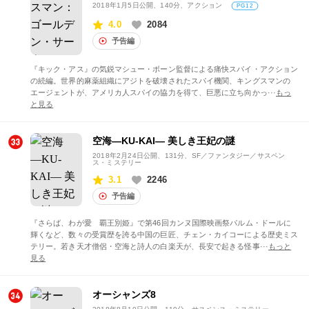
2018年1月5日公開
、140分、アクション
PG12
4.0
2084
予告編
『キック・アス』の気鋭マシュー・ボーン監督による痛快スパイ・アクション
の続編。世界的麻薬組織にアジトを破壊されたスパイ機関、キングスマンの
エージェントが、アメリカ人スパイの協力を得て、巨悪に立ち向かっ···
もっ
と見る
空海―KU-KAI― 美しき王妃の謎
2018年2月24日公開
、131分、SF／ファンタジー／サスペン
ス・ミステリー
3.1
2246
予告編
『さらば、わが愛 覇王別姫』で第46回カンヌ国際映画祭パルム・ドールに
輝くなど、数々の受賞歴を誇る中国の巨匠、チェン・カイコーによる歴史ミス
テリー。若き天才僧侶・空海と詩人の白楽天が、長安で起きる怪事···
もっと
見る
オーシャンズ8