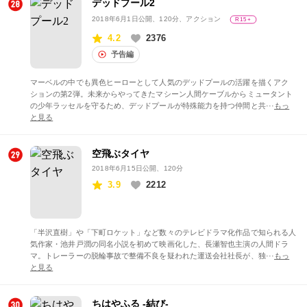
デッドプール2
2018年6月1日公開
、120分、アクション
R15+
4.2
2376
予告編
マーベルの中でも異色ヒーローとして人気のデッドプールの活躍を描くアク
ションの第2弾。未来からやってきたマシーン人間ケーブルからミュータント
の少年ラッセルを守るため、デッドプールが特殊能力を持つ仲間と共···
もっ
と見る
空飛ぶタイヤ
2018年6月15日公開
、120分
3.9
2212
「半沢直樹」や「下町ロケット」など数々のテレビドラマ化作品で知られる人
気作家・池井戸潤の同名小説を初めて映画化した、長瀬智也主演の人間ドラ
マ。トレーラーの脱輪事故で整備不良を疑われた運送会社社長が、独···
もっ
と見る
ちはやふる -結び-