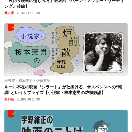
「裏切り映画の愉しみ方」最終回『バーン・アフター・リーディ
ング』後編】
第20回
2026/6/17 19:30
小説家・榎本憲男の炉前散語
ルール不在の映画『シラート』が仕掛ける、サスペンスへの“転
調”というサプライズ【小説家・榎本憲男の炉前散語】
第17回
2026/7/18 18:30