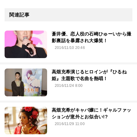
関連記事
蒼井優、恋人役の石崎ひゅーいから撮
影裏話を暴露され大爆笑！
2016/11/10 20:46
高畑充希演じるヒロインが『ひるね
姫』主題歌で名曲を熱唱！
2016/11/24 8:00
高畑充希がキャバ嬢に！ギャルファッ
ションが意外とお似合い!?
2016/11/29 11:00