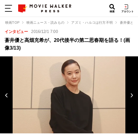
検索
アカウント
映画TOP
映画ニュース・読みもの
アズミ・ハルコは行方不明
蒼井優と高
インタビュー
2016/12/1 7:00
蒼井優と高畑充希が、20代後半の第二思春期を語る！(画
像3/13)