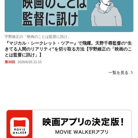
宇野維正の「映画のことは監督に訊け」
『マジカル・シークレット・ツアー』で飛躍。天野千尋監督の“生
きてる人間のリアリティ”を切り取る方法【宇野維正の「映画のこ
とは監督に訊け」】
第30回
2026/6/25 21:15
一覧を見る