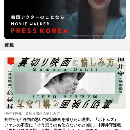
連載
押井守連載「裏切り映画の愉しみ方」
押井守が“評判の悪い”実写映画を撮りたい理由。『ボトムズ』
ファンの不安に「そう思うのも仕方ないかと(笑)」【押井守連載