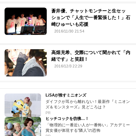
蒼井優、チャットモンチーと生セッ
ションで「人生で一番緊張した！」石
崎ひゅーいも応援
2016/11/30 21:54
高畑充希、交際について聞かれて「内
緒です」と笑顔！
2016/12/3 22:29
LiSAが推すミニオンズ
ダイフクが耳から離れない！最新作『ミニオン
ズ＆モンスターズ』見どころは？
PR
ヒッチコックを彷彿…！
「物理的に一番近い人が一番怖い」アカデミー
賞女優が体現する“隣人”の恐怖