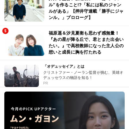
ル”を作ること!?「私には私のジャン
ルがある」【押井守連載「勝手にジャ
ンル。」プロローグ】
福原遥＆汐見夏衛も思わず感無量！
『あの星が降る丘で、君とまた出会い
たい。』で高校教師になった主人公の
想いと成長に胸を打たれる
「オデュッセイア」とは
クリストファー・ノーラン監督が挑む、英雄オ
デュッセウスの物語を知る！
PR