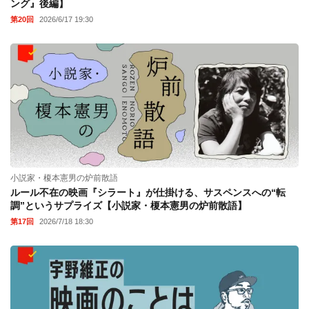
ング』後編】
第20回
2026/6/17 19:30
小説家・榎本憲男の炉前散語
ルール不在の映画『シラート』が仕掛ける、サスペンスへの“転
調”というサプライズ【小説家・榎本憲男の炉前散語】
第17回
2026/7/18 18:30