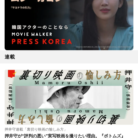
連載
押井守連載「裏切り映画の愉しみ方」
押井守が“評判の悪い”実写映画を撮りたい理由。『ボトムズ』