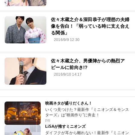
佐々木蔵之介＆深田恭子が理想の夫婦
像を告白！「弱っている時に支え合え
る関係」
2016/9/9 12:30
佐々木蔵之介、男優陣からの熱烈ア
ピールに前向き!?
2016/9/10 14:17
映画ネタが盛りだくさん！
いくつ見つけた？最新作『ミニオンズ＆モンス
ターズ』は“映画作り”に奔走！
PR
LiSAが推すミニオンズ
ダイフクが耳から離れない！最新作『ミニオン