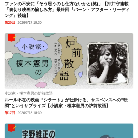
ファンの不安に「そう思うのも仕方ないかと(笑)」【押井守連載
「裏切り映画の愉しみ方」最終回『バーン・アフター・リーディ
ング』後編】
第20回
2026/6/17 19:30
小説家・榎本憲男の炉前散語
ルール不在の映画『シラート』が仕掛ける、サスペンスへの“転
調”というサプライズ【小説家・榎本憲男の炉前散語】
第17回
2026/7/18 18:30