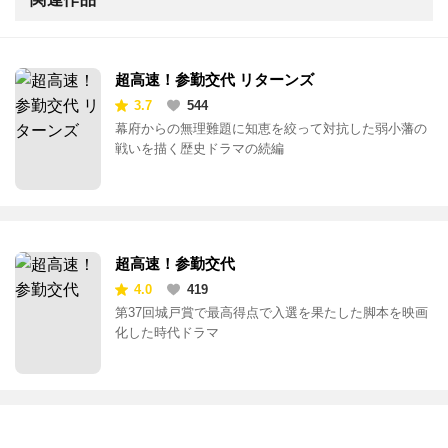
超高速！参勤交代 リターンズ
3.7
544
幕府からの無理難題に知恵を絞って対抗した弱小藩の
戦いを描く歴史ドラマの続編
超高速！参勤交代
4.0
419
第37回城戸賞で最高得点で入選を果たした脚本を映画
化した時代ドラマ