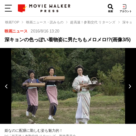
検索
アカウント
映画TOP
映画ニュース・読みもの
超高速！参勤交代 リターンズ
深キョン
映画ニュース
2016/8/16 13:20
深キョンの色っぽい着物姿に男たちもメロメロ!?(画像3/5)
姫なのに配膳に勤しむ姿も魅力的！