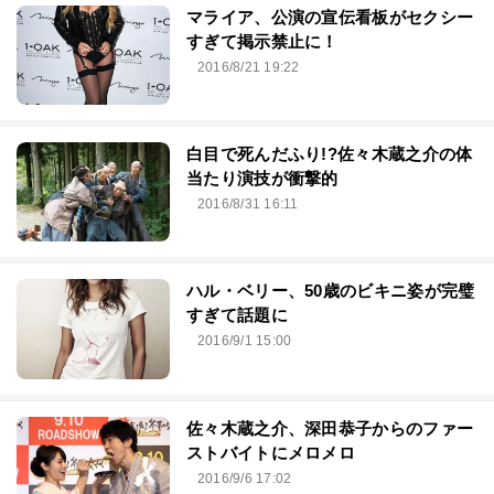
マライア、公演の宣伝看板がセクシー
すぎて掲示禁止に！
2016/8/21 19:22
白目で死んだふり!?佐々木蔵之介の体
当たり演技が衝撃的
2016/8/31 16:11
ハル・ベリー、50歳のビキニ姿が完璧
すぎて話題に
2016/9/1 15:00
佐々木蔵之介、深田恭子からのファー
ストバイトにメロメロ
2016/9/6 17:02