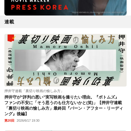
連載
押井守連載「裏切り映画の愉しみ方」
押井守が“評判の悪い”実写映画を撮りたい理由。『ボトムズ』
ファンの不安に「そう思うのも仕方ないかと(笑)」【押井守連載
「裏切り映画の愉しみ方」最終回『バーン・アフター・リーディ
ング』後編】
第20回
2026/6/17 19:30