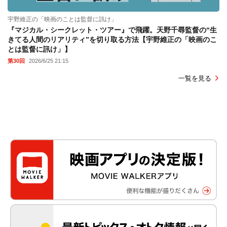
宇野維正の「映画のことは監督に訊け」
『マジカル・シークレット・ツアー』で飛躍。天野千尋監督の“生
きてる人間のリアリティ”を切り取る方法【宇野維正の「映画のこ
とは監督に訊け」】
第30回
2026/6/25 21:15
一覧を見る