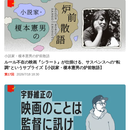
小説家・榎本憲男の炉前散語
ルール不在の映画『シラート』が仕掛ける、サスペンスへの“転
調”というサプライズ【小説家・榎本憲男の炉前散語】
第17回
2026/7/18 18:30