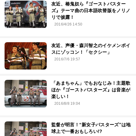
友近、椿鬼奴ら『ゴーストバスター
ズ』テーマ曲の日本語吹替版をノリノ
リで披露！
2016/4/26 14:50
友近、声優・森川智之のイケメンボイ
スにゾッコン！「セクシー」
2016/7/6 19:57
「あまちゃん」でもおなじみ！主題歌
ほか『ゴーストバスターズ』は音楽が
楽しい！
2016/8/8 19:04
監督が明言！“新女子バスターズ”は地
球上で一番おもしろい!?