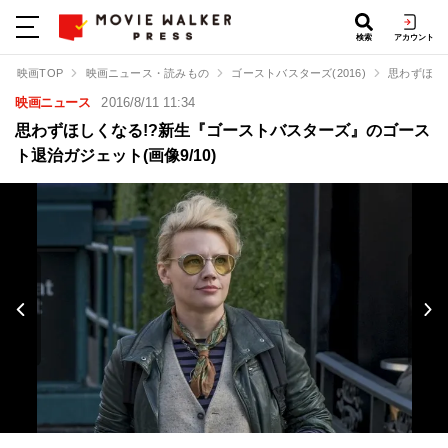
検索
アカウント
映画TOP
映画ニュース・読みもの
ゴーストバスターズ(2016)
思わずほし
映画ニュース
2016/8/11 11:34
思わずほしくなる!?新生『ゴーストバスターズ』のゴース
ト退治ガジェット(画像9/10)