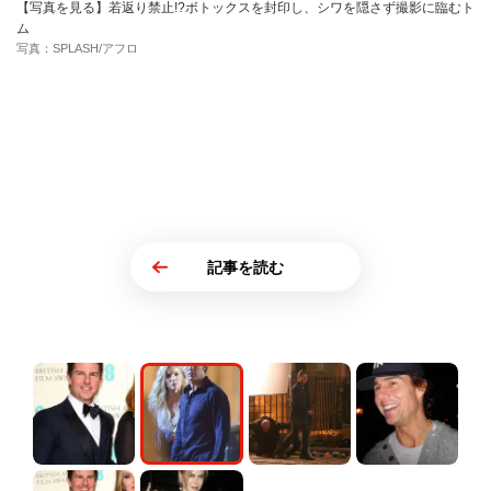
【写真を見る】若返り禁止!?ボトックスを封印し、シワを隠さず撮影に臨むト
ム
写真：SPLASH/アフロ
記事を読む