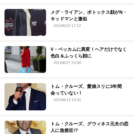
メグ・ライアン、ボトックス顔がN・
キッドマンと激似
2016/6/24 17:12
V・ベッカムに異変！ヘアだけでなく
色白＆ふっくら顔に
2016/6/27 20:00
トム・クルーズ、愛娘スリに3年間
会っていない！
2016/8/13 14:52
トム・クルーズ、グウィネス元夫の恋
人に急接近!?