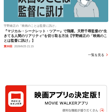
宇野維正の「映画のことは監督に訊け」
『マジカル・シークレット・ツアー』で飛躍。天野千尋監督の“生
きてる人間のリアリティ”を切り取る方法【宇野維正の「映画のこ
とは監督に訊け」】
第30回
2026/6/25 21:15
一覧を見る