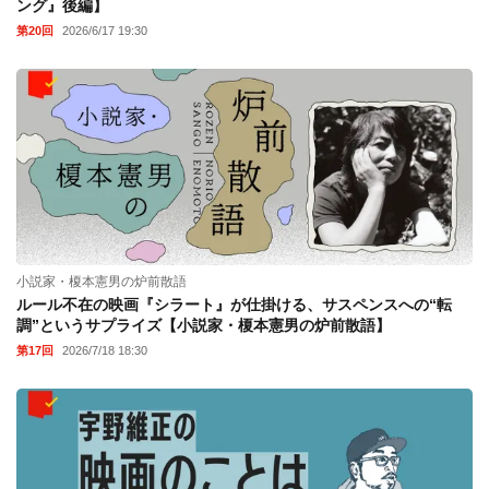
ング』後編】
第20回
2026/6/17 19:30
小説家・榎本憲男の炉前散語
ルール不在の映画『シラート』が仕掛ける、サスペンスへの“転
調”というサプライズ【小説家・榎本憲男の炉前散語】
第17回
2026/7/18 18:30