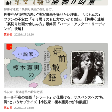
押井守連載「裏切り映画の愉しみ方」
押井守が“評判の悪い”実写映画を撮りたい理由。『ボトムズ』
ファンの不安に「そう思うのも仕方ないかと(笑)」【押井守連載
「裏切り映画の愉しみ方」最終回『バーン・アフター・リーディ
ング』後編】
第20回
2026/6/17 19:30
小説家・榎本憲男の炉前散語
ルール不在の映画『シラート』が仕掛ける、サスペンスへの“転
調”というサプライズ【小説家・榎本憲男の炉前散語】
第17回
2026/7/18 18:30