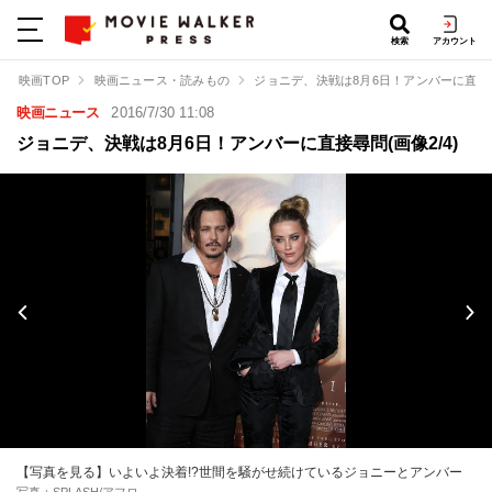
検索
アカウント
映画TOP
映画ニュース・読みもの
ジョニデ、決戦は8月6日！アンバーに直接
映画ニュース
2016/7/30 11:08
ジョニデ、決戦は8月6日！アンバーに直接尋問(画像2/4)
【写真を見る】いよいよ決着!?世間を騒がせ続けているジョニーとアンバー