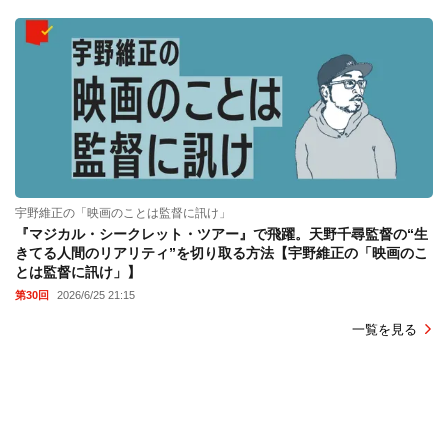
宇野維正の「映画のことは監督に訊け」
『マジカル・シークレット・ツアー』で飛躍。天野千尋監督の“生
きてる人間のリアリティ”を切り取る方法【宇野維正の「映画のこ
とは監督に訊け」】
第30回
2026/6/25 21:15
一覧を見る