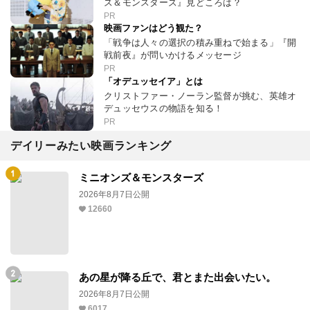
ズ＆モンスターズ』見どころは？
PR
映画ファンはどう観た？
「戦争は人々の選択の積み重ねで始まる」『開
戦前夜』が問いかけるメッセージ
PR
「オデュッセイア」とは
クリストファー・ノーラン監督が挑む、英雄オ
デュッセウスの物語を知る！
PR
デイリーみたい映画ランキング
ミニオンズ＆モンスターズ
2026年8月7日公開
12660
あの星が降る丘で、君とまた出会いたい。
2026年8月7日公開
6017