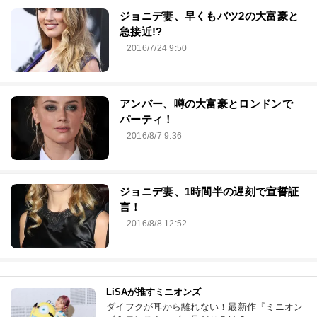
ジョニデ妻、早くもバツ2の大富豪と
急接近!?
2016/7/24 9:50
アンバー、噂の大富豪とロンドンで
パーティ！
2016/8/7 9:36
ジョニデ妻、1時間半の遅刻で宣誓証
言！
2016/8/8 12:52
LiSAが推すミニオンズ
ダイフクが耳から離れない！最新作『ミニオン