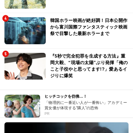
韓国ホラー映画が絶好調！日本公開作
から富川国際ファンタスティック映画
祭で目撃した最新ホラーまで
『5秒で完全犯罪を生成する方法』重
岡大毅、“現場の太陽”ぶり発揮「俺の
こと子役やと思ってます!?」愛あるイ
ジりに爆笑
ヒッチコックを彷彿…！
「物理的に一番近い人が一番怖い」アカデミー
賞女優が体現する“隣人”の恐怖
PR