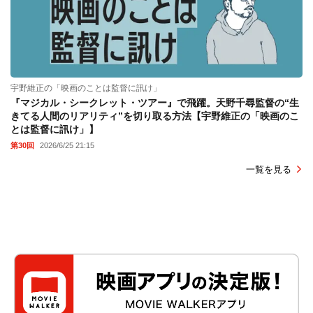
宇野維正の「映画のことは監督に訊け」
『マジカル・シークレット・ツアー』で飛躍。天野千尋監督の“生
きてる人間のリアリティ”を切り取る方法【宇野維正の「映画のこ
とは監督に訊け」】
第30回
2026/6/25 21:15
一覧を見る