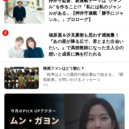
押井守監督、新連載テーマは“ジャン
ル”を作ること!?「私には私のジャン
ルがある」【押井守連載「勝手にジャ
ンル。」プロローグ】
福原遥＆汐見夏衛も思わず感無量！
『あの星が降る丘で、君とまた出会い
たい。』で高校教師になった主人公の
想いと成長に胸を打たれる
映画ファンはどう観た？
「戦争は人々の選択の積み重ねで始まる」『開
戦前夜』が問いかけるメッセージ
PR