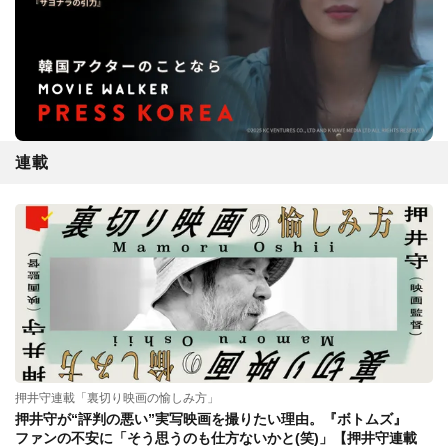
連載
押井守連載「裏切り映画の愉しみ方」
押井守が“評判の悪い”実写映画を撮りたい理由。『ボトムズ』
ファンの不安に「そう思うのも仕方ないかと(笑)」【押井守連載