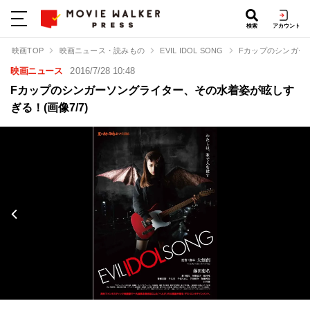
検索
アカウント
映画TOP
映画ニュース・読みもの
EVIL IDOL SONG
Fカップのシンガー
映画ニュース
2016/7/28 10:48
Fカップのシンガーソングライター、その水着姿が眩しす
ぎる！(画像7/7)