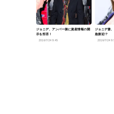
ジョニデ、アンバー側に資産情報の開
ジョニデ妻、
示を拒否！
急接近!?
2016/7/24 9:45
2016/7/24 9: