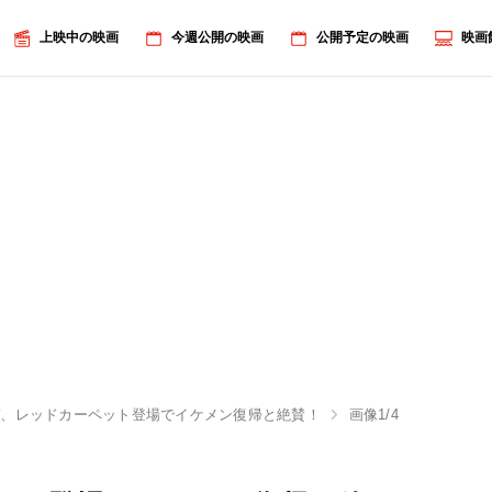
上映中の映画
今週公開の映画
公開予定の映画
映画
デ、レッドカーペット登場でイケメン復帰と絶賛！
画像1/4