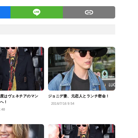
度はヴェネチアのマン
ジョニデ妻、元恋人とランチ密会！
へ！
2016/7/16 9:54
4:48