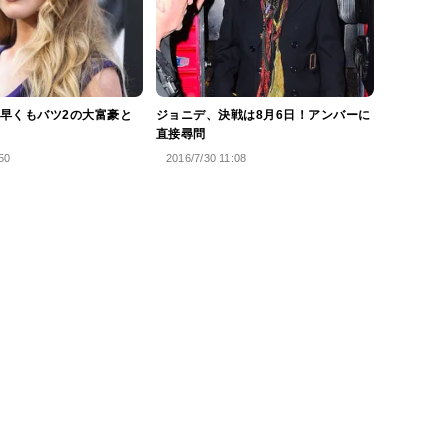
早くもバツ2の大富豪と
ジョニデ、決戦は8月6日！アンバーに
直接尋問
50
2016/7/30 11:08