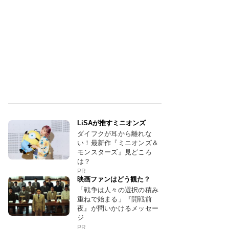
LiSAが推すミニオンズ
ダイフクが耳から離れな
い！最新作『ミニオンズ＆
モンスターズ』見どころ
は？
PR
映画ファンはどう観た？
「戦争は人々の選択の積み
重ねで始まる」『開戦前
夜』が問いかけるメッセー
ジ
PR