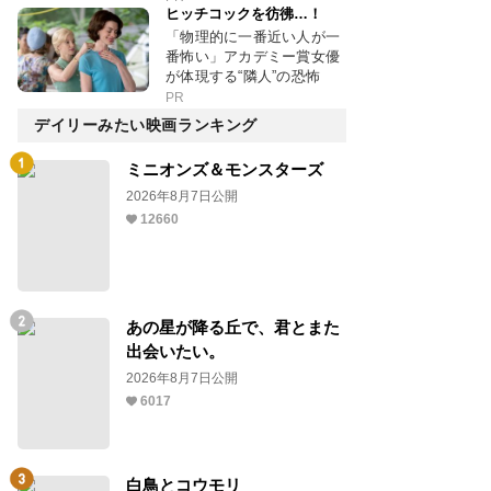
ヒッチコックを彷彿…！
「物理的に一番近い人が一
番怖い」アカデミー賞女優
が体現する“隣人”の恐怖
PR
デイリーみたい映画ランキング
ミニオンズ＆モンスターズ
2026年8月7日公開
12660
あの星が降る丘で、君とまた
出会いたい。
2026年8月7日公開
6017
白鳥とコウモリ