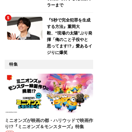
ラーまで
『5秒で完全犯罪を生成
する方法』重岡大
毅、“現場の太陽”ぶり発
揮「俺のこと子役やと
思ってます!?」愛あるイ
ジりに爆笑
特集
ミニオンズが映画の都・ハリウッドで映画作
り!?『ミニオンズ＆モンスターズ』特集