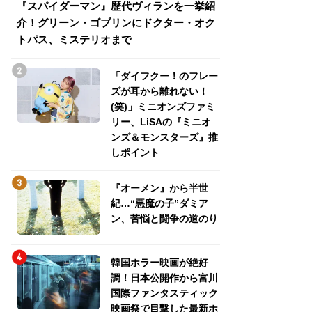
『スパイダーマン』歴代ヴィランを一挙紹
『スパイダーマン
介！グリーン・ゴブリンにドクター・オク
介！グリーン・ゴ
トパス、ミステリオまで
トパス、ミステリ
「ダイフクー！のフレー
ズが耳から離れない！
(笑)」ミニオンズファミ
リー、LiSAの『ミニオ
ンズ＆モンスターズ』推
しポイント
『オーメン』から半世
紀…“悪魔の子”ダミア
ン、苦悩と闘争の道のり
韓国ホラー映画が絶好
調！日本公開作から富川
国際ファンタスティック
映画祭で目撃した最新ホ