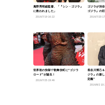
庵野秀明総監督、「『シン・ゴジラ』
ゴジラが渋谷
に救われました」
ゴジラ』の巨
2016/7/19 16:22
2016/7/20 1
世界初の快挙!?歌舞伎町に“ゴジラ
長谷川博己＆
ロード”が誕生！
ジラ』の新し
定義”
2016/7/25 19:46
2016/8/2 10: