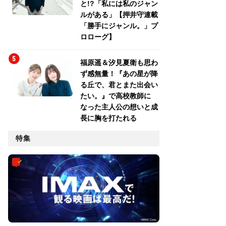
と!?「私には私のジャン
ルがある」【押井守連載
「勝手にジャンル。」プ
ロローグ】
福原遥＆汐見夏衛も思わ
ず感無量！『あの星が降
る丘で、君とまた出会い
たい。』で高校教師に
なった主人公の想いと成
長に胸を打たれる
特集