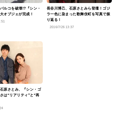
パルコを破壊!?『シン・
長谷川博己、石原さとみら登壇！ゴジ
大オブジェが完成！
ラ一色に染まった歌舞伎町を写真で振
り返る！
7:51
2016/7/26 13:37
石原さとみ、『シン・ゴ
さは“リアリティ”と“再
24