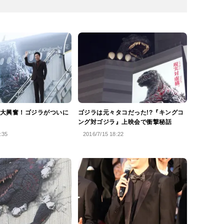
大興奮！ゴジラがついに
ゴジラは元々タコだった!?『キングコ
ング対ゴジラ』上映会で衝撃秘話
:35
2016/7/15 18:22