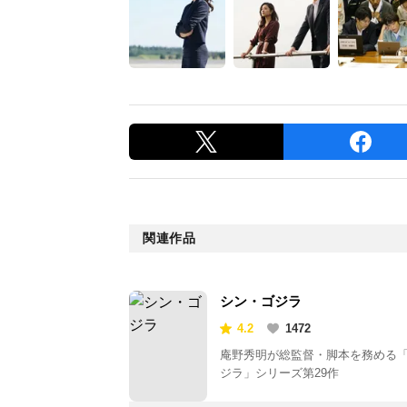
関連作品
シン・ゴジラ
4.2
1472
庵野秀明が総監督・脚本を務める
ジラ」シリーズ第29作