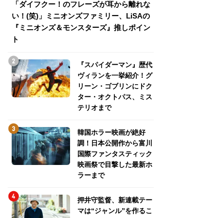
「ダイフクー！のフレーズが耳から離れな
『スパイダーマン
い！(笑)」ミニオンズファミリー、LiSAの
介！グリーン・ゴ
『ミニオンズ＆モンスターズ』推しポイン
トパス、ミステリ
ト
『スパイダーマン』歴代
ヴィランを一挙紹介！グ
リーン・ゴブリンにドク
ター・オクトパス、ミス
テリオまで
韓国ホラー映画が絶好
調！日本公開作から富川
国際ファンタスティック
映画祭で目撃した最新ホ
ラーまで
押井守監督、新連載テー
マは“ジャンル”を作るこ