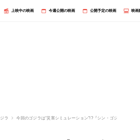
上映中の映画
今週公開の映画
公開予定の映画
映画
ゴジラ
今回のゴジラは“災害シミュレーション”!?『シン・ゴジラ』最速レ