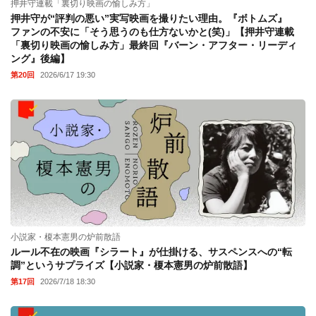
押井守連載「裏切り映画の愉しみ方」
押井守が“評判の悪い”実写映画を撮りたい理由。『ボトムズ』
ファンの不安に「そう思うのも仕方ないかと(笑)」【押井守連載
「裏切り映画の愉しみ方」最終回『バーン・アフター・リーディ
ング』後編】
第20回
2026/6/17 19:30
小説家・榎本憲男の炉前散語
ルール不在の映画『シラート』が仕掛ける、サスペンスへの“転
調”というサプライズ【小説家・榎本憲男の炉前散語】
第17回
2026/7/18 18:30