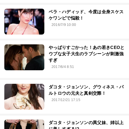
ベラ・ハディッド、今度は全身スケス
ケワンピで悩殺！
2016/7/9 10:00
やっぱりすごかった！あの若きCEOと
ウブな女子大生のラブシーンが刺激強
すぎ
2017/6/4 8:51
ダコタ・ジョンソン、グウィネス・パ
ルトロウの元夫と真剣交際！
2017/12/21 17:15
ダコタ・ジョンソンの異父妹、姉以上
に美しすぎる!?