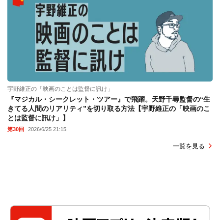
宇野維正の「映画のことは監督に訊け」
『マジカル・シークレット・ツアー』で飛躍。天野千尋監督の“生
きてる人間のリアリティ”を切り取る方法【宇野維正の「映画のこ
とは監督に訊け」】
第30回
2026/6/25 21:15
一覧を見る