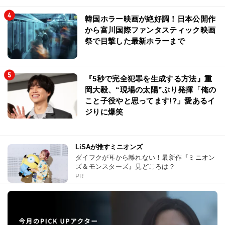
韓国ホラー映画が絶好調！日本公開作
から富川国際ファンタスティック映画
祭で目撃した最新ホラーまで
『5秒で完全犯罪を生成する方法』重
岡大毅、“現場の太陽”ぶり発揮「俺の
こと子役やと思ってます!?」愛あるイ
ジりに爆笑
LiSAが推すミニオンズ
ダイフクが耳から離れない！最新作『ミニオン
ズ＆モンスターズ』見どころは？
PR