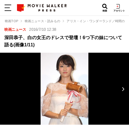
検索
アカウント
映画TOP
映画ニュース・読みもの
アリス・イン・ワンダーランド／時間の旅
映画ニュース
2016/7/10 12:38
深田恭子、白の女王のドレスで登壇！6つ下の妹について
語る(画像1/11)