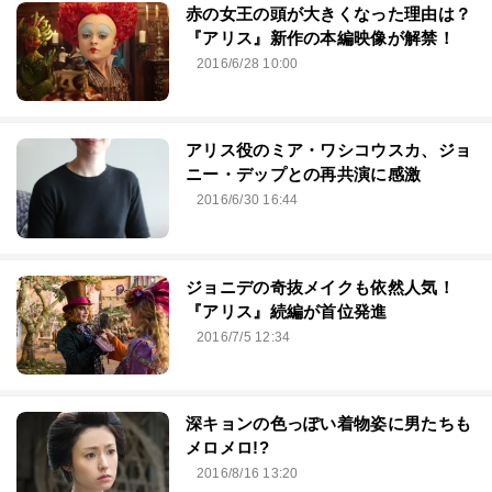
赤の女王の頭が大きくなった理由は？
『アリス』新作の本編映像が解禁！
2016/6/28 10:00
アリス役のミア・ワシコウスカ、ジョ
ニー・デップとの再共演に感激
2016/6/30 16:44
ジョニデの奇抜メイクも依然人気！
『アリス』続編が首位発進
2016/7/5 12:34
深キョンの色っぽい着物姿に男たちも
メロメロ!?
2016/8/16 13:20