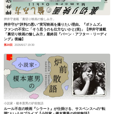
押井守連載「裏切り映画の愉しみ方」
押井守が“評判の悪い”実写映画を撮りたい理由。『ボトムズ』
ファンの不安に「そう思うのも仕方ないかと(笑)」【押井守連載
「裏切り映画の愉しみ方」最終回『バーン・アフター・リーディ
ング』後編】
第20回
2026/6/17 19:30
小説家・榎本憲男の炉前散語
ルール不在の映画『シラート』が仕掛ける、サスペンスへの“転
調”というサプライズ【小説家・榎本憲男の炉前散語】