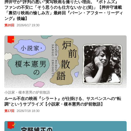
押井守が“評判の悪い”実写映画を撮りたい理由。『ボトムズ』
ファンの不安に「そう思うのも仕方ないかと(笑)」【押井守連載
「裏切り映画の愉しみ方」最終回『バーン・アフター・リーディ
ング』後編】
第20回
2026/6/17 19:30
小説家・榎本憲男の炉前散語
ルール不在の映画『シラート』が仕掛ける、サスペンスへの“転
調”というサプライズ【小説家・榎本憲男の炉前散語】
第17回
2026/7/18 18:30