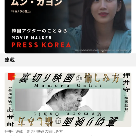
連載
押井守連載「裏切り映画の愉しみ方」