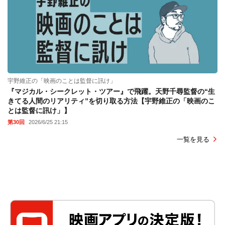
宇野維正の「映画のことは監督に訊け」
『マジカル・シークレット・ツアー』で飛躍。天野千尋監督の“生
きてる人間のリアリティ”を切り取る方法【宇野維正の「映画のこ
とは監督に訊け」】
第30回
2026/6/25 21:15
一覧を見る