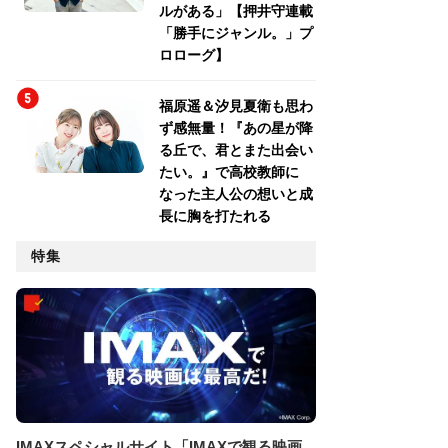
ルがある」【押井守連載
「勝手にジャンル。」プ
ロローグ】
福原遥＆汐見夏衛も思わ
ず感無量！『あの星が降
る丘で、君とまた出会い
たい。』で高校教師に
なった主人公の想いと成
長に胸を打たれる
特集
IMAXスペシャルサイト「IMAXで観る映画