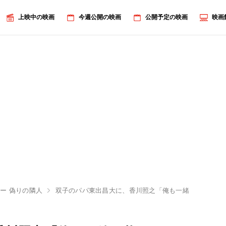
上映中の映画
今週公開の映画
公開予定の映画
映画
ー 偽りの隣人
双子のパパ東出昌大に、香川照之「俺も一緒に抱っこし