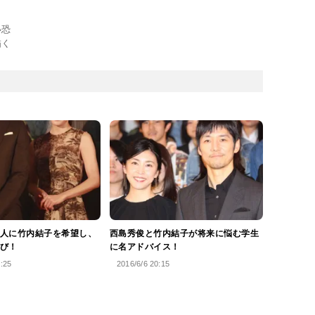
い恐
描く
人に竹内結子を希望し、
西島秀俊と竹内結子が将来に悩む学生
び！
に名アドバイス！
1:25
2016/6/6 20:15