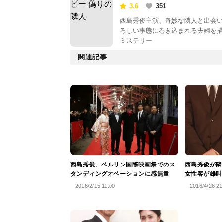
3.6
351
西島秀俊主演、奇妙な隣人と出会
ろしい事態に巻き込まれる夫婦を
ミステリー
関連記事
西島秀俊、ベルリン国際映画祭でのス
西島秀俊が隣
タンディングオベーションに感無量
女性客が雄叫
2016/2/15 11:00
2016/4/26 2