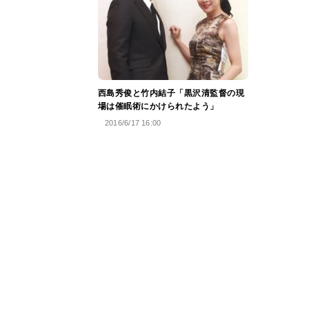
西島秀俊と竹内結子「黒沢清監督の現
場は催眠術にかけられたよう」
2016/6/17 16:00