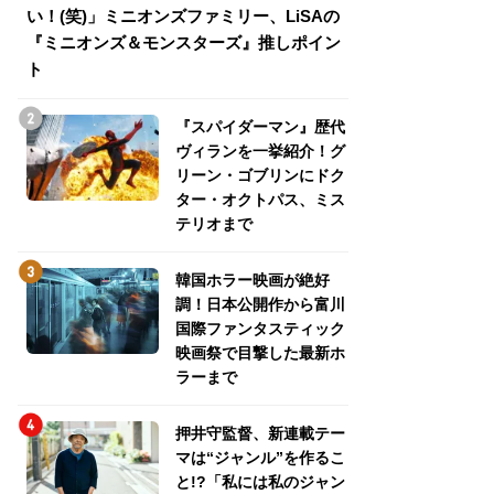
い！(笑)」ミニオンズファミリー、LiSAの
介！グリーン・ゴ
『ミニオンズ＆モンスターズ』推しポイン
トパス、ミステリ
ト
『スパイダーマン』歴代
ヴィランを一挙紹介！グ
リーン・ゴブリンにドク
ター・オクトパス、ミス
テリオまで
韓国ホラー映画が絶好
調！日本公開作から富川
国際ファンタスティック
映画祭で目撃した最新ホ
ラーまで
押井守監督、新連載テー
マは“ジャンル”を作るこ
と!?「私には私のジャン