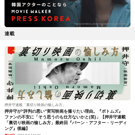
連載
押井守連載「裏切り映画の愉しみ方」
押井守が“評判の悪い”実写映画を撮りたい理由。『ボトムズ』
ファンの不安に「そう思うのも仕方ないかと(笑)」【押井守連載
「裏切り映画の愉しみ方」最終回『バーン・アフター・リーディ
ング』後編】