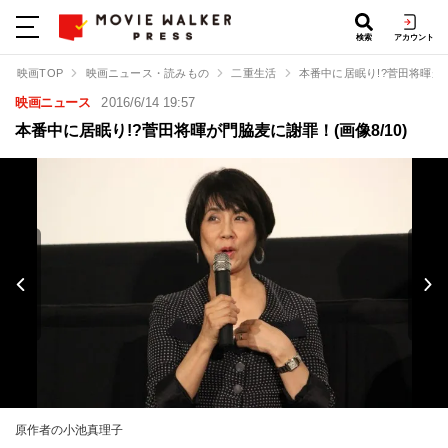
検索
アカウント
映画TOP
映画ニュース・読みもの
二重生活
本番中に居眠り!?菅田将暉が
映画ニュース
2016/6/14 19:57
本番中に居眠り!?菅田将暉が門脇麦に謝罪！(画像8/10)
原作者の小池真理子