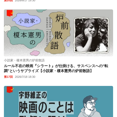
第20回
2026/6/17 19:30
小説家・榎本憲男の炉前散語
ルール不在の映画『シラート』が仕掛ける、サスペンスへの“転
調”というサプライズ【小説家・榎本憲男の炉前散語】
第17回
2026/7/18 18:30