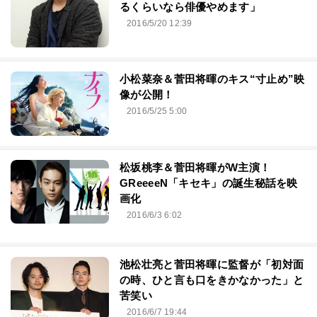
るくらいなら俳優やめます」
2016/5/20 12:39
小松菜奈＆菅田将暉のキス“寸止め”映
像が公開！
2016/5/25 5:00
松坂桃李＆菅田将暉がW主演！
GReeeeN「キセキ」の誕生秘話を映
画化
2016/6/3 6:02
池松壮亮と菅田将暉に監督が「初対面
の時、ひと言も口をきかなかった」と
苦笑い
2016/6/7 19:44