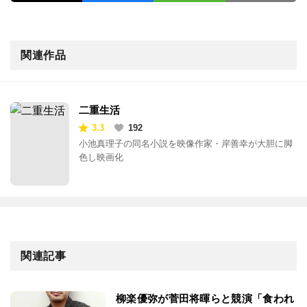
関連作品
二重生活
3.3
192
小池真理子の同名小説を映像作家・岸善幸が大胆に脚
色し映画化
関連記事
柳楽優弥が菅田将暉らと競演「食われ