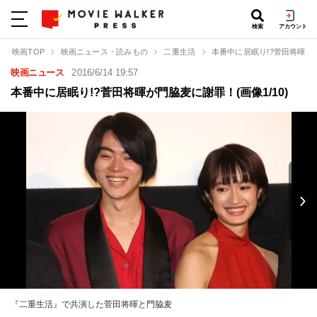
検索
アカウント
映画TOP
映画ニュース・読みもの
二重生活
本番中に居眠り!?菅田将暉が
映画ニュース
2016/6/14 19:57
本番中に居眠り!?菅田将暉が門脇麦に謝罪！(画像1/10)
『二重生活』で共演した菅田将暉と門脇麦