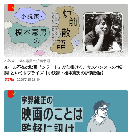
小説家・榎本憲男の炉前散語
ルール不在の映画『シラート』が仕掛ける、サスペンスへの“転
調”というサプライズ【小説家・榎本憲男の炉前散語】
第17回
2026/7/18 18:30