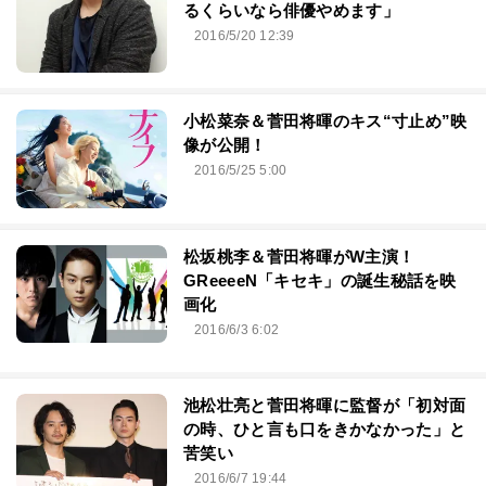
るくらいなら俳優やめます」
2016/5/20 12:39
小松菜奈＆菅田将暉のキス“寸止め”映
像が公開！
2016/5/25 5:00
松坂桃李＆菅田将暉がW主演！
GReeeeN「キセキ」の誕生秘話を映
画化
2016/6/3 6:02
池松壮亮と菅田将暉に監督が「初対面
の時、ひと言も口をきかなかった」と
苦笑い
2016/6/7 19:44