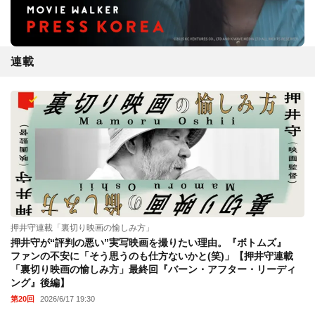
連載
押井守連載「裏切り映画の愉しみ方」
押井守が“評判の悪い”実写映画を撮りたい理由。『ボトムズ』
ファンの不安に「そう思うのも仕方ないかと(笑)」【押井守連載
「裏切り映画の愉しみ方」最終回『バーン・アフター・リーディ
ング』後編】
第20回
2026/6/17 19:30