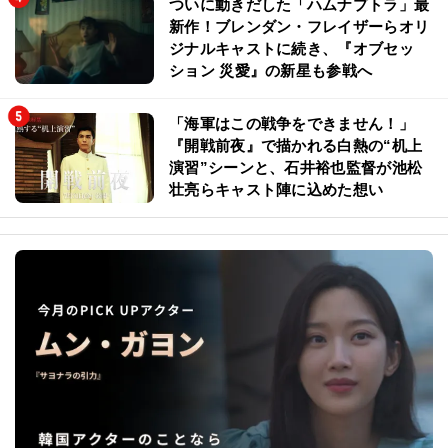
ついに動きだした「ハムナプトラ」最
新作！ブレンダン・フレイザーらオリ
ジナルキャストに続き、『オブセッ
ション 災愛』の新星も参戦へ
「海軍はこの戦争をできません！」
『開戦前夜』で描かれる白熱の“机上
演習”シーンと、石井裕也監督が池松
壮亮らキャスト陣に込めた想い