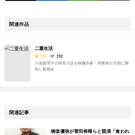
関連作品
二重生活
3.3
192
小池真理子の同名小説を映像作家・岸善幸が大胆に脚
色し映画化
関連記事
柳楽優弥が菅田将暉らと競演「食われ