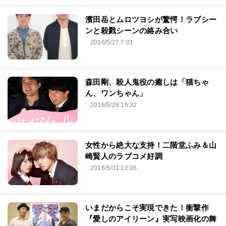
濱田岳とムロツヨシが驚愕！ラブシー
ンと殺戮シーンの絡み合い
2016/5/27 7:01
森田剛、殺人鬼役の癒しは「猫ちゃ
ん、ワンちゃん」
2016/5/28 15:32
女性から絶大な支持！二階堂ふみ＆山
崎賢人のラブコメ好調
2016/5/31 12:06
いまだからこそ実現できた！衝撃作
『愛しのアイリーン』実写映画化の舞