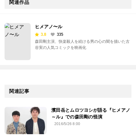
関連作品
ヒメアノ〜ル
3.8
335
森田剛主演、快楽殺人を続ける男の心の闇を描いた古
谷実の人気コミックを映画化
関連記事
濱田岳とムロツヨシが語る『ヒメアノ
～ル』での森田剛の怪演
2016/5/26 8:00