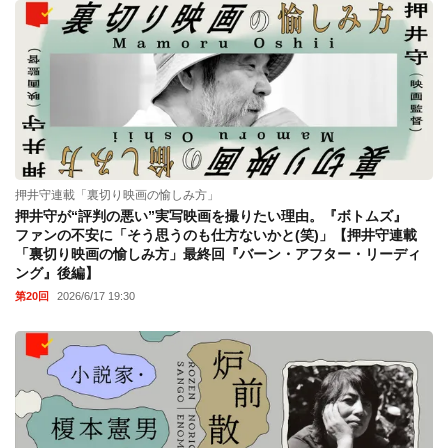
押井守連載「裏切り映画の愉しみ方」
押井守が“評判の悪い”実写映画を撮りたい理由。『ボトムズ』
ファンの不安に「そう思うのも仕方ないかと(笑)」【押井守連載
「裏切り映画の愉しみ方」最終回『バーン・アフター・リーディ
ング』後編】
第20回
2026/6/17 19:30