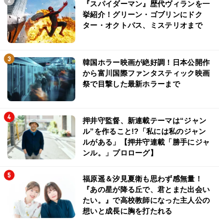
『スパイダーマン』歴代ヴィランを一
挙紹介！グリーン・ゴブリンにドク
ター・オクトパス、ミステリオまで
韓国ホラー映画が絶好調！日本公開作
から富川国際ファンタスティック映画
祭で目撃した最新ホラーまで
押井守監督、新連載テーマは“ジャン
ル”を作ること!?「私には私のジャン
ルがある」【押井守連載「勝手にジャ
ンル。」プロローグ】
福原遥＆汐見夏衛も思わず感無量！
『あの星が降る丘で、君とまた出会い
たい。』で高校教師になった主人公の
想いと成長に胸を打たれる