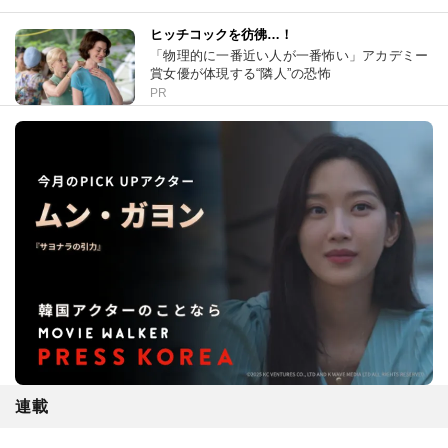
ヒッチコックを彷彿…！
「物理的に一番近い人が一番怖い」アカデミー
賞女優が体現する“隣人”の恐怖
PR
連載