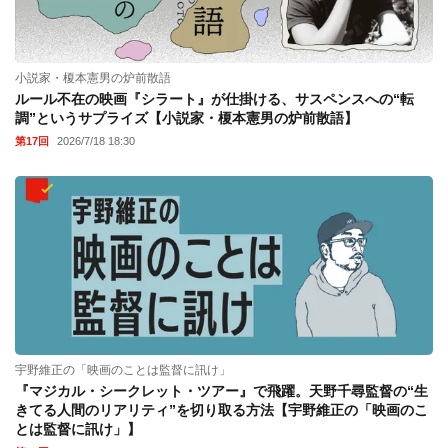
小説家・榎本憲男の炉前散語
ルール不在の映画『シラート』が仕掛ける、サスペンスへの“転
調”というサプライズ【小説家・榎本憲男の炉前散語】
第17回
2026/7/18 18:30
宇野維正の「映画のことは監督に訊け」
『マジカル・シークレット・ツアー』で飛躍。天野千尋監督の“生
きてる人間のリアリティ”を切り取る方法【宇野維正の「映画のこ
とは監督に訊け」】