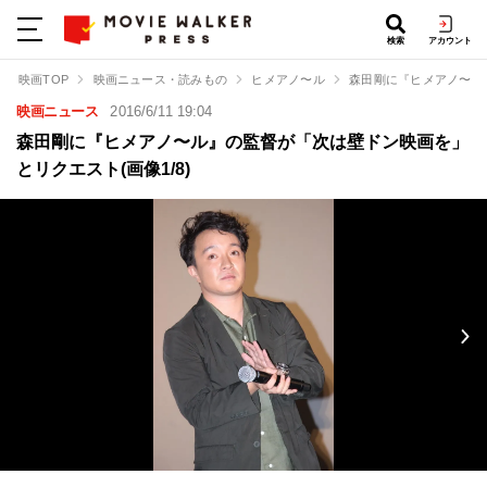
検索
アカウント
映画TOP
映画ニュース・読みもの
ヒメアノ〜ル
森田剛に『ヒメアノ〜ル
映画ニュース
2016/6/11 19:04
森田剛に『ヒメアノ〜ル』の監督が「次は壁ドン映画を」
とリクエスト(画像1/8)