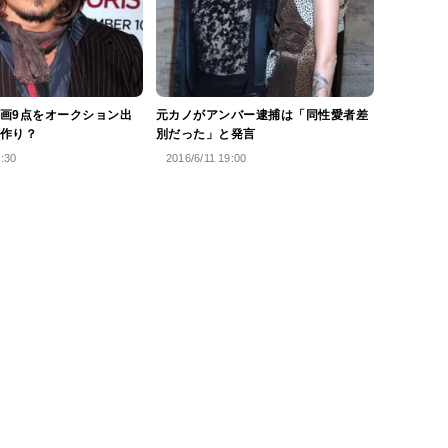
画9点をオークション出
元カノがアンバー逮捕は「同性愛者差
作り？
別だった」と発言
3:30
2016/6/11 19:00