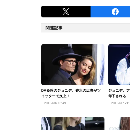
関連記事
DV疑惑のジョニデ、香水の広告がツ
ジョニデ、ア
イッターで炎上！
却下される！
2016/6/6 13:49
2016/6/7 21: