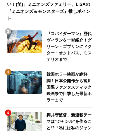
い！(笑)」ミニオンズファミリー、LiSAの
介！グリーン・ゴ
『ミニオンズ＆モンスターズ』推しポイン
トパス、ミステリ
ト
『スパイダーマン』歴代
ヴィランを一挙紹介！グ
リーン・ゴブリンにドク
ター・オクトパス、ミス
テリオまで
韓国ホラー映画が絶好
調！日本公開作から富川
国際ファンタスティック
映画祭で目撃した最新ホ
ラーまで
押井守監督、新連載テー
マは“ジャンル”を作るこ
と!?「私には私のジャン