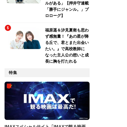
ルがある」【押井守連載
「勝手にジャンル。」プ
ロローグ】
福原遥＆汐見夏衛も思わ
ず感無量！『あの星が降
る丘で、君とまた出会い
たい。』で高校教師に
なった主人公の想いと成
長に胸を打たれる
特集
IMAXスペシャルサイト「IMAXで観る映画