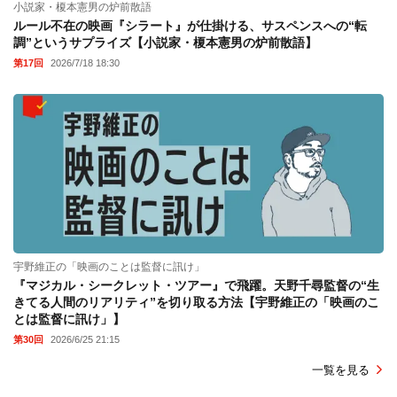
小説家・榎本憲男の炉前散語
ルール不在の映画『シラート』が仕掛ける、サスペンスへの“転
調”というサプライズ【小説家・榎本憲男の炉前散語】
第17回
2026/7/18 18:30
宇野維正の「映画のことは監督に訊け」
『マジカル・シークレット・ツアー』で飛躍。天野千尋監督の“生
きてる人間のリアリティ”を切り取る方法【宇野維正の「映画のこ
とは監督に訊け」】
第30回
2026/6/25 21:15
一覧を見る