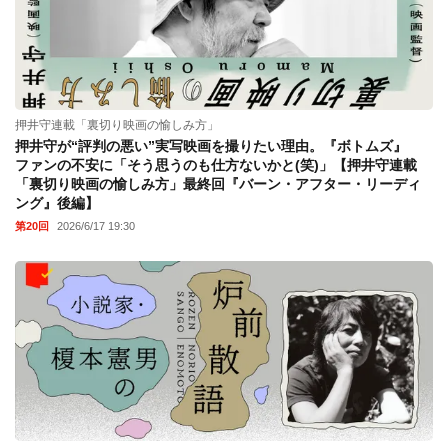
押井守連載「裏切り映画の愉しみ方」
押井守が“評判の悪い”実写映画を撮りたい理由。『ボトムズ』
ファンの不安に「そう思うのも仕方ないかと(笑)」【押井守連載
「裏切り映画の愉しみ方」最終回『バーン・アフター・リーディ
ング』後編】
第20回
2026/6/17 19:30