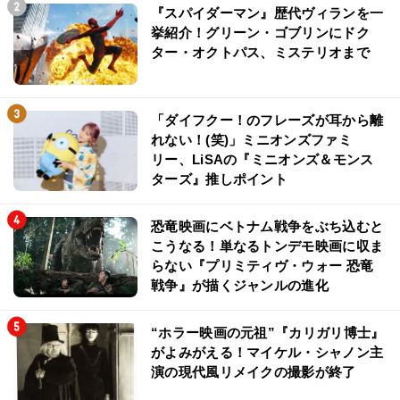
『スパイダーマン』歴代ヴィランを一
挙紹介！グリーン・ゴブリンにドク
ター・オクトパス、ミステリオまで
「ダイフクー！のフレーズが耳から離
れない！(笑)」ミニオンズファミ
リー、LiSAの『ミニオンズ＆モンス
ターズ』推しポイント
恐竜映画にベトナム戦争をぶち込むと
こうなる！単なるトンデモ映画に収ま
らない『プリミティヴ・ウォー 恐竜
戦争』が描くジャンルの進化
“ホラー映画の元祖”『カリガリ博士』
がよみがえる！マイケル・シャノン主
演の現代風リメイクの撮影が終了