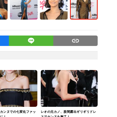
カンヌでの七変化ファッ
レオの元カノ、股間露出ギリギリドレ
に！
スでカンヌを魅了！