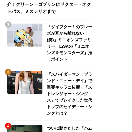
介！グリーン・ゴブリンにドクター・オク
介！グリーン・ゴ
トパス、ミステリオまで
トパス、ミステリ
「ダイフクー！のフレー
ズが耳から離れない！
(笑)」ミニオンズファミ
リー、LiSAの『ミニオ
ンズ＆モンスターズ』推
しポイント
『スパイダーマン：ブラ
ンド・ニュー・デイ』で
重要キャラに抜擢！「ス
トレンジャー・シング
ス」でブレイクした世代
トップのセイディー・シ
ンクとは？
ついに動きだした「ハム