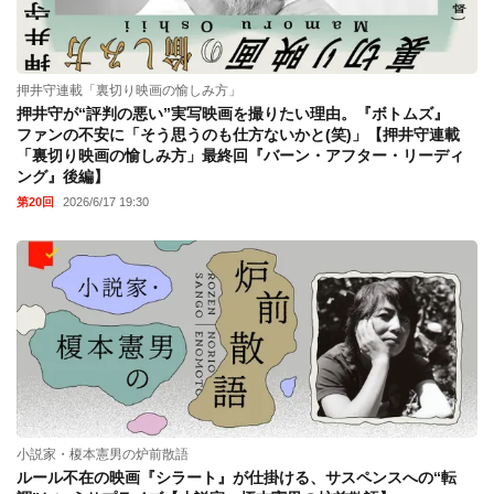
押井守連載「裏切り映画の愉しみ方」
押井守が“評判の悪い”実写映画を撮りたい理由。『ボトムズ』
ファンの不安に「そう思うのも仕方ないかと(笑)」【押井守連載
「裏切り映画の愉しみ方」最終回『バーン・アフター・リーディ
ング』後編】
第20回
2026/6/17 19:30
小説家・榎本憲男の炉前散語
ルール不在の映画『シラート』が仕掛ける、サスペンスへの“転