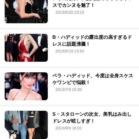
スでカンヌを魅了！
2016/5/20 20:23
B・ハディッドの露出度の高すぎるド
レスに話題沸騰！
2016/5/19 15:54
ベラ・ハディッド、今度は全身スケス
ケワンピで悩殺！
2016/7/9 10:00
S・スタローンの次女、美乳はみ出し
ドレスが眩しすぎ！
2016/9/6 18:01