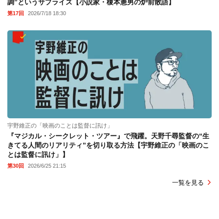
調”というサプライズ【小説家・榎本憲男の炉前散語】
第17回
2026/7/18 18:30
宇野維正の「映画のことは監督に訊け」
『マジカル・シークレット・ツアー』で飛躍。天野千尋監督の“生
きてる人間のリアリティ”を切り取る方法【宇野維正の「映画のこ
とは監督に訊け」】
第30回
2026/6/25 21:15
一覧を見る