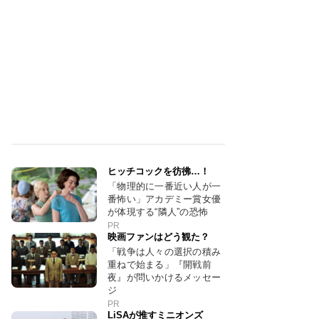
ヒッチコックを彷彿…！
「物理的に一番近い人が一
番怖い」アカデミー賞女優
が体現する“隣人”の恐怖
PR
映画ファンはどう観た？
「戦争は人々の選択の積み
重ねで始まる」『開戦前
夜』が問いかけるメッセー
ジ
PR
LiSAが推すミニオンズ