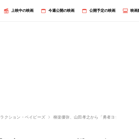
上映中の映画
今週公開の映画
公開予定の映画
映画
トラクション・ベイビーズ
柳楽優弥、山田孝之から「勇者ヨシヒコ」の