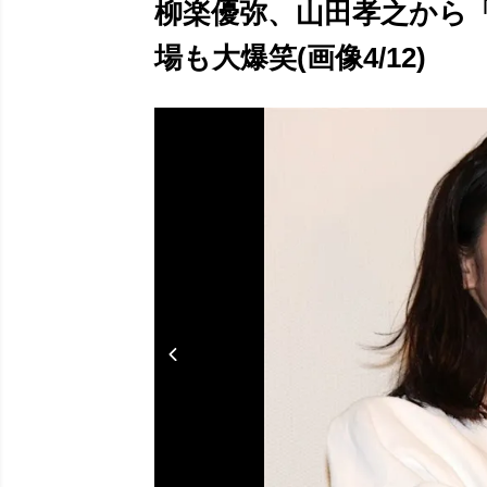
柳楽優弥、山田孝之から
場も大爆笑(画像4/12)