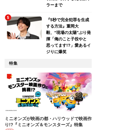
ラーまで
『5秒で完全犯罪を生成
する方法』重岡大
毅、“現場の太陽”ぶり発
揮「俺のこと子役やと
思ってます!?」愛あるイ
ジりに爆笑
特集
ミニオンズが映画の都・ハリウッドで映画作
り!?『ミニオンズ＆モンスターズ』特集