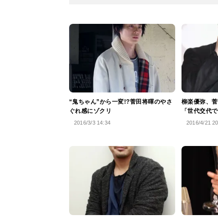
“鬼ちゃん”から一変!?菅田将暉のやさ
柳楽優弥、菅
ぐれ感にゾクリ
「世代交代で
2016/3/3 14:34
2016/4/21 2