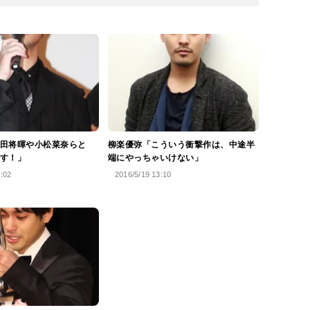
田将暉や小松菜奈らと
柳楽優弥「こういう衝撃作は、中途半
す！」
端にやっちゃいけない」
0:02
2016/5/19 13:10