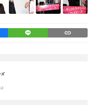
ーズ
とば