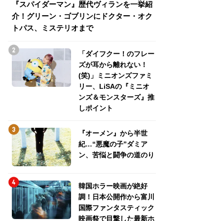
『スパイダーマン』歴代ヴィランを一挙紹
『スパイダーマン
介！グリーン・ゴブリンにドクター・オク
介！グリーン・ゴ
トパス、ミステリオまで
トパス、ミステリ
「ダイフクー！のフレー
ズが耳から離れない！
(笑)」ミニオンズファミ
リー、LiSAの『ミニオ
ンズ＆モンスターズ』推
しポイント
『オーメン』から半世
紀…“悪魔の子”ダミア
ン、苦悩と闘争の道のり
韓国ホラー映画が絶好
調！日本公開作から富川
国際ファンタスティック
映画祭で目撃した最新ホ