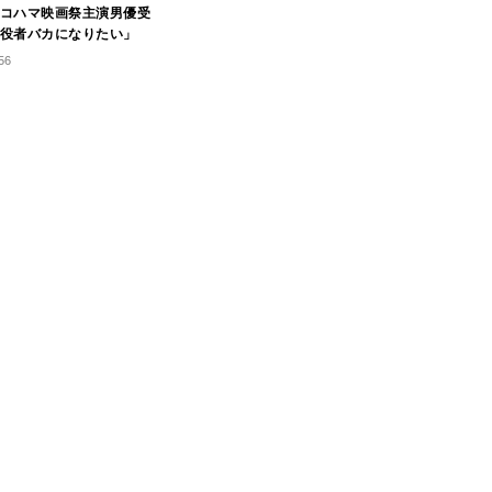
コハマ映画祭主演男優受
役者バカになりたい」
56