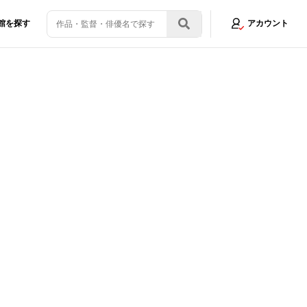
館を探す
アカウント
お誘い！会場も大爆笑
画像4/12