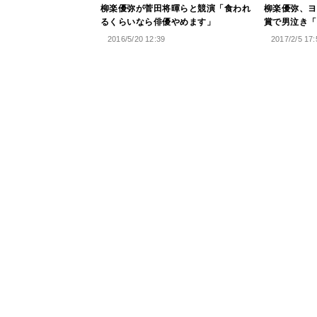
柳楽優弥が菅田将暉らと競演「食われ
柳楽優弥、ヨ
るくらいなら俳優やめます」
賞で男泣き「
2016/5/20 12:39
2017/2/5 17: