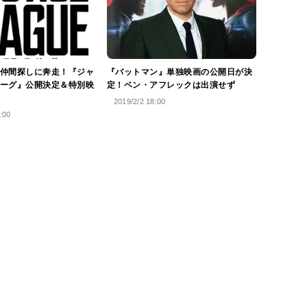
仲間探しに奔走！『ジャ
『バットマン』単独映画の公開日が決
ーグ』公開決定＆特別映
定！ベン・アフレックは出演せず
2019/2/2 18:00
:00