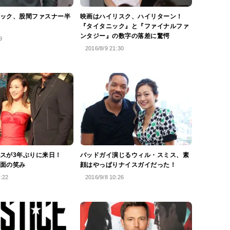
ック、股間ファスナー半
映画はハイリスク、ハイリターン！
『タイタニック』と『ファイナルファ
ンタジー』の数字の落差に驚愕
9
2016/8/9 21:30
スが3年ぶりに来日！
バッドガイ演じるウィル・スミス、素
面の笑み
顔はやっぱりナイスガイだった！
3:22
2016/9/8 10:26