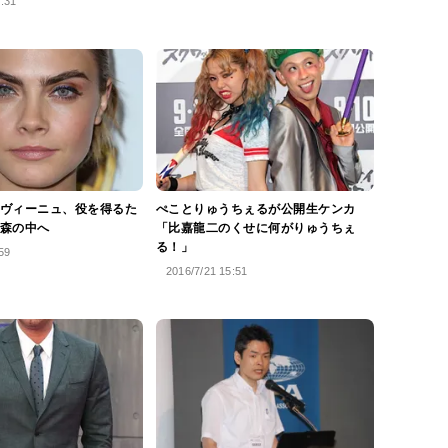
6:31
ヴィーニュ、役を得るた
ぺことりゅうちぇるが公開生ケンカ
森の中へ
「比嘉龍二のくせに何がりゅうちぇ
る！」
59
2016/7/21 15:51