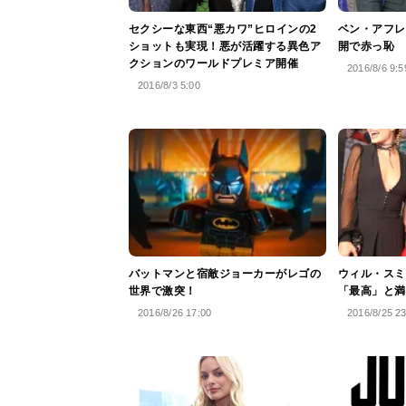
セクシーな東西“悪カワ”ヒロインの2
ベン・アフレ
ショットも実現！悪が活躍する異色ア
開で赤っ恥
クションのワールドプレミア開催
2016/8/6 9:5
2016/8/3 5:00
バットマンと宿敵ジョーカーがレゴの
ウィル・スミ
世界で激突！
「最高」と満
2016/8/26 17:00
2016/8/25 2