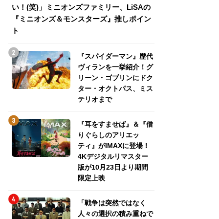
い！(笑)」ミニオンズファミリー、LiSAの
介！グリーン・ゴ
『ミニオンズ＆モンスターズ』推しポイン
トパス、ミステリ
ト
『スパイダーマン』歴代
ヴィランを一挙紹介！グ
リーン・ゴブリンにドク
ター・オクトパス、ミス
テリオまで
『耳をすませば』＆『借
りぐらしのアリエッ
ティ』がIMAXに登場！
4Kデジタルリマスター
版が10月23日より期間
限定上映
「戦争は突然ではなく
人々の選択の積み重ねで