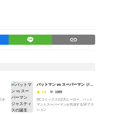
バットマン vs スーパーマン ジャ
スティスの誕生
3.8
1089
引き
DCコミックスの2大ヒーロー、バット
マンとスーパーマンが共演するSFアク
ション