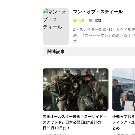
マン・オブ・スティール
3.9
323
Z・スナイダー監督×H・カヴィル
演、『スーパーマン』の新たなシ
ズ
関連記事
悪役オールスター映画『スーサイド・
今知っておき
スクワッド』日本公開日は“苦汁の
ティック・ユ
日”9月10日に！
とめ