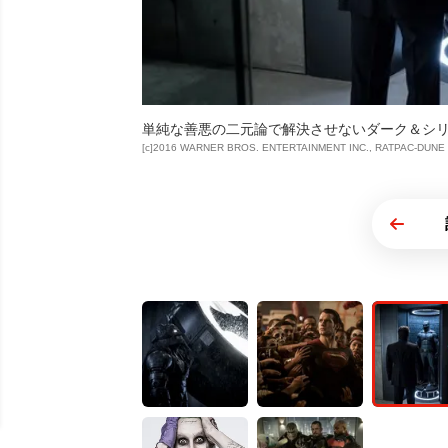
単純な善悪の二元論で解決させないダーク＆シリ
[c]2016 WARNER BROS. ENTERTAINMENT INC., RATPAC-DUNE