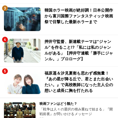
韓国ホラー映画が絶好調！日本公開作
から富川国際ファンタスティック映画
祭で目撃した最新ホラーまで
押井守監督、新連載テーマは“ジャン
ル”を作ること!?「私には私のジャン
ルがある」【押井守連載「勝手にジャ
ンル。」プロローグ】
福原遥＆汐見夏衛も思わず感無量！
『あの星が降る丘で、君とまた出会い
たい。』で高校教師になった主人公の
想いと成長に胸を打たれる
映画ファンはどう観た？
「戦争は人々の選択の積み重ねで始まる」『開
戦前夜』が問いかけるメッセージ