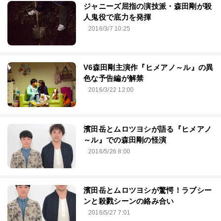
ジャニーズ屈指の演技派・森田剛が殺
人鬼役で底力を発揮
2016/3/7 10:25
V6森田剛主演作『ヒメアノ～ル』の異
色な予告編が解禁
2016/3/22 12:00
濱田岳とムロツヨシが語る『ヒメアノ
～ル』での森田剛の怪演
2016/5/26 8:00
濱田岳とムロツヨシが驚愕！ラブシー
ンと殺戮シーンの絡み合い
2016/5/27 7:01