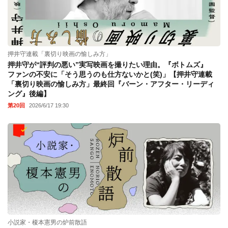
押井守連載「裏切り映画の愉しみ方」
押井守が“評判の悪い”実写映画を撮りたい理由。『ボトムズ』
ファンの不安に「そう思うのも仕方ないかと(笑)」【押井守連載
「裏切り映画の愉しみ方」最終回『バーン・アフター・リーディ
ング』後編】
第20回
2026/6/17 19:30
小説家・榎本憲男の炉前散語