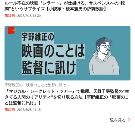
ルール不在の映画『シラート』が仕掛ける、サスペンスへの“転
調”というサプライズ【小説家・榎本憲男の炉前散語】
第17回
2026/7/18 18:30
宇野維正の「映画のことは監督に訊け」
『マジカル・シークレット・ツアー』で飛躍。天野千尋監督の“生
きてる人間のリアリティ”を切り取る方法【宇野維正の「映画のこ
とは監督に訊け」】
第30回
2026/6/25 21:15
一覧を見る