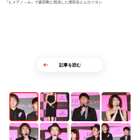
『ヒメアノ～ル』で森田剛と競演した濱田岳とムロツヨシ
記事を読む