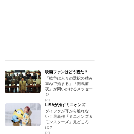
映画ファンはどう観た？
「戦争は人々の選択の積み
重ねで始まる」『開戦前
夜』が問いかけるメッセー
ジ
PR
LiSAが推すミニオンズ
ダイフクが耳から離れな
い！最新作『ミニオンズ＆
モンスターズ』見どころ
は？
PR