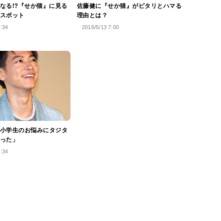
なる!?『せか猫』に見る
佐藤健に『せか猫』がピタリとハマる
スポット
理由とは？
5:34
2016/5/13 7:00
小学生のお悩みにタジタ
った」
9:34