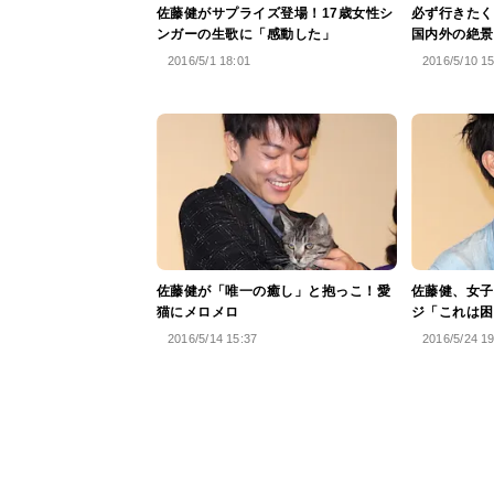
佐藤健がサプライズ登場！17歳女性シ
必ず行きたく
ンガーの生歌に「感動した」
国内外の絶景
2016/5/1 18:01
2016/5/10 1
佐藤健が「唯一の癒し」と抱っこ！愛
佐藤健、女子
猫にメロメロ
ジ「これは困
2016/5/14 15:37
2016/5/24 1