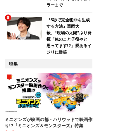
ラーまで
『5秒で完全犯罪を生成
する方法』重岡大
毅、“現場の太陽”ぶり発
揮「俺のこと子役やと
思ってます!?」愛あるイ
ジりに爆笑
特集
ミニオンズが映画の都・ハリウッドで映画作
り!?『ミニオンズ＆モンスターズ』特集