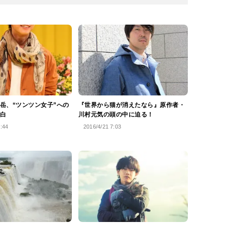
岳、“ツンツン女子”への
『世界から猫が消えたなら』原作者・
白
川村元気の頭の中に迫る！
1:44
2016/4/21 7:03