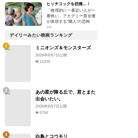
ヒッチコックを彷彿…！
「物理的に一番近い人が一
番怖い」アカデミー賞女優
が体現する“隣人”の恐怖
PR
デイリーみたい映画ランキング
ミニオンズ＆モンスターズ
2026年8月7日公開
12339
あの星が降る丘で、君とまた
出会いたい。
2026年8月7日公開
5750
白鳥とコウモリ