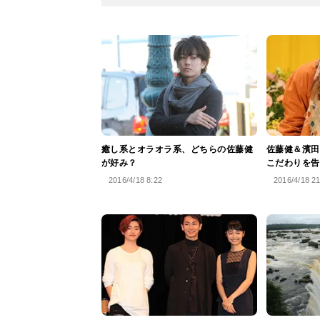
癒し系とオラオラ系、どちらの佐藤健
佐藤健＆濱田
が好み？
こだわりを告
2016/4/18 8:22
2016/4/18 2