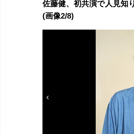
佐藤健、初共演で人見知り
(画像2/8)