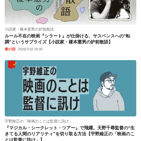
小説家・榎本憲男の炉前散語
ルール不在の映画『シラート』が仕掛ける、サスペンスへの“転
調”というサプライズ【小説家・榎本憲男の炉前散語】
第17回
2026/7/18 18:30
宇野維正の「映画のことは監督に訊け」
『マジカル・シークレット・ツアー』で飛躍。天野千尋監督の“生
きてる人間のリアリティ”を切り取る方法【宇野維正の「映画のこ
とは監督に訊け」】