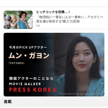
ヒッチコックを彷彿…！
「物理的に一番近い人が一番怖い」アカデミー
賞女優が体現する“隣人”の恐怖
PR
連載