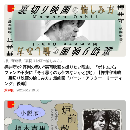
押井守連載「裏切り映画の愉しみ方」
押井守が“評判の悪い”実写映画を撮りたい理由。『ボトムズ』
ファンの不安に「そう思うのも仕方ないかと(笑)」【押井守連載
「裏切り映画の愉しみ方」最終回『バーン・アフター・リーディ
ング』後編】
第20回
2026/6/17 19:30