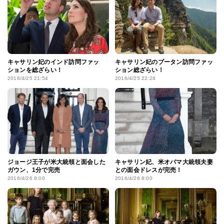
キャサリン妃のインド訪問ファッ
キャサリン妃のブータン訪問ファッ
ションを総ざらい！
ション総ざらい！
2016/4/25 21:54
2016/4/25 22:28
ジョージ王子が米大統領と面会した
キャサリン妃、米オバマ大統領夫妻
ガウン、1分で完売
との面会ドレスが完売！
2016/4/26 8:00
2016/4/26 8:00