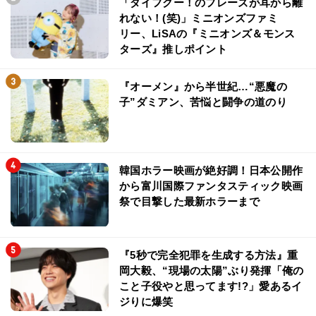
「ダイフクー！のフレーズが耳から離
れない！(笑)」ミニオンズファミ
リー、LiSAの『ミニオンズ＆モンス
ターズ』推しポイント
『オーメン』から半世紀…“悪魔の
子”ダミアン、苦悩と闘争の道のり
韓国ホラー映画が絶好調！日本公開作
から富川国際ファンタスティック映画
祭で目撃した最新ホラーまで
『5秒で完全犯罪を生成する方法』重
岡大毅、“現場の太陽”ぶり発揮「俺の
こと子役やと思ってます!?」愛あるイ
ジりに爆笑