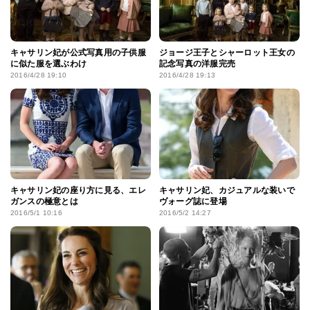
キャサリン妃が公式写真用の子供服
ジョージ王子とシャーロット王女の
に似た服を選ぶわけ
記念写真の洋服完売
2016/4/28 19:10
2016/4/28 19:13
キャサリン妃の座り方に見る、エレ
キャサリン妃、カジュアルな装いで
ガンスの極意とは
ヴォーグ誌に登場
2016/5/1 10:16
2016/5/2 14:27