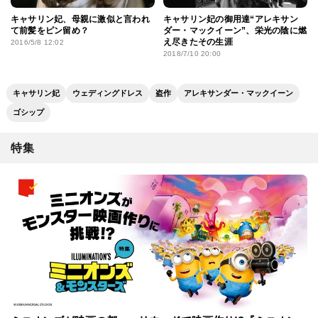
キャサリン妃、母親に激似と言われ
キャサリン妃の御用達“アレキサン
て前髪をピン留め？
ダー・マックイーン”、栄光の陰に燃
え尽きたその生涯
2016/5/8 12:02
2018/7/10 20:00
キャサリン妃
ウェディングドレス
盗作
アレキサンダー・マックイーン
ゴシップ
特集