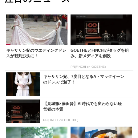
キャサリン妃のウエディングドレ
GOETHEとFINCHIがタッグを組
スが裁判沙汰に！
み、新メディアを創設
PR(FINCHI on GOETHE)
キャサリン妃、7度目となるA・マックイーン
のドレスで魅了！
【見城徹×藤田晋】AI時代でも変わらない経
営者の本質
PR(FINCHI on GOETHE)