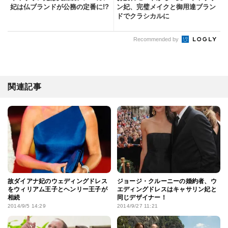
妃は仏ブランドが公務の定番に!?
ン妃、完璧メイクと御用達ブラン
ドでクラシカルに
Recommended by
関連記事
故ダイアナ妃のウェディングドレス
ジョージ・クルーニーの婚約者、ウ
をウィリアム王子とヘンリー王子が
エディングドレスはキャサリン妃と
相続
同じデザイナー！
2014/9/5 14:29
2014/9/27 11:21