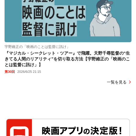
宇野維正の「映画のことは監督に訊け」
『マジカル・シークレット・ツアー』で飛躍。天野千尋監督の“生
きてる人間のリアリティ”を切り取る方法【宇野維正の「映画のこ
とは監督に訊け」】
第30回
2026/6/25 21:15
一覧を見る