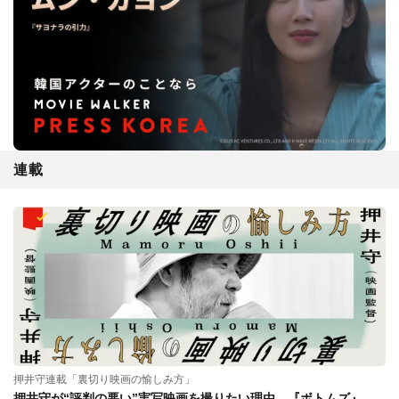
連載
押井守連載「裏切り映画の愉しみ方」
押井守が“評判の悪い”実写映画を撮りたい理由。『ボトムズ』