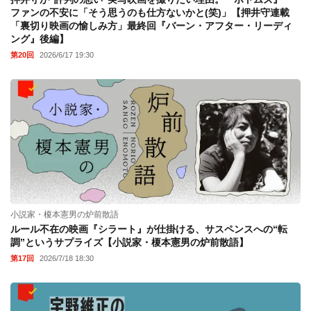
ファンの不安に「そう思うのも仕方ないかと(笑)」【押井守連載
「裏切り映画の愉しみ方」最終回『バーン・アフター・リーディ
ング』後編】
第20回
2026/6/17 19:30
小説家・榎本憲男の炉前散語
ルール不在の映画『シラート』が仕掛ける、サスペンスへの“転
調”というサプライズ【小説家・榎本憲男の炉前散語】
第17回
2026/7/18 18:30