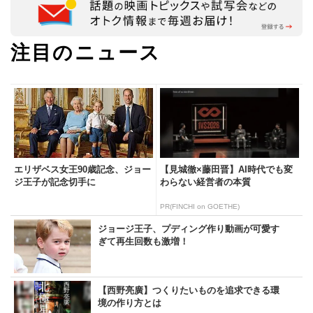
注目のニュース
エリザベス女王90歳記念、ジョー
【見城徹×藤田晋】AI時代でも変
ジ王子が記念切手に
わらない経営者の本質
PR(FINCHI on GOETHE)
ジョージ王子、プディング作り動画が可愛す
ぎて再生回数も激増！
【西野亮廣】つくりたいものを追求できる環
境の作り方とは