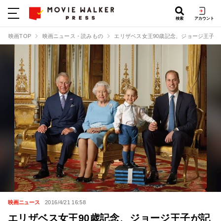
検索
アカウント
映画TOP
映画ニュース・読みもの
エリザベス女王90歳記念、ジョージ王子が
映画ニュース
2016/4/21 16:58
エリザベス女王90歳記念、ジョージ王子が記