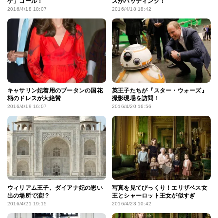
ゲ」コール！
スがバッティング！
2016/4/18 18:07
2016/4/18 18:42
キャサリン妃着用のブータンの国花
英王子たちが『スター・ウォーズ』
柄のドレスが大絶賛
撮影現場を訪問！
2016/4/19 16:07
2016/4/20 16:56
ウィリアム王子、ダイアナ妃の思い
写真を見てびっくり！エリザベス女
出の場所で涙!?
王とシャーロット王女が似すぎ
2016/4/21 19:15
2016/4/23 10:42