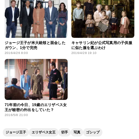
ジョージ王子が米大統領と面会した
キャサリン妃が公式写真用の子供服
ガウン、1分で完売
に似た服を選ぶわけ
2016/4/26 8:00
2016/4/28 19:10
71年前の今日、19歳のエリザベス女
王が秘密の外出をしていた？
2016/5/8 21:00
ジョージ王子
エリザベス女王
切手
写真
ゴシップ