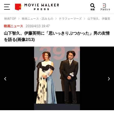
検索
アカウント
映画TOP
映画ニュース・読みもの
テラフォーマーズ
山下智久、伊藤英明
映画ニュース
2016/4/13 19:47
山下智久、伊藤英明に「思いっきりぶつかった」男の友情
を語る(画像2/13)