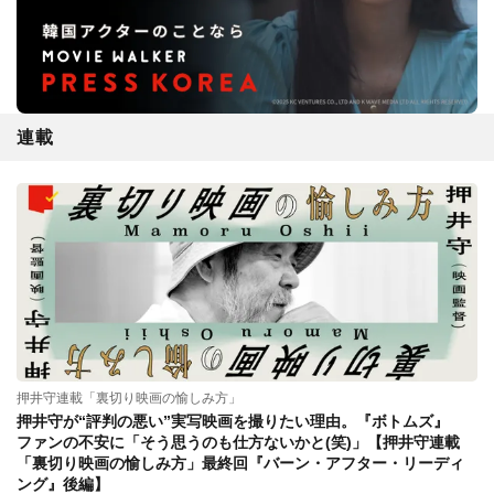
連載
押井守連載「裏切り映画の愉しみ方」
押井守が“評判の悪い”実写映画を撮りたい理由。『ボトムズ』
ファンの不安に「そう思うのも仕方ないかと(笑)」【押井守連載
「裏切り映画の愉しみ方」最終回『バーン・アフター・リーディ
ング』後編】