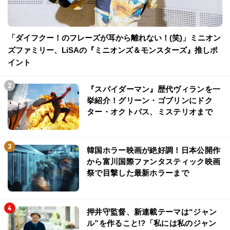
「ダイフクー！のフレーズが耳から離れない！(笑)」ミニオン
ズファミリー、LiSAの『ミニオンズ＆モンスターズ』推しポ
イント
『スパイダーマン』歴代ヴィランを一
挙紹介！グリーン・ゴブリンにドク
ター・オクトパス、ミステリオまで
韓国ホラー映画が絶好調！日本公開作
から富川国際ファンタスティック映画
祭で目撃した最新ホラーまで
押井守監督、新連載テーマは“ジャン
ル”を作ること!?「私には私のジャン