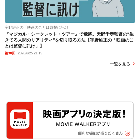
宇野維正の「映画のことは監督に訊け」
『マジカル・シークレット・ツアー』で飛躍。天野千尋監督の“生
きてる人間のリアリティ”を切り取る方法【宇野維正の「映画のこ
とは監督に訊け」】
第30回
2026/6/25 21:15
一覧を見る