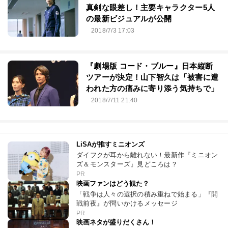
真剣な眼差し！主要キャラクター5人
の最新ビジュアルが公開
2018/7/3 17:03
『劇場版 コード・ブルー』日本縦断
ツアーが決定！山下智久は「被害に遭
われた方の痛みに寄り添う気持ちで」
2018/7/11 21:40
LiSAが推すミニオンズ
ダイフクが耳から離れない！最新作『ミニオン
ズ＆モンスターズ』見どころは？
PR
映画ファンはどう観た？
「戦争は人々の選択の積み重ねで始まる」『開
戦前夜』が問いかけるメッセージ
PR
映画ネタが盛りだくさん！