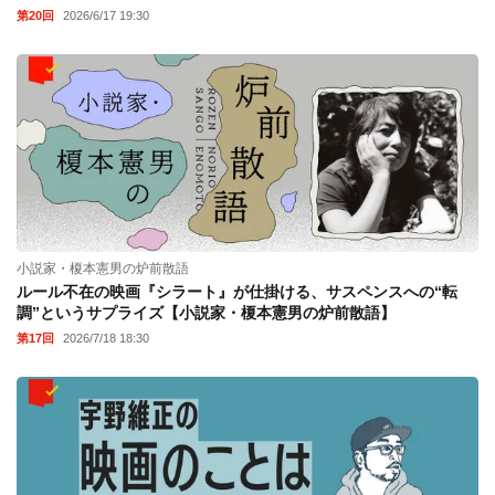
第20回
2026/6/17 19:30
小説家・榎本憲男の炉前散語
ルール不在の映画『シラート』が仕掛ける、サスペンスへの“転
調”というサプライズ【小説家・榎本憲男の炉前散語】
第17回
2026/7/18 18:30