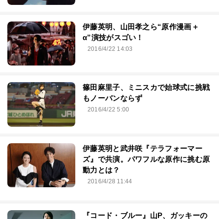
伊藤英明、山田孝之ら“原作漫画＋
α”演技がスゴい！
2016/4/22 14:03
篠田麻里子、ミニスカで始球式に挑戦
もノーバンならず
2016/4/22 5:00
伊藤英明と武井咲『テラフォーマー
ズ』で共演。パワフルな原作に挑む原
動力とは？
2016/4/28 11:44
『コード・ブルー』山P、ガッキーの