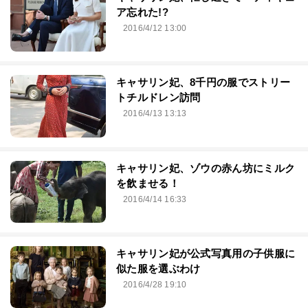
ア忘れた!?
2016/4/12 13:00
キャサリン妃、8千円の服でストリー
トチルドレン訪問
2016/4/13 13:13
キャサリン妃、ゾウの赤ん坊にミルク
を飲ませる！
2016/4/14 16:33
キャサリン妃が公式写真用の子供服に
似た服を選ぶわけ
2016/4/28 19:10