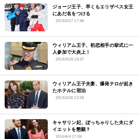
ジョージ王子、早くもエリザベス女王
にあだ名をつける
2016/3/27 17:46
ウィリアム王子、初恋相手の挙式に一
人参加で大炎上！
2016/3/28 19:37
ウィリアム王子夫妻、爆発テロが起き
たホテルに宿泊
2016/3/30 22:09
キャサリン妃、ぽっちゃりした夫にダ
イエットを懇願？
2016/4/4 17:04