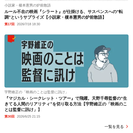
小説家・榎本憲男の炉前散語
ルール不在の映画『シラート』が仕掛ける、サスペンスへの“転
調”というサプライズ【小説家・榎本憲男の炉前散語】
第17回
2026/7/18 18:30
宇野維正の「映画のことは監督に訊け」
『マジカル・シークレット・ツアー』で飛躍。天野千尋監督の“生
きてる人間のリアリティ”を切り取る方法【宇野維正の「映画のこ
とは監督に訊け」】
第30回
2026/6/25 21:15
一覧を見る