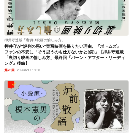
押井守連載「裏切り映画の愉しみ方」
押井守が“評判の悪い”実写映画を撮りたい理由。『ボトムズ』
ファンの不安に「そう思うのも仕方ないかと(笑)」【押井守連載
「裏切り映画の愉しみ方」最終回『バーン・アフター・リーディ
ング』後編】
第20回
2026/6/17 19:30