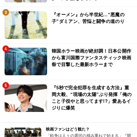
『オーメン』から半世紀…“悪魔の
子”ダミアン、苦悩と闘争の道のり
韓国ホラー映画が絶好調！日本公開作
から富川国際ファンタスティック映画
祭で目撃した最新ホラーまで
『5秒で完全犯罪を生成する方法』重
岡大毅、“現場の太陽”ぶり発揮「俺の
こと子役やと思ってます!?」愛あるイ
ジりに爆笑
映画ファンはどう観た？
「戦争は人々の選択の積み重ねで始まる」『開