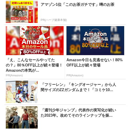
アマゾン1位「このお茶ガチです」噂のお茶
PR(ハーブ健康本舗)
「え、こんなセールやってた
Amazon今日も見逃せない！80%
の？」80％OFF以上が続々登場！
OFF以上が続々登場
Amazonの本気が...
PR(Amazon)
PR(Amazon)
「フリーレン」「キングオージャー」から人
間サイズのZZガンダムまで！「コミケ10...
「週刊少年ジャンプ」代表作の実写化が続い
た2023年。改めてそのラインナップを振...