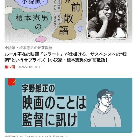
小説家・榎本憲男の炉前散語
ルール不在の映画『シラート』が仕掛ける、サスペンスへの“転
調”というサプライズ【小説家・榎本憲男の炉前散語】
第17回
2026/7/18 18:30