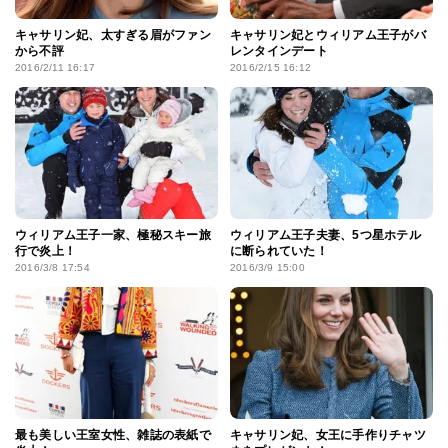
キャサリン妃、太すぎる眉がファン
キャサリン妃とウィリアム王子がバ
から不評
レンタインデート
2016/2/11 16:17
2016/2/15 16:12
ウィリアム王子一家、極秘スキー旅
ウィリアム王子夫妻、5つ星ホテル
行で炎上！
に断られていた！
2016/3/8 17:54
2016/3/9 15:00
最も美しい王室女性、雑誌の表紙で
キャサリン妃、女王に手作りチャツ