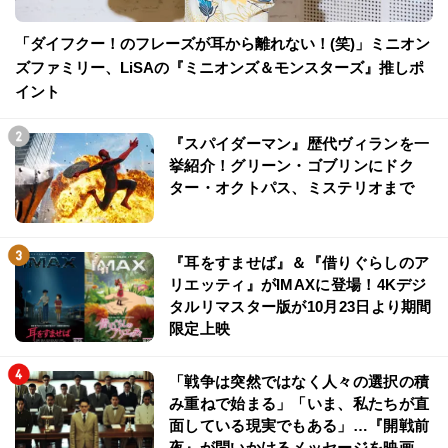
「ダイフクー！のフレーズが耳から離れない！(笑)」ミニオン
ズファミリー、LiSAの『ミニオンズ＆モンスターズ』推しポ
イント
『スパイダーマン』歴代ヴィランを一
挙紹介！グリーン・ゴブリンにドク
ター・オクトパス、ミステリオまで
『耳をすませば』＆『借りぐらしのア
リエッティ』がIMAXに登場！4Kデジ
タルリマスター版が10月23日より期間
限定上映
「戦争は突然ではなく人々の選択の積
み重ねで始まる」「いま、私たちが直
面している現実でもある」…『開戦前
夜』が問いかけるメッセージを映画