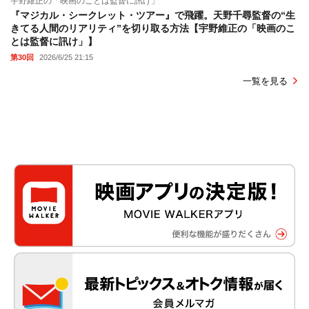
宇野維正の「映画のことは監督に訊け」
『マジカル・シークレット・ツアー』で飛躍。天野千尋監督の“生
きてる人間のリアリティ”を切り取る方法【宇野維正の「映画のこ
とは監督に訊け」】
第30回
2026/6/25 21:15
一覧を見る