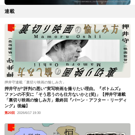
連載
押井守連載「裏切り映画の愉しみ方」
押井守が“評判の悪い”実写映画を撮りたい理由。『ボトムズ』
ファンの不安に「そう思うのも仕方ないかと(笑)」【押井守連載
「裏切り映画の愉しみ方」最終回『バーン・アフター・リーディ
ング』後編】
第20回
2026/6/17 19:30