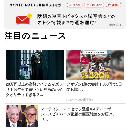
注目のニュース
20万円以上の高額アイテムがズラ
アマゾン1位の実績！380円で5日
リ！お年玉で買いたい洋画のハイ
間お試し。
クオリティすぎるス...
PR(ハーブ健康本舗)
マーティン・スコセッシ監督×スティーヴ
ン・スピルバーグ監督の巨匠対談をお届け。
『...