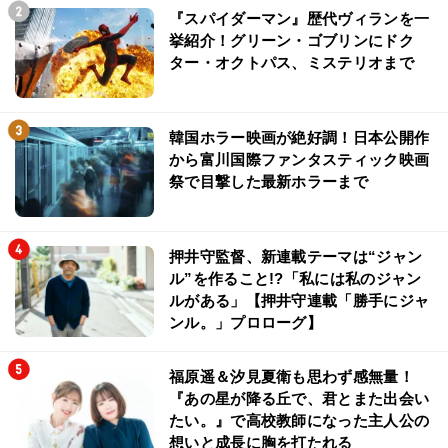
『スパイダーマン』歴代ヴィランを一
挙紹介！グリーン・ゴブリンにドク
ター・オクトパス、ミステリオまで
韓国ホラー映画が絶好調！日本公開作
から富川国際ファンタスティック映画
祭で目撃した最新ホラーまで
押井守監督、新連載テーマは“ジャン
ル”を作ること!?「私には私のジャン
ルがある」【押井守連載「勝手にジャ
ンル。」プロローグ】
福原遥＆汐見夏衛も思わず感無量！
『あの星が降る丘で、君とまた出会い
たい。』で高校教師になった主人公の
想いと成長に胸を打たれる