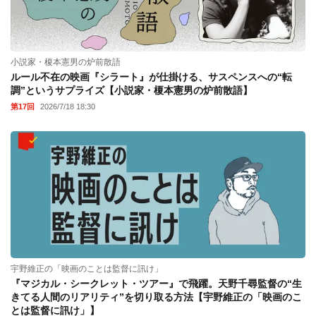
小説家・榎本憲男の炉前散語
ルール不在の映画『シラート』が仕掛ける、サスペンスへの“転
調”というサプライズ【小説家・榎本憲男の炉前散語】
第17回
2026/7/18 18:30
宇野維正の「映画のことは監督に訊け」
『マジカル・シークレット・ツアー』で飛躍。天野千尋監督の“生
きてる人間のリアリティ”を切り取る方法【宇野維正の「映画のこ
とは監督に訊け」】