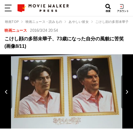
検索
アカウント
映画TOP
映画ニュース・読みもの
あやしい彼女
こけし顔の多部未華子、
映画ニュース
2016/3/24 20:54
こけし顔の多部未華子、73歳になった自分の風貌に苦笑
(画像8/11)