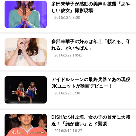
多部未華子が感動の美声を披露『あや
しい彼女』撮影現場
2015/12/2 8:00
多部未華子の好みは年上「頼れる、守
れる、がいちばん」
2016/2/22 19:42
アイドルシーンの最終兵器？あの現役
JKユニットが映画デビュー！
2016/2/26 8:30
DISH//北村匠海、女の子の首元に大接
近！「顔が熱い」とド緊張
2016/3/12 18:27