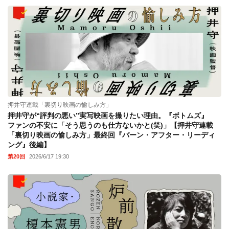
押井守連載「裏切り映画の愉しみ方」
押井守が“評判の悪い”実写映画を撮りたい理由。『ボトムズ』
ファンの不安に「そう思うのも仕方ないかと(笑)」【押井守連載
「裏切り映画の愉しみ方」最終回『バーン・アフター・リーディ
ング』後編】
第20回
2026/6/17 19:30