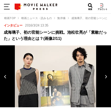
検索
アカウント
映画TOP
映画ニュース・読みもの
無伴奏
成海璃子、初の官能シーンに挑
インタビュー
2016/3/24 13:35
成海璃子、初の官能シーンに挑戦。池松壮亮が「素敵だっ
た」という理由とは？(画像2/11)