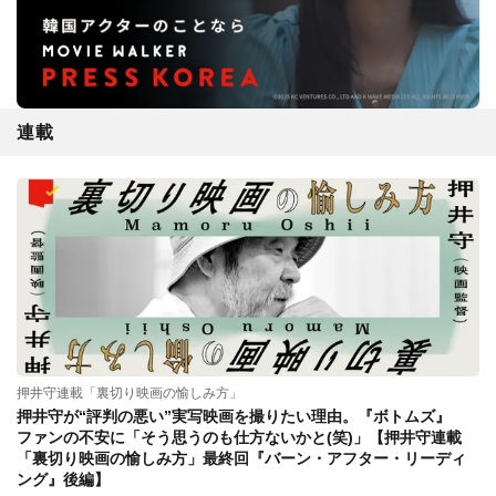
連載
押井守連載「裏切り映画の愉しみ方」
押井守が“評判の悪い”実写映画を撮りたい理由。『ボトムズ』
ファンの不安に「そう思うのも仕方ないかと(笑)」【押井守連載
「裏切り映画の愉しみ方」最終回『バーン・アフター・リーディ
ング』後編】