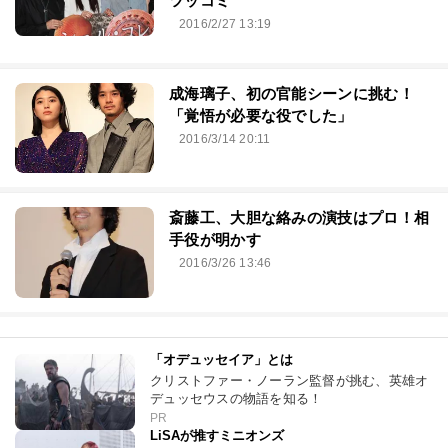
ツッコミ
2016/2/27 13:19
成海璃子、初の官能シーンに挑む！
「覚悟が必要な役でした」
2016/3/14 20:11
斎藤工、大胆な絡みの演技はプロ！相
手役が明かす
2016/3/26 13:46
「オデュッセイア」とは
クリストファー・ノーラン監督が挑む、英雄オ
デュッセウスの物語を知る！
PR
LiSAが推すミニオンズ