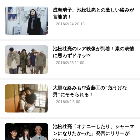
成海璃子、池松壮亮との激しい絡みが
官能的！
2016/2/24 20:13
池松壮亮のレア映像が到着！素の表情
に思わずドキッ!?
2016/2/25 11:00
大胆な絡みも!?斎藤工の“危うげな
男”にそそられる！
2016/3/2 8:00
池松壮亮「オナニーしたり、シャーマ
ンになりたかった」発言にリリーが