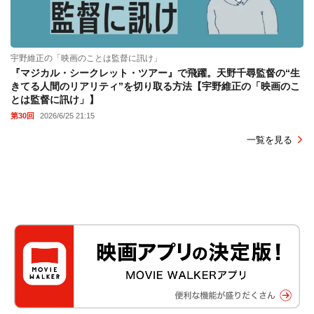
宇野維正の「映画のことは監督に訊け」
『マジカル・シークレット・ツアー』で飛躍。天野千尋監督の“生
きてる人間のリアリティ”を切り取る方法【宇野維正の「映画のこ
とは監督に訊け」】
第30回
2026/6/25 21:15
一覧を見る