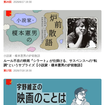
第20回
2026/6/17 19:30
小説家・榎本憲男の炉前散語
ルール不在の映画『シラート』が仕掛ける、サスペンスへの“転
調”というサプライズ【小説家・榎本憲男の炉前散語】
第17回
2026/7/18 18:30