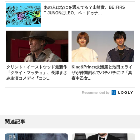
あの人はなにを選んでる？山崎貴、BE:FIRS
T JUNONにLEO、ペ・ドゥナ...
クリント・イーストウッド最新作
King&Prince永瀬廉と池田エライ
『クライ・マッチョ』、長澤まさ
ザが仲間割れでバチバチに!?『真
み主演コメディ『コン...
夜中乙女...
Recommended by
関連記事