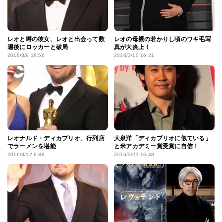
レオと噂の彼女、レオと出会って数
レオの母親の若かりし頃のワキ毛写
週後にロッカーと破局
真が大炎上！
2016/3/8 18:56
2016/3/10 16:21
レオナルド・ディカプリオ、行列店
大泉洋「ディカプリオに似ている」
でラーメンを堪能
と米アカデミー賞受賞に自信！
2016/3/12 8:38
2016/3/21 16:48