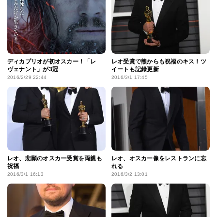
ディカプリオが初オスカー！「レ
レオ受賞で熊からも祝福のキス！ツ
ヴェナント」が3冠
イートも記録更新
2016/2/29 22:44
2016/3/1 17:45
レオ、悲願のオスカー受賞を両親も
レオ、オスカー像をレストランに忘
祝福
れる
2016/3/1 16:13
2016/3/2 13:01