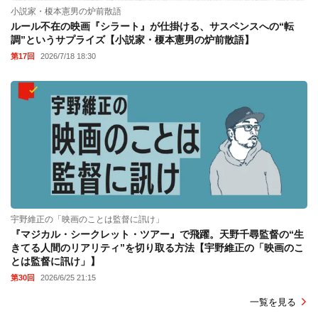
小説家・榎本憲男の炉前散語
ルール不在の映画『シラート』が仕掛ける、サスペンスへの“転
調”というサプライズ【小説家・榎本憲男の炉前散語】
第17回
2026/7/18 18:30
宇野維正の「映画のことは監督に訊け」
『マジカル・シークレット・ツアー』で飛躍。天野千尋監督の“生
きてる人間のリアリティ”を切り取る方法【宇野維正の「映画のこ
とは監督に訊け」】
第30回
2026/6/25 21:15
一覧を見る