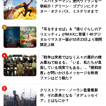
『スパイダーマン』歴代ヴィランを一
挙紹介！グリーン・ゴブリンにドク
ター・オクトパス、ミステリオまで
『耳をすませば』＆『借りぐらしのア
リエッティ』がIMAXに登場！4Kデジ
タルリマスター版が10月23日より期間
限定上映
「戦争は突然ではなく人々の選択の積
み重ねで始まる」「いま、私たちが直
面している現実でもある」…『開戦前
夜』が問いかけるメッセージを映画
ファンはどう観た？
クリストファー・ノーラン監督最新
作、その原典となる「オデュッセイ
ア」とはなにか？