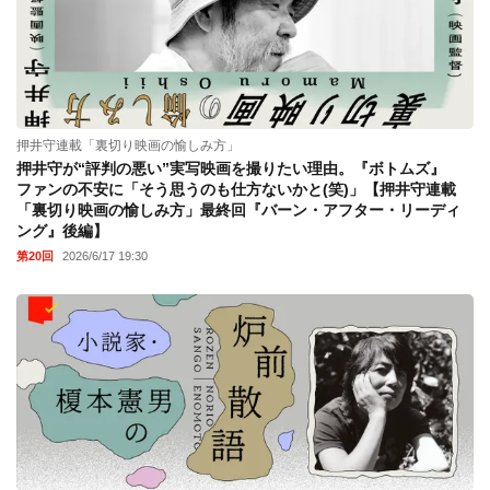
押井守連載「裏切り映画の愉しみ方」
押井守が“評判の悪い”実写映画を撮りたい理由。『ボトムズ』
ファンの不安に「そう思うのも仕方ないかと(笑)」【押井守連載
「裏切り映画の愉しみ方」最終回『バーン・アフター・リーディ
ング』後編】
第20回
2026/6/17 19:30