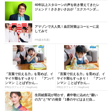
40年以上スタローンの声を吹き替えてきたレ
ジェンド！ささきいさおが「エクスペンダ...
アマゾンで大人気！血圧対策はコーヒーに足
してみて
PR(森永乳業)
「言葉で伝える力」を育めば、イ
「言葉で伝える力」を育めば、イ
ヤイヤ期もすっきり！ 「アンパ
ヤイヤ期もすっきり！ 「アンパ
ンマン ことばずかん...
ンマン ことばずかん...
PR(セガフェイブ｜HugKum)
PR(セガフェイブ｜HugKum)
生田絵梨花が明かす、劇中歌に込めた“願い
の力”と“N”の発音「1番のサビはまだ自...